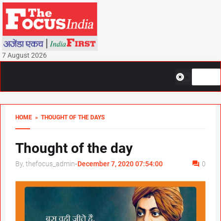
7 August 2026
HOME
» THOUGHT OF THE DAYS
Thought of the day
By, thefocus_admin
-
December 7, 2020 07:54:00
0