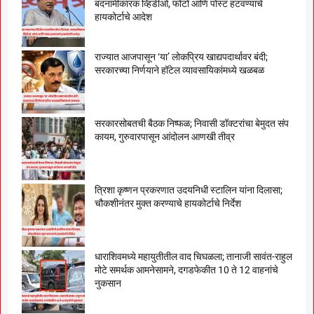
बदनामीकारक व्हिडीओ, फोटो आणि पोस्ट हटवण्याचे
हायकोर्टाचे आदेश
राज्यात आजपासून ‘या’ लोकप्रिय खाद्यपदार्थावर बंदी;
सरकारच्या निर्णयाने हॉटेल व्यावसायिकांमध्ये खळबळ
सरकारसोबतची बैठक निष्फळ; निवासी डॉक्टरांचा बेमुदत संप
कायम, गुरुवारपासून आंदोलन आणखी तीव्र
त्रिशा कृष्णन प्रकरणात उदयनिधी स्टालिन यांना दिलासा;
चौकशीनंतर मुक्त करण्याचे हायकोर्टाचे निर्देश
धाराशिवमध्ये महायुतीतील वाद चिघळला; तानाजी सावंत-राहुल
मोटे समर्थक आमनेसामने, दगडफेकीत 10 ते 12 वाहनांचे
नुकसान