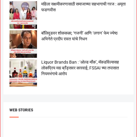
महिला सक्षमीकरणासाठी समाजाच्या सहभागाची गरज : अमृता
फडणवीस
बॉलिवूडवर शोककळा; ‘गजनी’ आणि ‘लगान’ फेम ज्येष्ठ
अभिनेते प्रदीप रावत यांचे निधन
Liquor Brands Ban : ‘ओल्ड मॉंक’, मॅकडॉवेल्ससह
लोकप्रिय मद्य ब्रँड्सवर कारवाई; FSSAI च्या तपासात
नियमभंगाचे आरोप
WEB STORIES
दगडी चाल फेम अभिनेत्री
श्रीमंत दगडूशेठ गणपती
ब