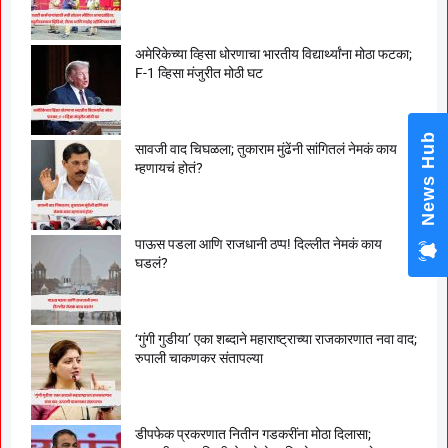
अमेरिकेच्या व्हिसा धोरणाचा भारतीय विद्यार्थ्यांना मोठा फटका;
F-1 व्हिसा मंजुरीत मोठी घट
News Hub
सावजी वाद चिघळला; तुकाराम मुंढेंनी सांगितलं नेमकं काय
म्हणायचं होतं?
पाऊस पडला आणि राजधानी ठप्प! दिल्लीत नेमकं काय
घडलं?
‘गुंगी गुडीया’ एका शब्दाने महाराष्ट्राच्या राजकारणात नवा वाद;
रुपाली चाकणकर संतापल्या
डीपफेक प्रकरणात नितीन गडकरींना मोठा दिलासा;