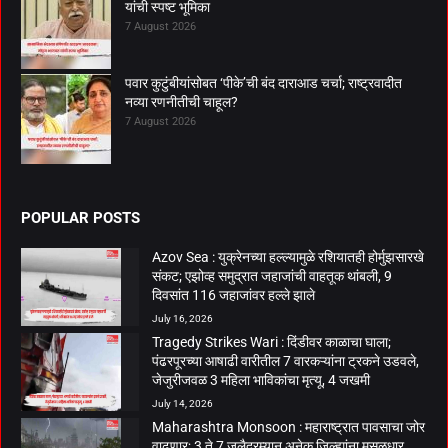
यांची स्पष्ट भूमिका
7 August 2026
पवार कुटुंबीयांसोबत ‘पीके’ची बंद दाराआड चर्चा; राष्ट्रवादीत
नव्या रणनीतीची चाहूल?
7 August 2026
POPULAR POSTS
Azov Sea : युक्रेनच्या हल्ल्यामुळे रशियातही होर्मुझसारखे
संकट; एझोव्ह समुद्रात जहाजांची वाहतूक थांबली, 9
दिवसांत 116 जहाजांवर हल्ले झाले
July 16, 2026
Tragedy Strikes Wari : दिंडीवर काळाचा घाला;
पंढरपूरच्या आषाढी वारीतील 7 वारकऱ्यांना ट्रकने उडवले,
जेजुरीजवळ 3 महिला भाविकांचा मृत्यू, 4 जखमी
July 14, 2026
Maharashtra Monsoon : महाराष्ट्रात पावसाचा जोर
वाढणार; 3 ते 7 जुलैदरम्यान अनेक जिल्ह्यांना मुसळधार