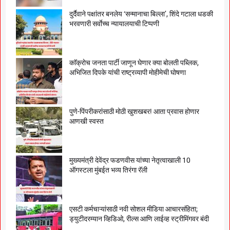
दुर्दैवाने पक्षांतर बनलेय ‘सन्मानाचा बिल्ला’, शिंदे गटाला धडकी
भरवणारी सर्वाेच्च न्यायालयाची टिप्पणी
काॅक्राेच जनता पार्टी जाणून घेणार क्या बाेलती पब्लिक,
अभिजित दिपके यांची राष्ट्रव्यापी माेहीमेची घाेषणा
पुणे-पिंपरीकरांसाठी मोठी खुशखबर! आता प्रवास होणार
आणखी स्वस्त
मुख्यमंत्री देवेंद्र फडणवीस यांच्या नेतृत्वाखाली 10
ऑगस्टला मुंबईत भव्य तिरंगा रॅली
एसटी कर्मचाऱ्यांसाठी नवी सोशल मीडिया आचारसंहिता;
ड्युटीदरम्यान व्हिडिओ, रील्स आणि लाईव्ह स्ट्रीमिंगवर बंदी