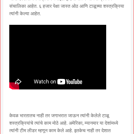
संचालिका आहेत. ६ हजार पेक्षा जास्त ओठ आणि टाळूच्या शस्त्रक्रिया
त्यांनी केल्या आहेत.
केवळ भारतातच नाही तर जगाभरात जाऊन त्यांनी केलेले टाळू
शस्त्रक्रियांचे त्यांचे काम मोठे आहे. अमेरिका, म्यानमार या देशांमध्ये
त्यांनी टीम लीडर म्हणून काम केले आहे. इतकेच नाही तर देशात