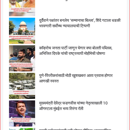
दुर्दैवाने पक्षांतर बनलेय ‘सन्मानाचा बिल्ला’, शिंदे गटाला धडकी
भरवणारी सर्वाेच्च न्यायालयाची टिप्पणी
काॅक्राेच जनता पार्टी जाणून घेणार क्या बाेलती पब्लिक,
अभिजित दिपके यांची राष्ट्रव्यापी माेहीमेची घाेषणा
पुणे-पिंपरीकरांसाठी मोठी खुशखबर! आता प्रवास होणार
आणखी स्वस्त
मुख्यमंत्री देवेंद्र फडणवीस यांच्या नेतृत्वाखाली 10
ऑगस्टला मुंबईत भव्य तिरंगा रॅली