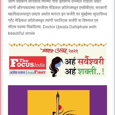
आणि वैद्यकीय कारकीर्द त्यांच्या नावा इतकीच उज्ज्वल राहिली आहे!!
त्यांनी औरंगाबादच्या एमजीएम मेडिकल क़ॉलेजमधून एमबीबीएस, सरकारी
महाविद्यालयातून एमएस अर्थात मास्टर इन सर्जरी तर मुंबईच्या सुप्रसिध्द
ग्रँट मेडिकल कॉलेजमधून त्यांनी प्लास्टिक सर्जरी या विषयात एम
सीएच पदव्या मिळविल्या. Doctor Ujwala Dahiphale with
beautiful smile