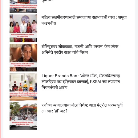
महिला सक्षमीकरणासाठी समाजाच्या सहभागाची गरज : अमृता
फडणवीस
बॉलिवूडवर शोककळा; ‘गजनी’ आणि ‘लगान’ फेम ज्येष्ठ
अभिनेते प्रदीप रावत यांचे निधन
Liquor Brands Ban : ‘ओल्ड मॉंक’, मॅकडॉवेल्ससह
लोकप्रिय मद्य ब्रँड्सवर कारवाई; FSSAI च्या तपासात
नियमभंगाचे आरोप
सर्वोच्च न्यायालयाचा मोठा निर्णय; आता पेट्रोल भरण्यापूर्वी
लागणार ‘ही’ अट?