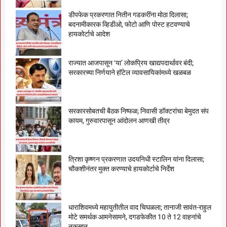
डीपफेक प्रकरणात नितीन गडकरींना मोठा दिलासा;
बदनामीकारक व्हिडीओ, फोटो आणि पोस्ट हटवण्याचे
हायकोर्टाचे आदेश
राज्यात आजपासून ‘या’ लोकप्रिय खाद्यपदार्थावर बंदी;
सरकारच्या निर्णयाने हॉटेल व्यावसायिकांमध्ये खळबळ
सरकारसोबतची बैठक निष्फळ; निवासी डॉक्टरांचा बेमुदत संप
कायम, गुरुवारपासून आंदोलन आणखी तीव्र
त्रिशा कृष्णन प्रकरणात उदयनिधी स्टालिन यांना दिलासा;
चौकशीनंतर मुक्त करण्याचे हायकोर्टाचे निर्देश
धाराशिवमध्ये महायुतीतील वाद चिघळला; तानाजी सावंत-राहुल
मोटे समर्थक आमनेसामने, दगडफेकीत 10 ते 12 वाहनांचे
नुकसान