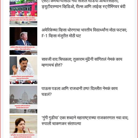
एसटी कर्मचाऱ्यांसाठी नवी सोशल मीडिया आचारसंहिता;
ड्युटीदरम्यान व्हिडिओ, रील्स आणि लाईव्ह स्ट्रीमिंगवर बंदी
अमेरिकेच्या व्हिसा धोरणाचा भारतीय विद्यार्थ्यांना मोठा फटका;
F-1 व्हिसा मंजुरीत मोठी घट
सावजी वाद चिघळला; तुकाराम मुंढेंनी सांगितलं नेमकं काय
म्हणायचं होतं?
पाऊस पडला आणि राजधानी ठप्प! दिल्लीत नेमकं काय
घडलं?
‘गुंगी गुडीया’ एका शब्दाने महाराष्ट्राच्या राजकारणात नवा वाद;
रुपाली चाकणकर संतापल्या