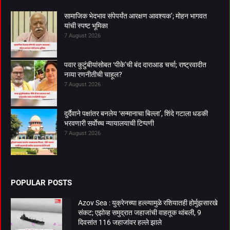
सामाजिक भेदभाव संपेपर्यंत आरक्षण आवश्यक’; मोहन भागवत
यांची स्पष्ट भूमिका
7 August 2026
पवार कुटुंबीयांसोबत ‘पीके’ची बंद दाराआड चर्चा; राष्ट्रवादीत
नव्या रणनीतीची चाहूल?
7 August 2026
दुर्दैवाने पक्षांतर बनलेय ‘सन्मानाचा बिल्ला’, शिंदे गटाला धडकी
भरवणारी सर्वाेच्च न्यायालयाची टिप्पणी
7 August 2026
POPULAR POSTS
Azov Sea : युक्रेनच्या हल्ल्यामुळे रशियातही होर्मुझसारखे
संकट; एझोव्ह समुद्रात जहाजांची वाहतूक थांबली, 9
दिवसांत 116 जहाजांवर हल्ले झाले