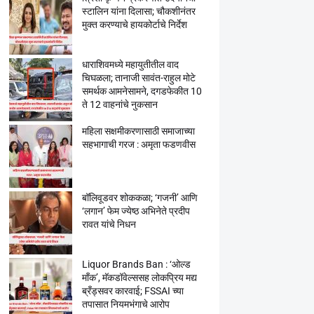
स्टालिन यांना दिलासा; चौकशीनंतर
मुक्त करण्याचे हायकोर्टाचे निर्देश
धाराशिवमध्ये महायुतीतील वाद
चिघळला; तानाजी सावंत-राहुल मोटे
समर्थक आमनेसामने, दगडफेकीत 10
ते 12 वाहनांचे नुकसान
महिला सक्षमीकरणासाठी समाजाच्या
सहभागाची गरज : अमृता फडणवीस
बॉलिवूडवर शोककळा; ‘गजनी’ आणि
‘लगान’ फेम ज्येष्ठ अभिनेते प्रदीप
रावत यांचे निधन
Liquor Brands Ban : ‘ओल्ड
मॉंक’, मॅकडॉवेल्ससह लोकप्रिय मद्य
ब्रँड्सवर कारवाई; FSSAI च्या
तपासात नियमभंगाचे आरोप