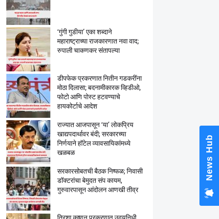
‘गुंगी गुडीया’ एका शब्दाने
महाराष्ट्राच्या राजकारणात नवा वाद;
रुपाली चाकणकर संतापल्या
डीपफेक प्रकरणात नितीन गडकरींना
मोठा दिलासा; बदनामीकारक व्हिडीओ,
फोटो आणि पोस्ट हटवण्याचे
हायकोर्टाचे आदेश
राज्यात आजपासून ‘या’ लोकप्रिय
खाद्यपदार्थावर बंदी; सरकारच्या
News Hub
निर्णयाने हॉटेल व्यावसायिकांमध्ये
खळबळ
सरकारसोबतची बैठक निष्फळ; निवासी
डॉक्टरांचा बेमुदत संप कायम,
गुरुवारपासून आंदोलन आणखी तीव्र
त्रिशा कृष्णन प्रकरणात उदयनिधी