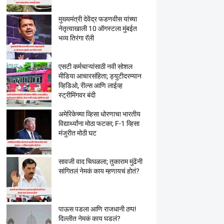
मुख्यमंत्री देवेंद्र फडणवीस यांच्या
नेतृत्वाखाली 10 ऑगस्टला मुंबईत
भव्य तिरंगा रॅली
एसटी कर्मचाऱ्यांसाठी नवी सोशल
मीडिया आचारसंहिता; ड्युटीदरम्यान
व्हिडिओ, रील्स आणि लाईव्ह
स्ट्रीमिंगवर बंदी
अमेरिकेच्या व्हिसा धोरणाचा भारतीय
विद्यार्थ्यांना मोठा फटका; F-1 व्हिसा
मंजुरीत मोठी घट
सावजी वाद चिघळला; तुकाराम मुंढेंनी
सांगितलं नेमकं काय म्हणायचं होतं?
पाऊस पडला आणि राजधानी ठप्प!
दिल्लीत नेमकं काय घडलं?