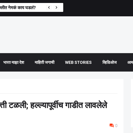
्लीत नेमकं काय घडलं?
भारत माझा देश
माहिती जगाची
WEB STORIES
व्हिडिओज
आमच
त्ती टळली; हल्ल्यापूर्वीच गाडीत लावलेले
0