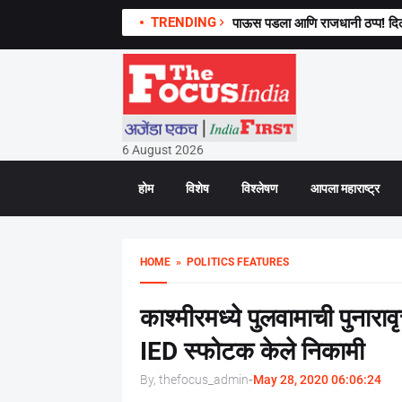
TRENDING
पाऊस पडला आणि राजधानी ठप्प! दिल
6 August 2026
होम
विशेष
विश्लेषण
आपला महाराष्ट्र
HOME
» POLITICS FEATURES
काश्मीरमध्ये पुलवामाची पुनारावृ
IED स्फोटक केले निकामी
By, thefocus_admin
-
May 28, 2020 06:06:24