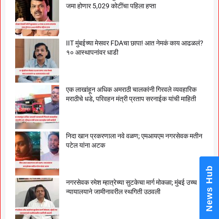
जमा होणार 5,029 कोटींचा पहिला हप्ता
IIT मुंबईच्या मेसवर FDAचा छापा! आत नेमकं काय आढळलं?
१० आस्थापनांवर धाडी
एक लाखांहून अधिक अमराठी चालकांनी गिरवले व्यवहारिक
मराठीचे धडे, परिवहन मंत्री प्रताप सरनाईक यांची माहिती
निदा खान प्रकरणाला नवे वळण; एमआयएम नगरसेवक मतीन
पटेल यांना अटक
News Hub
नगरसेवक रमेश म्हात्रेच्या सुटकेचा मार्ग मोकळा; मुंबई उच्च
न्यायालयाने जामीनावरील स्थगिती उठवली