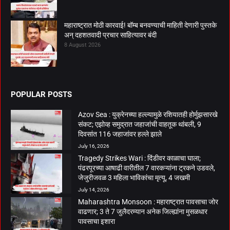
महाराष्ट्रात मोठी कारवाई! बॉम्ब बनवण्याची माहिती देणारी पुस्तके
अन् दहशतवादी प्रचार साहित्यावर बंदी
8 August 2026
POPULAR POSTS
Azov Sea : युक्रेनच्या हल्ल्यामुळे रशियातही होर्मुझसारखे
संकट; एझोव्ह समुद्रात जहाजांची वाहतूक थांबली, 9
दिवसांत 116 जहाजांवर हल्ले झाले
July 16, 2026
Tragedy Strikes Wari : दिंडीवर काळाचा घाला;
पंढरपूरच्या आषाढी वारीतील 7 वारकऱ्यांना ट्रकने उडवले,
जेजुरीजवळ 3 महिला भाविकांचा मृत्यू, 4 जखमी
July 14, 2026
Maharashtra Monsoon : महाराष्ट्रात पावसाचा जोर
वाढणार; 3 ते 7 जुलैदरम्यान अनेक जिल्ह्यांना मुसळधार
पावसाचा इशारा