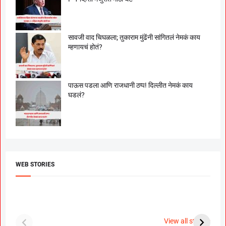
सावजी वाद चिघळला; तुकाराम मुंढेंनी सांगितलं नेमकं काय
म्हणायचं होतं?
पाऊस पडला आणि राजधानी ठप्प! दिल्लीत नेमकं काय
घडलं?
WEB STORIES
दगडी चाल फेम अभिनेत्री
श्रीमंत दगडूशेठ गणपती
ब
पूजा सावंत ने गुपचूप
2023
स
View all stories