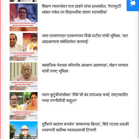
शिक्षण व्यवस्थेवर राज ठाकरे यांचा हल्लाबोल; ‘पेपरफुटी
थांबत नसेल तर विद्यार्थ्यांचा संताप स्वाभाविक’
जात प्रमाणपत्र प्रकरणावर विखे पाटील यांची भूमिका; ‘कट
आढळल्यास संबंधितांवर कारवाई’
सामाजिक भेदभाव संपेपर्यंत आरक्षण आवश्यक’; मोहन भागवत
यांची स्पष्ट भूमिका
पवार कुटुंबीयांसोबत ‘पीके’ची बंद दाराआड चर्चा; राष्ट्रवादीत
नव्या रणनीतीची चाहूल?
दुर्दैवाने पक्षांतर बनलेय ‘सन्मानाचा बिल्ला’, शिंदे गटाला धडकी
भरवणारी सर्वाेच्च न्यायालयाची टिप्पणी