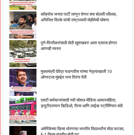
काॅक्राेच जनता पार्टी जाणून घेणार क्या बाेलती पब्लिक,
अभिजित दिपके यांची राष्ट्रव्यापी माेहीमेची घाेषणा
पुणे-पिंपरीकरांसाठी मोठी खुशखबर! आता प्रवास होणार
आणखी स्वस्त
मुख्यमंत्री देवेंद्र फडणवीस यांच्या नेतृत्वाखाली 10
ऑगस्टला मुंबईत भव्य तिरंगा रॅली
एसटी कर्मचाऱ्यांसाठी नवी सोशल मीडिया आचारसंहिता;
ड्युटीदरम्यान व्हिडिओ, रील्स आणि लाईव्ह स्ट्रीमिंगवर बंदी
अमेरिकेच्या व्हिसा धोरणाचा भारतीय विद्यार्थ्यांना मोठा फटका;
F-1 व्हिसा मंजुरीत मोठी घट