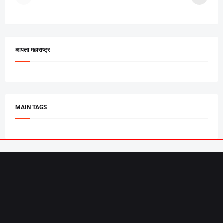
उरकला साखरपुडा.
म
आपला महाराष्ट्र
MAIN TAGS