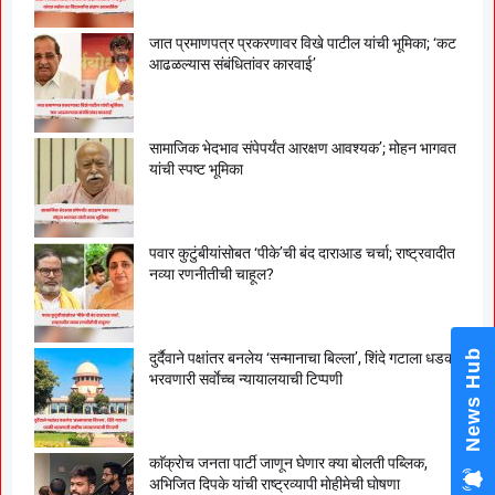
जात प्रमाणपत्र प्रकरणावर विखे पाटील यांची भूमिका; ‘कट
आढळल्यास संबंधितांवर कारवाई’
सामाजिक भेदभाव संपेपर्यंत आरक्षण आवश्यक’; मोहन भागवत
यांची स्पष्ट भूमिका
पवार कुटुंबीयांसोबत ‘पीके’ची बंद दाराआड चर्चा; राष्ट्रवादीत
नव्या रणनीतीची चाहूल?
News Hub
दुर्दैवाने पक्षांतर बनलेय ‘सन्मानाचा बिल्ला’, शिंदे गटाला धडकी
भरवणारी सर्वाेच्च न्यायालयाची टिप्पणी
काॅक्राेच जनता पार्टी जाणून घेणार क्या बाेलती पब्लिक,
अभिजित दिपके यांची राष्ट्रव्यापी माेहीमेची घाेषणा