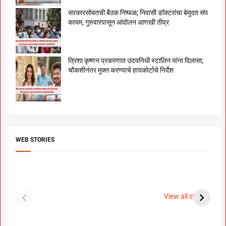
सरकारसोबतची बैठक निष्फळ; निवासी डॉक्टरांचा बेमुदत संप
कायम, गुरुवारपासून आंदोलन आणखी तीव्र
त्रिशा कृष्णन प्रकरणात उदयनिधी स्टालिन यांना दिलासा;
चौकशीनंतर मुक्त करण्याचे हायकोर्टाचे निर्देश
WEB STORIES
दगडी चाल फेम अभिनेत्री
श्रीमंत दगडूशेठ गणपती
ब
पूजा सावंत ने गुपचूप
2023
स
View all stories
उरकला साखरपुडा.
म