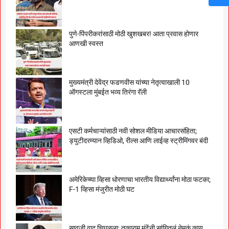
पुणे-पिंपरीकरांसाठी मोठी खुशखबर! आता प्रवास होणार
आणखी स्वस्त
मुख्यमंत्री देवेंद्र फडणवीस यांच्या नेतृत्वाखाली 10
ऑगस्टला मुंबईत भव्य तिरंगा रॅली
एसटी कर्मचाऱ्यांसाठी नवी सोशल मीडिया आचारसंहिता;
ड्युटीदरम्यान व्हिडिओ, रील्स आणि लाईव्ह स्ट्रीमिंगवर बंदी
अमेरिकेच्या व्हिसा धोरणाचा भारतीय विद्यार्थ्यांना मोठा फटका;
F-1 व्हिसा मंजुरीत मोठी घट
सावजी वाद चिघळला; तुकाराम मुंढेंनी सांगितलं नेमकं काय