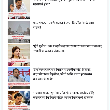
म्हणायचं होतं?
पाऊस पडला आणि राजधानी ठप्प! दिल्लीत नेमकं काय
घडलं?
‘गुंगी गुडीया’ एका शब्दाने महाराष्ट्राच्या राजकारणात नवा वाद;
रुपाली चाकणकर संतापल्या
डीपफेक प्रकरणात नितीन गडकरींना मोठा दिलासा;
बदनामीकारक व्हिडीओ, फोटो आणि पोस्ट हटवण्याचे
हायकोर्टाचे आदेश
राज्यात आजपासून ‘या’ लोकप्रिय खाद्यपदार्थावर बंदी;
सरकारच्या निर्णयाने हॉटेल व्यावसायिकांमध्ये खळबळ