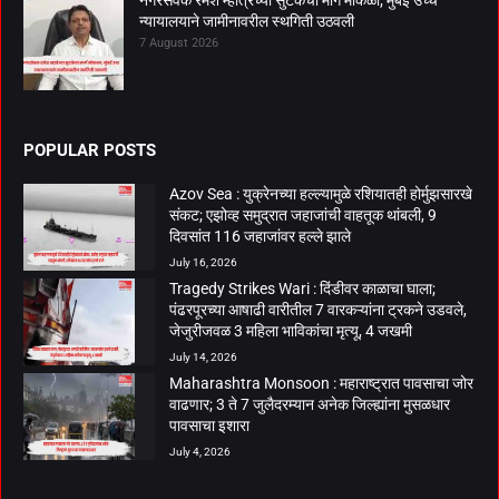
न्यायालयाने जामीनावरील स्थगिती उठवली
7 August 2026
POPULAR POSTS
Azov Sea : युक्रेनच्या हल्ल्यामुळे रशियातही होर्मुझसारखे
संकट; एझोव्ह समुद्रात जहाजांची वाहतूक थांबली, 9
दिवसांत 116 जहाजांवर हल्ले झाले
July 16, 2026
Tragedy Strikes Wari : दिंडीवर काळाचा घाला;
पंढरपूरच्या आषाढी वारीतील 7 वारकऱ्यांना ट्रकने उडवले,
जेजुरीजवळ 3 महिला भाविकांचा मृत्यू, 4 जखमी
July 14, 2026
Maharashtra Monsoon : महाराष्ट्रात पावसाचा जोर
वाढणार; 3 ते 7 जुलैदरम्यान अनेक जिल्ह्यांना मुसळधार
पावसाचा इशारा
July 4, 2026