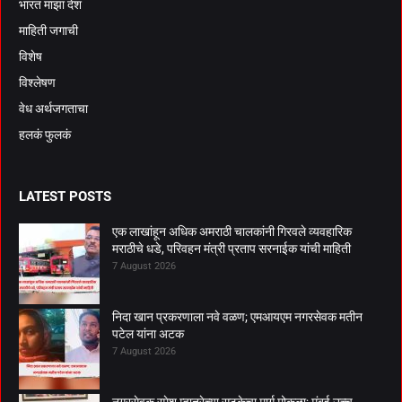
भारत माझा देश
माहिती जगाची
विशेष
विश्लेषण
वेध अर्थजगताचा
हलकं फुलकं
LATEST POSTS
एक लाखांहून अधिक अमराठी चालकांनी गिरवले व्यवहारिक
मराठीचे धडे, परिवहन मंत्री प्रताप सरनाईक यांची माहिती
7 August 2026
निदा खान प्रकरणाला नवे वळण; एमआयएम नगरसेवक मतीन
पटेल यांना अटक
7 August 2026
नगरसेवक रमेश म्हात्रेच्या सुटकेचा मार्ग मोकळा; मुंबई उच्च