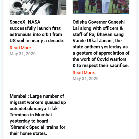
SpaceX, NASA
Odisha Governor Ganeshi
successfully launch first
Lal along with officers &
astronauts into orbit from
staff of Raj Bhavan sang
US soil in nearly a decade.
Vande Utkal Janani, the
state anthem yesterday as
Read More..
a gesture of appreciation of
May 31, 2020
the work of Covid warriors
& to respect their sacrifice.
Read More..
May 31, 2020
Mumbai : Large number of
migrant workers queued up
outsideLokmanya Tilak
Terminus in Mumbai
yesterday to board
‘Shramik Special’ trains for
their home states.