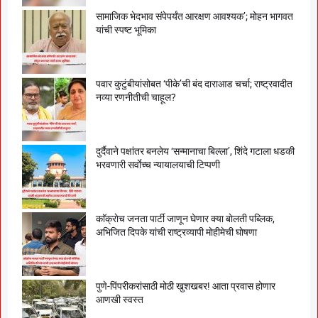
सामाजिक भेदभाव संपेपर्यंत आरक्षण आवश्यक’; मोहन भागवत
यांची स्पष्ट भूमिका
पवार कुटुंबीयांसोबत ‘पीके’ची बंद दाराआड चर्चा; राष्ट्रवादीत
नव्या रणनीतीची चाहूल?
दुर्दैवाने पक्षांतर बनलेय ‘सन्मानाचा बिल्ला’, शिंदे गटाला धडकी
भरवणारी सर्वाेच्च न्यायालयाची टिप्पणी
काॅक्राेच जनता पार्टी जाणून घेणार क्या बाेलती पब्लिक,
अभिजित दिपके यांची राष्ट्रव्यापी माेहीमेची घाेषणा
पुणे-पिंपरीकरांसाठी मोठी खुशखबर! आता प्रवास होणार
आणखी स्वस्त