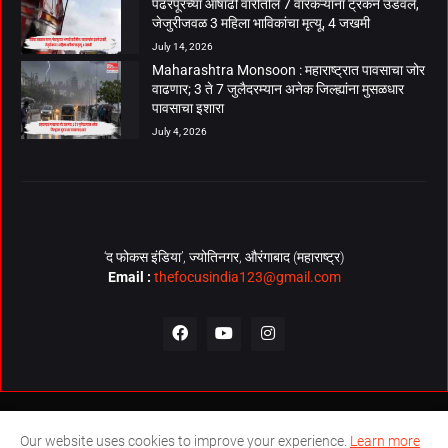
पंढरपूरच्या आषाढी वारीतील 7 वारकऱ्यांना ट्रकने उडवले,
जेजुरीजवळ 3 महिला भाविकांचा मृत्यू, 4 जखमी
July 14, 2026
Maharashtra Monsoon : महाराष्ट्रात पावसाचा जोर
वाढणार; 3 ते 7 जुलैदरम्यान अनेक जिल्ह्यांना मुसळधार
पावसाचा इशारा
July 4, 2026
‘द फोकस इंडिया’, ज्योतिनगर, औरंगाबाद (महाराष्ट्र)
Email :
thefocusindia123@gmail.com
About Us
Contact Us
The Focus India Policy
Our website uses cookies to improve your experience.
Learn more