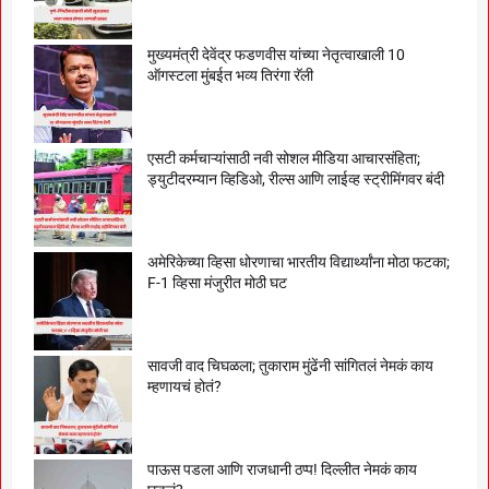
मुख्यमंत्री देवेंद्र फडणवीस यांच्या नेतृत्वाखाली 10
ऑगस्टला मुंबईत भव्य तिरंगा रॅली
एसटी कर्मचाऱ्यांसाठी नवी सोशल मीडिया आचारसंहिता;
ड्युटीदरम्यान व्हिडिओ, रील्स आणि लाईव्ह स्ट्रीमिंगवर बंदी
अमेरिकेच्या व्हिसा धोरणाचा भारतीय विद्यार्थ्यांना मोठा फटका;
F-1 व्हिसा मंजुरीत मोठी घट
सावजी वाद चिघळला; तुकाराम मुंढेंनी सांगितलं नेमकं काय
म्हणायचं होतं?
पाऊस पडला आणि राजधानी ठप्प! दिल्लीत नेमकं काय