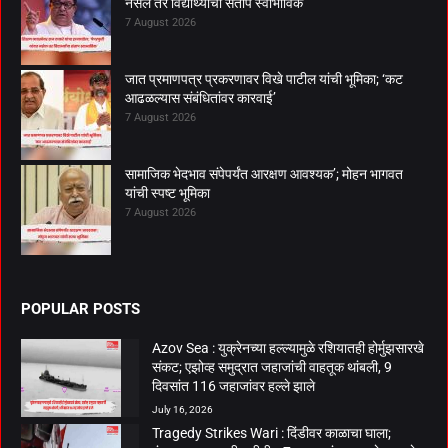
नसेल तर विद्यार्थ्यांचा संताप स्वाभाविक’
7 August 2026
जात प्रमाणपत्र प्रकरणावर विखे पाटील यांची भूमिका; ‘कट
आढळल्यास संबंधितांवर कारवाई’
7 August 2026
सामाजिक भेदभाव संपेपर्यंत आरक्षण आवश्यक’; मोहन भागवत
यांची स्पष्ट भूमिका
7 August 2026
POPULAR POSTS
Azov Sea : युक्रेनच्या हल्ल्यामुळे रशियातही होर्मुझसारखे
संकट; एझोव्ह समुद्रात जहाजांची वाहतूक थांबली, 9
दिवसांत 116 जहाजांवर हल्ले झाले
July 16, 2026
Tragedy Strikes Wari : दिंडीवर काळाचा घाला;