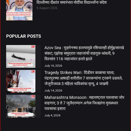
दिल्लीच्या दीक्षांत समारंभात मोदींचा विद्यार्थ्यांना संदेश
8 August 2026
POPULAR POSTS
Azov Sea : युक्रेनच्या हल्ल्यामुळे रशियातही होर्मुझसारखे
संकट; एझोव्ह समुद्रात जहाजांची वाहतूक थांबली, 9
दिवसांत 116 जहाजांवर हल्ले झाले
July 16, 2026
Tragedy Strikes Wari : दिंडीवर काळाचा घाला;
पंढरपूरच्या आषाढी वारीतील 7 वारकऱ्यांना ट्रकने उडवले,
जेजुरीजवळ 3 महिला भाविकांचा मृत्यू, 4 जखमी
July 14, 2026
Maharashtra Monsoon : महाराष्ट्रात पावसाचा जोर
वाढणार; 3 ते 7 जुलैदरम्यान अनेक जिल्ह्यांना मुसळधार
पावसाचा इशारा
July 4, 2026