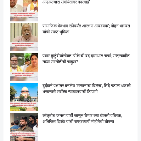
आढळल्यास संबंधितांवर कारवाई’
सामाजिक भेदभाव संपेपर्यंत आरक्षण आवश्यक’; मोहन भागवत
यांची स्पष्ट भूमिका
पवार कुटुंबीयांसोबत ‘पीके’ची बंद दाराआड चर्चा; राष्ट्रवादीत
नव्या रणनीतीची चाहूल?
दुर्दैवाने पक्षांतर बनलेय ‘सन्मानाचा बिल्ला’, शिंदे गटाला धडकी
भरवणारी सर्वाेच्च न्यायालयाची टिप्पणी
काॅक्राेच जनता पार्टी जाणून घेणार क्या बाेलती पब्लिक,
अभिजित दिपके यांची राष्ट्रव्यापी माेहीमेची घाेषणा