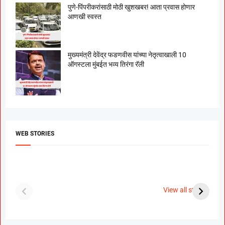
पुणे-पिंपरीकरांसाठी मोठी खुशखबर! आता प्रवास होणार
आणखी स्वस्त
मुख्यमंत्री देवेंद्र फडणवीस यांच्या नेतृत्वाखाली 10
ऑगस्टला मुंबईत भव्य तिरंगा रॅली
WEB STORIES
दगडी चाल फेम अभिनेत्री
श्रीमंत दगडूशेठ गणपती
ब
पूजा सावंत ने गुपचूप
2023
स
View all stories
उरकला साखरपुडा.
म