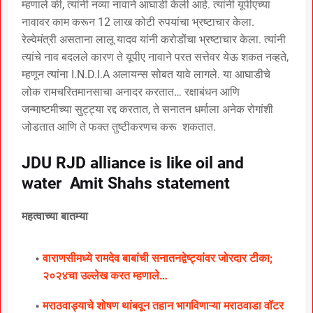
म्हणाले की, त्यांनी नव्या नावाने आघाडी केली आहे. त्यांनी यूपीएच्या
नावावर काम करून 12 लाख कोटी रुपयांचा भ्रष्टाचार केला.
रेल्वेमंत्री असताना लालू यादव यांनी करोडोंचा भ्रष्टाचार केला. त्यांनी
त्यांचे नाव बदलले कारण ते यूपीए नावाने परत सत्तेवर येऊ शकत नव्हते,
म्हणून त्यांना I.N.D.I.A अलायन्स सोबत यावे लागले. या आघाडीचे
लोक रामचरितमानसाचा अनादर करतात… रक्षाबंधन आणि
जन्माष्टमीच्या सुट्ट्या रद्द करतात, ते सनातन धर्माला अनेक रोगांशी
जोडतात आणि ते फक्त तुष्टीकरणच करू शकतात.
JDU RJD alliance is like oil and
water Amit Shahs statement
महत्वाच्या बातम्या
वाराणसीमध्ये रामदेव बाबांची सनातनद्वेष्ट्यांवर जोरदार टीका;
२०२४चा उल्लेख करत म्हणाले…
मराठवाड्याचे शोषण थांबवून तहान भागविणाऱ्या मराठवाडा वॉटर