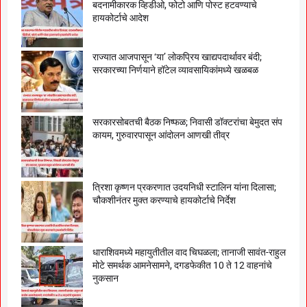
बदनामीकारक व्हिडीओ, फोटो आणि पोस्ट हटवण्याचे
हायकोर्टाचे आदेश
राज्यात आजपासून ‘या’ लोकप्रिय खाद्यपदार्थावर बंदी;
सरकारच्या निर्णयाने हॉटेल व्यावसायिकांमध्ये खळबळ
सरकारसोबतची बैठक निष्फळ; निवासी डॉक्टरांचा बेमुदत संप
कायम, गुरुवारपासून आंदोलन आणखी तीव्र
त्रिशा कृष्णन प्रकरणात उदयनिधी स्टालिन यांना दिलासा;
चौकशीनंतर मुक्त करण्याचे हायकोर्टाचे निर्देश
धाराशिवमध्ये महायुतीतील वाद चिघळला; तानाजी सावंत-राहुल
मोटे समर्थक आमनेसामने, दगडफेकीत 10 ते 12 वाहनांचे
नुकसान