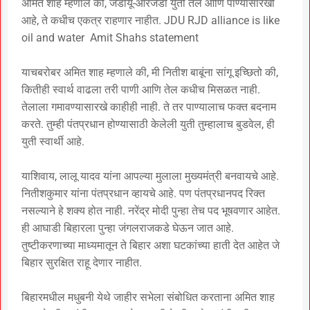
अमित शाह म्हणाले की, जेडीयू-आरजेडी युती तेल आणि पाण्यासारखी
आहे, ते कधीच एकत्र राहणार नाहीत. JDU RJD alliance is like
oil and water Amit Shahs statement
याचबरोबर अमित शाह म्हणाले की, मी नितीश बाबूंना सांगू इच्छितो की,
कितीही स्वार्थ वाढला तरी पाणी आणि तेल कधीच मिसळत नाही.
तेलाला गमावण्यासारखे काहीही नाही. ते तर पाण्यालाच फक्त बदनाम
करते. तुम्ही पंतप्रधान होण्यासाठी केलेली युती तुम्हालाच बुडवेल, ही
युती स्वार्थी आहे.
याशिवाय, लालू यादव यांना आपल्या मुलाला मुख्यमंत्री बनवायचे आहे.
नितीशकुमार यांना पंतप्रधान व्हायचे आहे. पण पंतप्रधानपद रिक्त
नसल्याने हे शक्य होत नाही. नरेंद्र मोदी पुन्हा तेच पद भूषवणार आहेत.
ही आघाडी बिहारला पुन्हा जंगलराजकडे घेऊन जात आहे.
तुष्टीकरणाच्या माध्यमातून ते बिहार अशा घटकांच्या हाती देत ​​आहेत जे
बिहार सुरक्षित राहू देणार नाहीत.
बिहारमधील मधुबनी येथे जाहीर सभेला संबोधित करताना अमित शाह