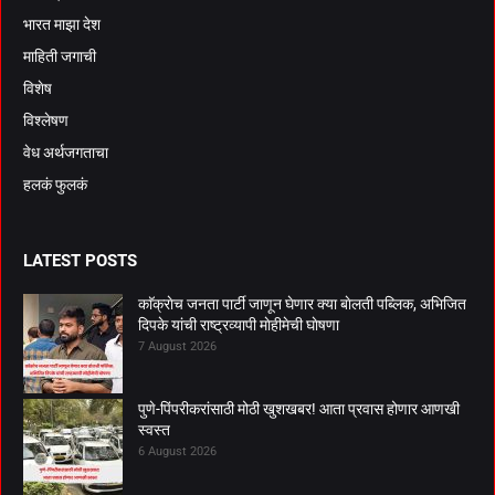
भारत माझा देश
माहिती जगाची
विशेष
विश्लेषण
वेध अर्थजगताचा
हलकं फुलकं
LATEST POSTS
काॅक्राेच जनता पार्टी जाणून घेणार क्या बाेलती पब्लिक, अभिजित
दिपके यांची राष्ट्रव्यापी माेहीमेची घाेषणा
7 August 2026
पुणे-पिंपरीकरांसाठी मोठी खुशखबर! आता प्रवास होणार आणखी
स्वस्त
6 August 2026