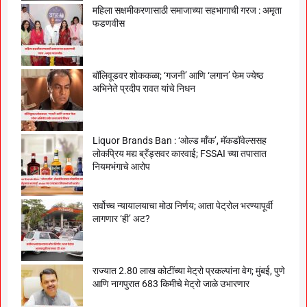
महिला सक्षमीकरणासाठी समाजाच्या सहभागाची गरज : अमृता
फडणवीस
बॉलिवूडवर शोककळा; ‘गजनी’ आणि ‘लगान’ फेम ज्येष्ठ
अभिनेते प्रदीप रावत यांचे निधन
Liquor Brands Ban : ‘ओल्ड मॉंक’, मॅकडॉवेल्ससह
लोकप्रिय मद्य ब्रँड्सवर कारवाई; FSSAI च्या तपासात
नियमभंगाचे आरोप
सर्वोच्च न्यायालयाचा मोठा निर्णय; आता पेट्रोल भरण्यापूर्वी
लागणार ‘ही’ अट?
राज्यात 2.80 लाख कोटींच्या मेट्रो प्रकल्पांना वेग; मुंबई, पुणे
आणि नागपुरात 683 किमीचे मेट्रो जाळे उभारणार