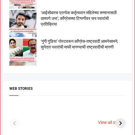
‘आईसोबतच प्रत्येक कर्तृत्ववान महिलेच्या सन्मानासाठी
ठामपणे उभा’; काँग्रेसच्या टिप्पणीवर जय पवारांची
प्रतिक्रिया
‘गुंगी गुडिया’ पोस्टवरून काँग्रेस-राष्ट्रवादी आमनेसामने;
सुनेत्रा पवारांची माफी मागण्याची राष्ट्रवादीची मागणी
WEB STORIES
दगडी चाल फेम अभिनेत्री
श्रीमंत दगडूशेठ गणपती
ब
पूजा सावंत ने गुपचूप
2023
स
View all stories
उरकला साखरपुडा.
म