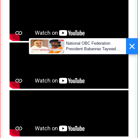
×
National OBC Federation
President Babanrao Taywade
Claims Only 27 Kunbi
Certificates Issued in
Marathwada After September 2
GR; Alarming News for Mano