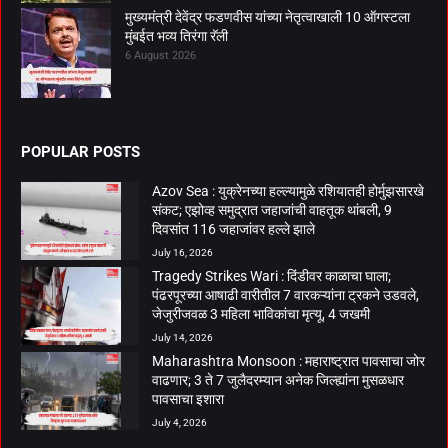
मुख्यमंत्री देवेंद्र फडणवीस यांच्या नेतृत्वाखाली 10 ऑगस्टला
मुंबईत भव्य तिरंगा रॅली
6 August 2026
POPULAR POSTS
Azov Sea : युक्रेनच्या हल्ल्यामुळे रशियातही होर्मुझसारखे
संकट; एझोव्ह समुद्रात जहाजांची वाहतूक थांबली, 9
दिवसांत 116 जहाजांवर हल्ले झाले
July 16, 2026
Tragedy Strikes Wari : दिंडीवर काळाचा घाला;
पंढरपूरच्या आषाढी वारीतील 7 वारकऱ्यांना ट्रकने उडवले,
जेजुरीजवळ 3 महिला भाविकांचा मृत्यू, 4 जखमी
July 14, 2026
Maharashtra Monsoon : महाराष्ट्रात पावसाचा जोर
वाढणार; 3 ते 7 जुलैदरम्यान अनेक जिल्ह्यांना मुसळधार
पावसाचा इशारा
July 4, 2026