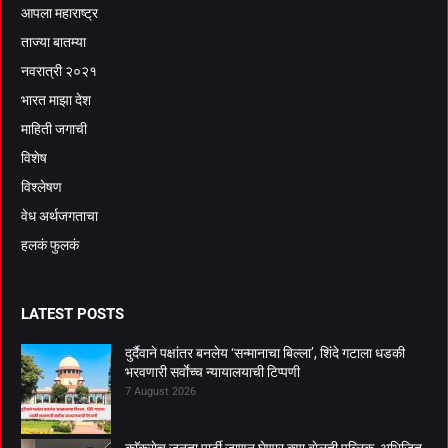
आपला महाराष्ट्र
ताज्या बातम्या
नवरात्री २०२१
भारत माझा देश
माहिती जगाची
विशेष
विश्लेषण
वेध अर्थजगताचा
हलकं फुलकं
LATEST POSTS
दुर्दैवाने पक्षांतर बनलेय ‘सन्मानाचा बिल्ला’, शिंदे गटाला धडकी
भरवणारी सर्वाेच्च न्यायालयाची टिप्पणी
7 August 2026
काॅक्राेच जनता पार्टी जाणून घेणार क्या बाेलती पब्लिक, अभिजित