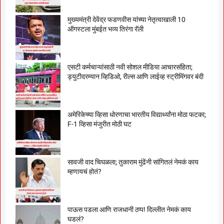
मुख्यमंत्री देवेंद्र फडणवीस यांच्या नेतृत्वाखाली 10
ऑगस्टला मुंबईत भव्य तिरंगा रॅली
एसटी कर्मचाऱ्यांसाठी नवी सोशल मीडिया आचारसंहिता;
ड्युटीदरम्यान व्हिडिओ, रील्स आणि लाईव्ह स्ट्रीमिंगवर बंदी
अमेरिकेच्या व्हिसा धोरणाचा भारतीय विद्यार्थ्यांना मोठा फटका;
F-1 व्हिसा मंजुरीत मोठी घट
सावजी वाद चिघळला; तुकाराम मुंढेंनी सांगितलं नेमकं काय
म्हणायचं होतं?
पाऊस पडला आणि राजधानी ठप्प! दिल्लीत नेमकं काय
घडलं?