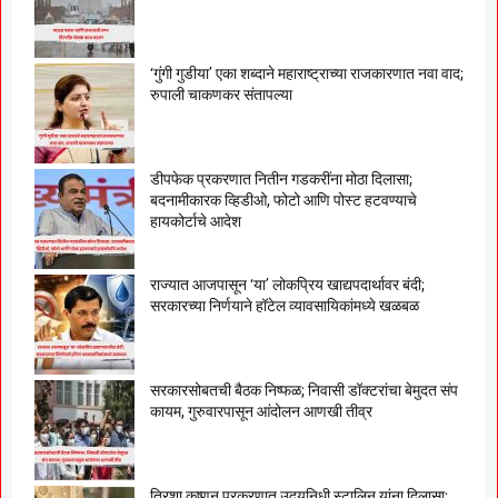
‘गुंगी गुडीया’ एका शब्दाने महाराष्ट्राच्या राजकारणात नवा वाद;
रुपाली चाकणकर संतापल्या
डीपफेक प्रकरणात नितीन गडकरींना मोठा दिलासा;
बदनामीकारक व्हिडीओ, फोटो आणि पोस्ट हटवण्याचे
हायकोर्टाचे आदेश
राज्यात आजपासून ‘या’ लोकप्रिय खाद्यपदार्थावर बंदी;
सरकारच्या निर्णयाने हॉटेल व्यावसायिकांमध्ये खळबळ
सरकारसोबतची बैठक निष्फळ; निवासी डॉक्टरांचा बेमुदत संप
कायम, गुरुवारपासून आंदोलन आणखी तीव्र
त्रिशा कृष्णन प्रकरणात उदयनिधी स्टालिन यांना दिलासा;