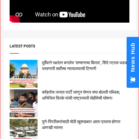
News Hub
LATEST POSTS
दुर्दैवाने पक्षांतर बनलेय ‘सन्मानाचा बिल्ला’, शिंदे गटाला धडकी
भरवणारी सर्वाेच्च न्यायालयाची टिप्पणी
काॅक्राेच जनता पार्टी जाणून घेणार क्या बाेलती पब्लिक,
अभिजित दिपके यांची राष्ट्रव्यापी माेहीमेची घाेषणा
पुणे-पिंपरीकरांसाठी मोठी खुशखबर! आता प्रवास होणार
आणखी स्वस्त