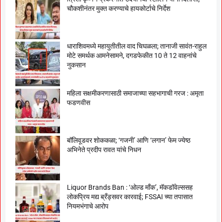
चौकशीनंतर मुक्त करण्याचे हायकोर्टाचे निर्देश
धाराशिवमध्ये महायुतीतील वाद चिघळला; तानाजी सावंत-राहुल
मोटे समर्थक आमनेसामने, दगडफेकीत 10 ते 12 वाहनांचे
नुकसान
महिला सक्षमीकरणासाठी समाजाच्या सहभागाची गरज : अमृता
फडणवीस
बॉलिवूडवर शोककळा; ‘गजनी’ आणि ‘लगान’ फेम ज्येष्ठ
अभिनेते प्रदीप रावत यांचे निधन
Liquor Brands Ban : ‘ओल्ड मॉंक’, मॅकडॉवेल्ससह
लोकप्रिय मद्य ब्रँड्सवर कारवाई; FSSAI च्या तपासात
नियमभंगाचे आरोप