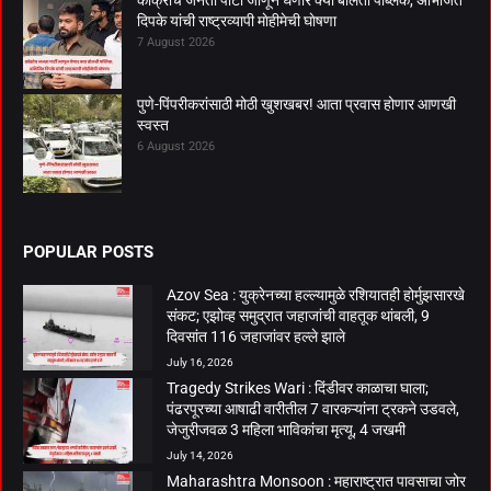
दिपके यांची राष्ट्रव्यापी माेहीमेची घाेषणा
7 August 2026
पुणे-पिंपरीकरांसाठी मोठी खुशखबर! आता प्रवास होणार आणखी
स्वस्त
6 August 2026
POPULAR POSTS
Azov Sea : युक्रेनच्या हल्ल्यामुळे रशियातही होर्मुझसारखे
संकट; एझोव्ह समुद्रात जहाजांची वाहतूक थांबली, 9
दिवसांत 116 जहाजांवर हल्ले झाले
July 16, 2026
Tragedy Strikes Wari : दिंडीवर काळाचा घाला;
पंढरपूरच्या आषाढी वारीतील 7 वारकऱ्यांना ट्रकने उडवले,
जेजुरीजवळ 3 महिला भाविकांचा मृत्यू, 4 जखमी
July 14, 2026
Maharashtra Monsoon : महाराष्ट्रात पावसाचा जोर