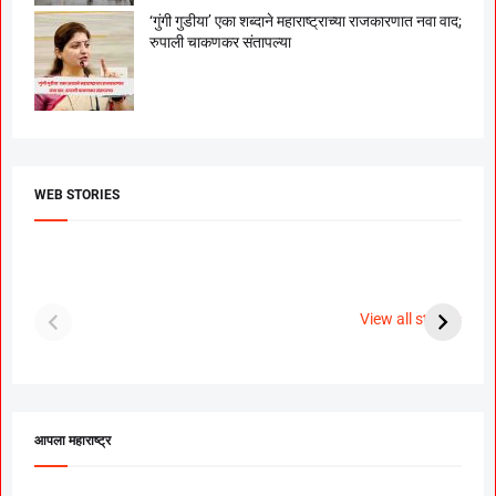
‘गुंगी गुडीया’ एका शब्दाने महाराष्ट्राच्या राजकारणात नवा वाद;
रुपाली चाकणकर संतापल्या
WEB STORIES
दगडी चाल फेम अभिनेत्री
श्रीमंत दगडूशेठ गणपती
ब
पूजा सावंत ने गुपचूप
2023
स
View all stories
उरकला साखरपुडा.
म
आपला महाराष्ट्र