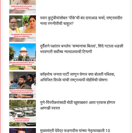
पवार कुटुंबीयांसोबत ‘पीके’ची बंद दाराआड चर्चा; राष्ट्रवादीत
नव्या रणनीतीची चाहूल?
दुर्दैवाने पक्षांतर बनलेय ‘सन्मानाचा बिल्ला’, शिंदे गटाला धडकी
भरवणारी सर्वाेच्च न्यायालयाची टिप्पणी
काॅक्राेच जनता पार्टी जाणून घेणार क्या बाेलती पब्लिक,
अभिजित दिपके यांची राष्ट्रव्यापी माेहीमेची घाेषणा
पुणे-पिंपरीकरांसाठी मोठी खुशखबर! आता प्रवास होणार
आणखी स्वस्त
मुख्यमंत्री देवेंद्र फडणवीस यांच्या नेतृत्वाखाली 10