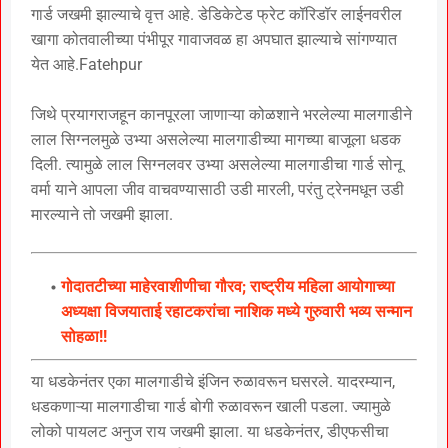
गार्ड जखमी झाल्याचे वृत्त आहे. डेडिकेटेड फ्रेट कॉरिडॉर लाईनवरील
खागा कोतवालीच्या पंभीपूर गावाजवळ हा अपघात झाल्याचे सांगण्यात
येत आहे.Fatehpur
जिथे प्रयागराजहून कानपूरला जाणाऱ्या कोळशाने भरलेल्या मालगाडीने
लाल सिग्नलमुळे उभ्या असलेल्या मालगाडीच्या मागच्या बाजूला धडक
दिली. त्यामुळे लाल सिग्नलवर उभ्या असलेल्या मालगाडीचा गार्ड सोनू
वर्मा याने आपला जीव वाचवण्यासाठी उडी मारली, परंतु ट्रेनमधून उडी
मारल्याने तो जखमी झाला.
गोदातटीच्या माहेरवाशीणीचा गौरव; राष्ट्रीय महिला आयोगाच्या
अध्यक्षा विजयाताई रहाटकरांचा नाशिक मध्ये गुरुवारी भव्य सन्मान
सोहळा!!
या धडकेनंतर एका मालगाडीचे इंजिन रुळावरून घसरले. यादरम्यान,
धडकणाऱ्या मालगाडीचा गार्ड बोगी रुळावरून खाली पडला. ज्यामुळे
लोको पायलट अनुज राय जखमी झाला. या धडकेनंतर, डीएफसीचा