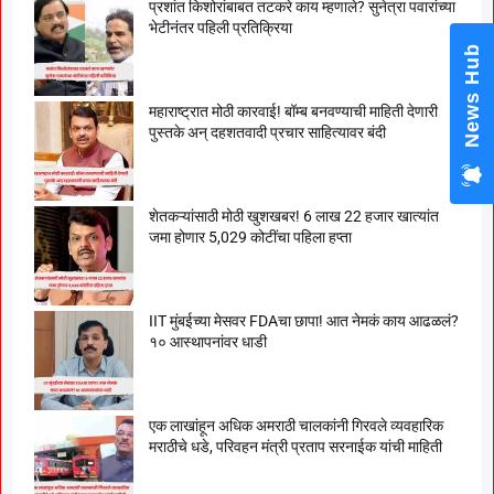
प्रशांत किशोरांबाबत तटकरे काय म्हणाले? सुनेत्रा पवारांच्या
भेटीनंतर पहिली प्रतिक्रिया
News Hub
महाराष्ट्रात मोठी कारवाई! बॉम्ब बनवण्याची माहिती देणारी
पुस्तके अन् दहशतवादी प्रचार साहित्यावर बंदी
शेतकऱ्यांसाठी मोठी खुशखबर! 6 लाख 22 हजार खात्यांत
जमा होणार 5,029 कोटींचा पहिला हप्ता
IIT मुंबईच्या मेसवर FDAचा छापा! आत नेमकं काय आढळलं?
१० आस्थापनांवर धाडी
एक लाखांहून अधिक अमराठी चालकांनी गिरवले व्यवहारिक
मराठीचे धडे, परिवहन मंत्री प्रताप सरनाईक यांची माहिती