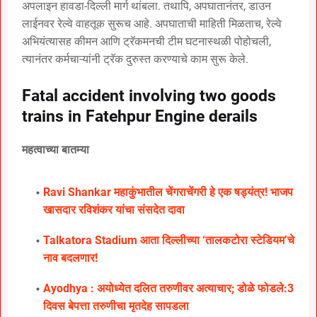
अपलाइन हावडा-दिल्ली मार्ग थांबला. तथापि, अपघातानंतर, डाउन
लाईनवर रेल्वे वाहतूक सुरूच आहे. अपघाताची माहिती मिळताच, रेल्वे
अभियंत्यासह कीमन आणि ट्रॅकमनची टीम घटनास्थळी पोहोचली,
त्यानंतर कर्मचाऱ्यांनी ट्रॅक दुरुस्त करण्याचे काम सुरू केले.
Fatal accident involving two goods
trains in Fatehpur Engine derails
महत्वाच्या बातम्या
Ravi Shankar महाकुंभातील चेंगराचेंगरी हे एक षड्यंत्र! भाजप
खासदार रविशंकर यांचा संसदेत दावा
Talkatora Stadium आता दिल्लीच्या ‘तालकटोरा स्टेडियम’चे
नाव बदलणार!
Ayodhya : अयोध्येत दलित तरुणीवर अत्याचार; डोळे फोडले:3
दिवस बेपत्ता तरुणीचा मृतदेह सापडला