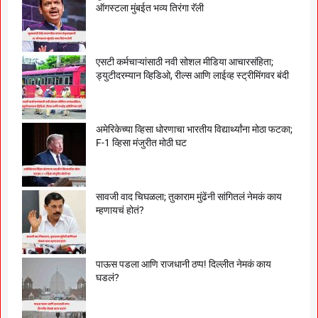
ऑगस्टला मुंबईत भव्य तिरंगा रॅली
एसटी कर्मचाऱ्यांसाठी नवी सोशल मीडिया आचारसंहिता;
ड्युटीदरम्यान व्हिडिओ, रील्स आणि लाईव्ह स्ट्रीमिंगवर बंदी
अमेरिकेच्या व्हिसा धोरणाचा भारतीय विद्यार्थ्यांना मोठा फटका;
F-1 व्हिसा मंजुरीत मोठी घट
सावजी वाद चिघळला; तुकाराम मुंढेंनी सांगितलं नेमकं काय
म्हणायचं होतं?
पाऊस पडला आणि राजधानी ठप्प! दिल्लीत नेमकं काय
घडलं?