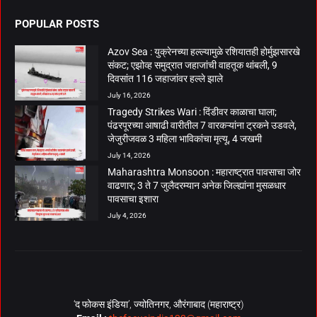
POPULAR POSTS
Azov Sea : युक्रेनच्या हल्ल्यामुळे रशियातही होर्मुझसारखे
संकट; एझोव्ह समुद्रात जहाजांची वाहतूक थांबली, 9
दिवसांत 116 जहाजांवर हल्ले झाले
July 16, 2026
Tragedy Strikes Wari : दिंडीवर काळाचा घाला;
पंढरपूरच्या आषाढी वारीतील 7 वारकऱ्यांना ट्रकने उडवले,
जेजुरीजवळ 3 महिला भाविकांचा मृत्यू, 4 जखमी
July 14, 2026
Maharashtra Monsoon : महाराष्ट्रात पावसाचा जोर
वाढणार; 3 ते 7 जुलैदरम्यान अनेक जिल्ह्यांना मुसळधार
पावसाचा इशारा
July 4, 2026
‘द फोकस इंडिया’, ज्योतिनगर, औरंगाबाद (महाराष्ट्र)