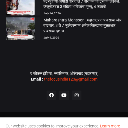
पंढरपूरच्या आषाढी वारीतील 7 वारकऱ्यांना ट्रकने उडवले,
जेजुरीजवळ 3 महिला भाविकांचा मृत्यू, 4 जखमी
July 14, 2026
Maharashtra Monsoon : महाराष्ट्रात पावसाचा जोर
वाढणार; 3 ते 7 जुलैदरम्यान अनेक जिल्ह्यांना मुसळधार
पावसाचा इशारा
July 4, 2026
‘द फोकस इंडिया’, ज्योतिनगर, औरंगाबाद (महाराष्ट्र)
Email :
thefocusindia123@gmail.com
About Us
Contact Us
The Focus India Policy
Our website uses cookies to improve your experience.
Learn more