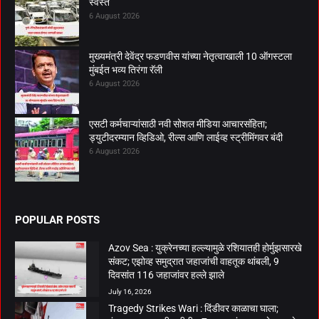
स्वस्त
6 August 2026
मुख्यमंत्री देवेंद्र फडणवीस यांच्या नेतृत्वाखाली 10 ऑगस्टला
मुंबईत भव्य तिरंगा रॅली
6 August 2026
एसटी कर्मचाऱ्यांसाठी नवी सोशल मीडिया आचारसंहिता;
ड्युटीदरम्यान व्हिडिओ, रील्स आणि लाईव्ह स्ट्रीमिंगवर बंदी
6 August 2026
POPULAR POSTS
Azov Sea : युक्रेनच्या हल्ल्यामुळे रशियातही होर्मुझसारखे
संकट; एझोव्ह समुद्रात जहाजांची वाहतूक थांबली, 9
दिवसांत 116 जहाजांवर हल्ले झाले
July 16, 2026
Tragedy Strikes Wari : दिंडीवर काळाचा घाला;