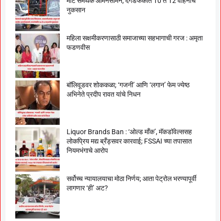
मोटे समर्थक आमनेसामने, दगडफेकीत 10 ते 12 वाहनांचे
नुकसान
महिला सक्षमीकरणासाठी समाजाच्या सहभागाची गरज : अमृता
फडणवीस
बॉलिवूडवर शोककळा; ‘गजनी’ आणि ‘लगान’ फेम ज्येष्ठ
अभिनेते प्रदीप रावत यांचे निधन
Liquor Brands Ban : ‘ओल्ड मॉंक’, मॅकडॉवेल्ससह
लोकप्रिय मद्य ब्रँड्सवर कारवाई; FSSAI च्या तपासात
नियमभंगाचे आरोप
सर्वोच्च न्यायालयाचा मोठा निर्णय; आता पेट्रोल भरण्यापूर्वी
लागणार ‘ही’ अट?