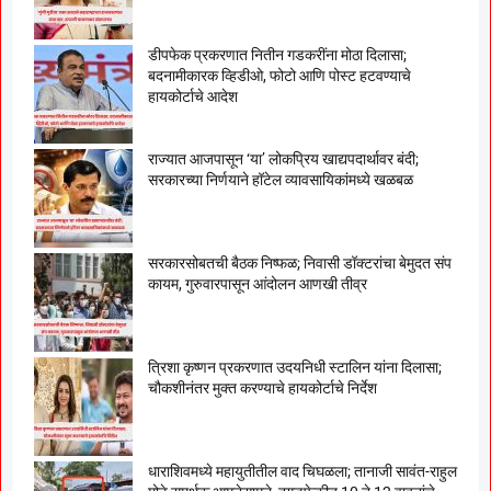
डीपफेक प्रकरणात नितीन गडकरींना मोठा दिलासा;
बदनामीकारक व्हिडीओ, फोटो आणि पोस्ट हटवण्याचे
हायकोर्टाचे आदेश
राज्यात आजपासून ‘या’ लोकप्रिय खाद्यपदार्थावर बंदी;
सरकारच्या निर्णयाने हॉटेल व्यावसायिकांमध्ये खळबळ
सरकारसोबतची बैठक निष्फळ; निवासी डॉक्टरांचा बेमुदत संप
कायम, गुरुवारपासून आंदोलन आणखी तीव्र
त्रिशा कृष्णन प्रकरणात उदयनिधी स्टालिन यांना दिलासा;
चौकशीनंतर मुक्त करण्याचे हायकोर्टाचे निर्देश
धाराशिवमध्ये महायुतीतील वाद चिघळला; तानाजी सावंत-राहुल