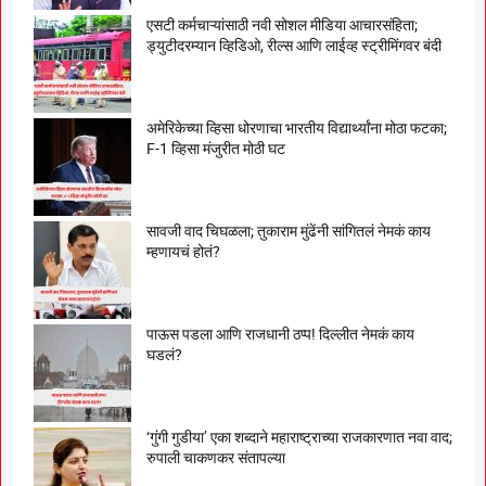
एसटी कर्मचाऱ्यांसाठी नवी सोशल मीडिया आचारसंहिता;
ड्युटीदरम्यान व्हिडिओ, रील्स आणि लाईव्ह स्ट्रीमिंगवर बंदी
अमेरिकेच्या व्हिसा धोरणाचा भारतीय विद्यार्थ्यांना मोठा फटका;
F-1 व्हिसा मंजुरीत मोठी घट
सावजी वाद चिघळला; तुकाराम मुंढेंनी सांगितलं नेमकं काय
म्हणायचं होतं?
पाऊस पडला आणि राजधानी ठप्प! दिल्लीत नेमकं काय
घडलं?
‘गुंगी गुडीया’ एका शब्दाने महाराष्ट्राच्या राजकारणात नवा वाद;
रुपाली चाकणकर संतापल्या