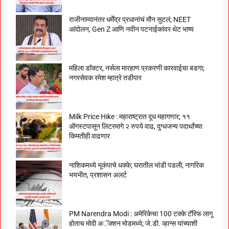
राजीनाम्यानंतर धर्मेंद्र प्रधानांचं मौन सुटलं; NEET
आंदोलन, Gen Z आणि नवीन पटनाईकांवर थेट भाष्य
महिला डॉक्टर, नर्सला मारहाण प्रकरणी कारवाईचा बडगा;
नगरसेवक रमेश म्हात्रे तडीपार
Milk Price Hike : महाराष्ट्रात दूध महागणार; ११
ऑगस्टपासून लिटरमागे २ रुपये वाढ, दुग्धजन्य पदार्थांच्या
किमतीही वाढणार
नाशिकमध्ये भूकंपाचे धक्के; घरातील भांडी पडली, नागरिक
भयभीत, प्रशासन अलर्ट
PM Narendra Modi : अमेरिकेचा 100 टक्के टॅरिफ लागू
होताच मोदी अॅक्शन मोडमध्ये; जे.डी. व्हान्स यांच्याशी