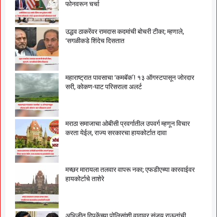
फोनवरून चर्चा
उद्धव ठाकरेंवर रामदास कदमांची बोचरी टीका; म्हणाले,
‘सगळीकडे शिंदेच दिसतात
महाराष्ट्रात पावसाचा ‘कमबॅक’! १३ ऑगस्टपासून जोरदार
सरी, कोकण-घाट परिसराला अलर्ट
मराठा समाजाचा ओबीसी प्रवर्गातील उपवर्ग म्हणून विचार
करता येईल, राज्य सरकारचा हायकोर्टात दावा
मच्छर मारायला तलवार वापरू नका; एफडीएच्या कारवाईवर
हायकोर्टाचे ताशेरे
अभिजीत दिपकेंच्या पोलिसांशी वादावर संजय राऊतांची