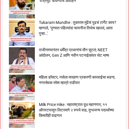
‘वज्रमूठ’ बांधण्याचे आवाहन
Tukaram Mundhe : तुकाराम मुंढेंचं पुढचं टार्गेट काय?
म्हणाले, ‘पुण्यात पहिल्यांदा चायनीज तिथेच खाल्लं, आता
पुन्हा…’
राजीनाम्यानंतर धर्मेंद्र प्रधानांचं मौन सुटलं; NEET
आंदोलन, Gen Z आणि नवीन पटनाईकांवर थेट भाष्य
महिला डॉक्टर, नर्सला मारहाण प्रकरणी कारवाईचा बडगा;
नगरसेवक रमेश म्हात्रे तडीपार
Milk Price Hike : महाराष्ट्रात दूध महागणार; ११
ऑगस्टपासून लिटरमागे २ रुपये वाढ, दुग्धजन्य पदार्थांच्या
किमतीही वाढणार