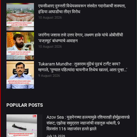
एफसीआरए दुरुस्ती विधेयकावरून संसदेत गदारोळाची शक्यता,
इंडिया आघाडीचा तीव्र विरोध
10 August 2026
जरांगेंना जशास तसे उत्तर देणार, लक्ष्मण हाके यांचे ओबीसींची
‘वज्रमूठ’ बांधण्याचे आवाहन
10 August 2026
Tukaram Mundhe : तुकाराम मुंढेंचं पुढचं टार्गेट काय?
म्हणाले, ‘पुण्यात पहिल्यांदा चायनीज तिथेच खाल्लं, आता पुन्हा…’
9 August 2026
POPULAR POSTS
Azov Sea : युक्रेनच्या हल्ल्यामुळे रशियातही होर्मुझसारखे
संकट; एझोव्ह समुद्रात जहाजांची वाहतूक थांबली, 9
दिवसांत 116 जहाजांवर हल्ले झाले
July 16, 2026