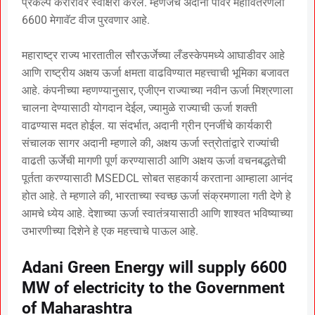
प्रकल्प करारावर स्वाक्षरी करेल. म्हणजेच अदानी पॉवर महावितरणला
6600 मेगावॅट वीज पुरवणार आहे.
महाराष्ट्र राज्य भारतातील सौरऊर्जेच्या लँडस्केपमध्ये आघाडीवर आहे
आणि राष्ट्रीय अक्षय ऊर्जा क्षमता वाढविण्यात महत्त्वाची भूमिका बजावत
आहे. कंपनीच्या म्हणण्यानुसार, एजीएन राज्याच्या नवीन ऊर्जा मिश्रणाला
चालना देण्यासाठी योगदान देईल, ज्यामुळे राज्याची ऊर्जा शक्ती
वाढण्यास मदत होईल. या संदर्भात, अदानी ग्रीन एनर्जीचे कार्यकारी
संचालक सागर अदानी म्हणाले की, अक्षय ऊर्जा स्त्रोतांद्वारे राज्यांची
वाढती ऊर्जेची मागणी पूर्ण करण्यासाठी आणि अक्षय ऊर्जा वचनबद्धतेची
पूर्तता करण्यासाठी MSEDCL सोबत सहकार्य करताना आम्हाला आनंद
होत आहे. ते म्हणाले की, भारताच्या स्वच्छ ऊर्जा संक्रमणाला गती देणे हे
आमचे ध्येय आहे. देशाच्या ऊर्जा स्वातंत्र्यासाठी आणि शाश्वत भविष्याच्या
उभारणीच्या दिशेने हे एक महत्त्वाचे पाऊल आहे.
Adani Green Energy will supply 6600
MW of electricity to the Government
of Maharashtra