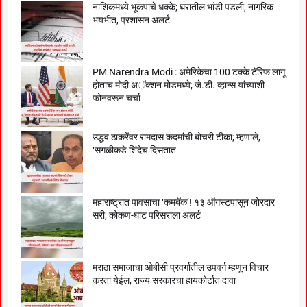
नाशिकमध्ये भूकंपाचे धक्के; घरातील भांडी पडली, नागरिक
भयभीत, प्रशासन अलर्ट
PM Narendra Modi : अमेरिकेचा 100 टक्के टॅरिफ लागू
होताच मोदी अॅक्शन मोडमध्ये; जे.डी. व्हान्स यांच्याशी
फोनवरून चर्चा
उद्धव ठाकरेंवर रामदास कदमांची बोचरी टीका; म्हणाले,
‘सगळीकडे शिंदेच दिसतात
महाराष्ट्रात पावसाचा ‘कमबॅक’! १३ ऑगस्टपासून जोरदार
सरी, कोकण-घाट परिसराला अलर्ट
मराठा समाजाचा ओबीसी प्रवर्गातील उपवर्ग म्हणून विचार
करता येईल, राज्य सरकारचा हायकोर्टात दावा