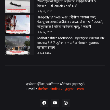
संकट; एझोव्ह समुद्रात जहाजांची वाहतूक थांबली, 9
दिवसांत 116 जहाजांवर हल्ले झाले
July 16, 2026
Tragedy Strikes Wari : दिंडीवर काळाचा घाला;
पंढरपूरच्या आषाढी वारीतील 7 वारकऱ्यांना ट्रकने उडवले,
जेजुरीजवळ 3 महिला भाविकांचा मृत्यू, 4 जखमी
July 14, 2026
Maharashtra Monsoon : महाराष्ट्रात पावसाचा जोर
वाढणार; 3 ते 7 जुलैदरम्यान अनेक जिल्ह्यांना मुसळधार
पावसाचा इशारा
July 4, 2026
‘द फोकस इंडिया’, ज्योतिनगर, औरंगाबाद (महाराष्ट्र)
Email :
thefocusindia123@gmail.com