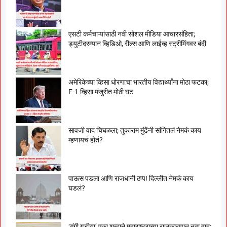
एसटी कर्मचाऱ्यांसाठी नवी सोशल मीडिया आचारसंहिता;
ड्युटीदरम्यान व्हिडिओ, रील्स आणि लाईव्ह स्ट्रीमिंगवर बंदी
अमेरिकेच्या व्हिसा धोरणाचा भारतीय विद्यार्थ्यांना मोठा फटका;
F-1 व्हिसा मंजुरीत मोठी घट
सावजी वाद चिघळला; तुकाराम मुंढेंनी सांगितलं नेमकं काय
म्हणायचं होतं?
पाऊस पडला आणि राजधानी ठप्प! दिल्लीत नेमकं काय
घडलं?
‘गुंगी गुडीया’ एका शब्दाने महाराष्ट्राच्या राजकारणात नवा वाद;