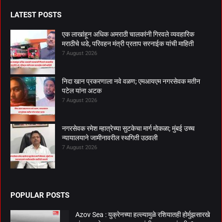
LATEST POSTS
एक लाखांहून अधिक अमराठी चालकांनी गिरवले व्यवहारिक
मराठीचे धडे, परिवहन मंत्री प्रताप सरनाईक यांची माहिती
7 August 2026
निदा खान प्रकरणाला नवे वळण; एमआयएम नगरसेवक मतीन
पटेल यांना अटक
7 August 2026
नगरसेवक रमेश म्हात्रेच्या सुटकेचा मार्ग मोकळा; मुंबई उच्च
न्यायालयाने जामीनावरील स्थगिती उठवली
7 August 2026
POPULAR POSTS
Azov Sea : युक्रेनच्या हल्ल्यामुळे रशियातही होर्मुझसारखे