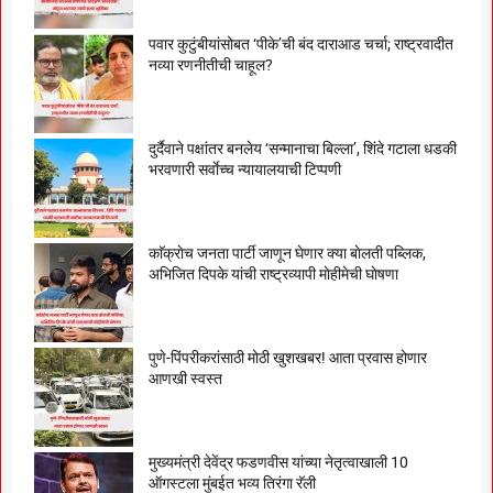
पवार कुटुंबीयांसोबत ‘पीके’ची बंद दाराआड चर्चा; राष्ट्रवादीत
नव्या रणनीतीची चाहूल?
दुर्दैवाने पक्षांतर बनलेय ‘सन्मानाचा बिल्ला’, शिंदे गटाला धडकी
भरवणारी सर्वाेच्च न्यायालयाची टिप्पणी
काॅक्राेच जनता पार्टी जाणून घेणार क्या बाेलती पब्लिक,
अभिजित दिपके यांची राष्ट्रव्यापी माेहीमेची घाेषणा
पुणे-पिंपरीकरांसाठी मोठी खुशखबर! आता प्रवास होणार
आणखी स्वस्त
मुख्यमंत्री देवेंद्र फडणवीस यांच्या नेतृत्वाखाली 10
ऑगस्टला मुंबईत भव्य तिरंगा रॅली