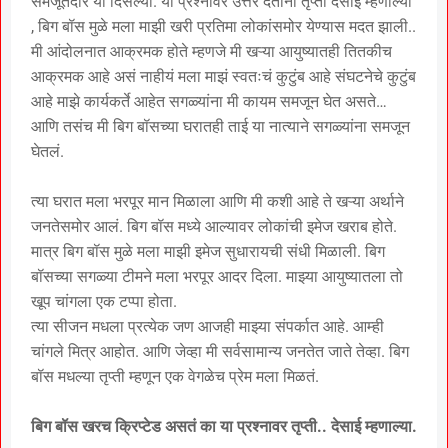
समजूतदार या दिसल्या. या प्रश्नावर उत्तर देताना तृप्ती देसाई म्हणाल्या
, बिग बॉस मुळे मला माझी खरी प्रतिमा लोकांसमोर येण्यास मदत झाली..
मी आंदोलनात आक्रमक होते म्हणजे मी खऱ्या आयुष्यातही तितकीच
आक्रमक आहे असं नाहीयं मला माझं स्वतःचं कुटुंब आहे संघटनेचे कुटुंब
आहे माझे कार्यकर्ते आहेत सगळ्यांना मी कायम समजून घेत असते…
आणि तसंच मी बिग बॉसच्या घरातही ताई या नात्याने सगळ्यांना समजून
घेतलं.
त्या घरात मला भरपूर मान मिळाला आणि मी कशी आहे ते खऱ्या अर्थाने
जनतेसमोर आलं. बिग बॉस मध्ये आल्यावर लोकांची इमेज खराब होते.
मात्र बिग बॉस मुळे मला माझी इमेज सुधारायची संधी मिळाली. बिग
बॉसच्या सगळ्या टीमने मला भरपूर आदर दिला. माझ्या आयुष्यातला तो
खूप चांगला एक टप्पा होता.
त्या सीजन मधला प्रत्येक जण आजही माझ्या संपर्कात आहे. आम्ही
चांगले मित्र आहोत. आणि जेव्हा मी सर्वसामान्य जनतेत जाते तेव्हा. बिग
बॉस मधल्या तृप्ती म्हणून एक वेगळेच प्रेम मला मिळतं.
बिग बॉस खरच क्रिप्टेड असतं का या प्रश्नावर तृप्ती.. देसाई म्हणाल्या.