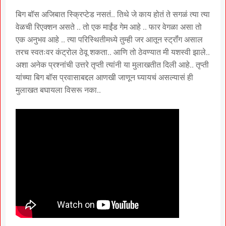
बिग बॉस अजिबात स्क्रिप्टेड नसतं.. तिथे जे काय होतं ते सगळं त्या त्या
वेळची रिएक्शन असते .. तो एक माईंड गेम आहे .. फार वेगळा असा तो
एक अनुभव आहे .. त्या परिस्थितीमध्ये तुम्ही जर आतून स्ट्रॉंग असाल
तरच स्वतःवर कंट्रोल ठेवू शकता.. आणि तो ठेवण्यात मी यशस्वी झाले..
अशा अनेक प्रश्नांची उत्तरे तृप्ती त्यांनी या मुलाखतीत दिली आहे.. तृप्ती
यांच्या बिग बॉस प्रवासाबद्दल आणखी जाणून घ्यायचं असल्यासं ही
मुलाखत बघायला विसरू नका..