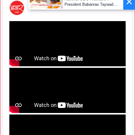
×
President Babanrao Taywade
Claims Only 27 Kunbi
Certificates Issued in
Marathwada After September 2
GR; Alarming News for Mano