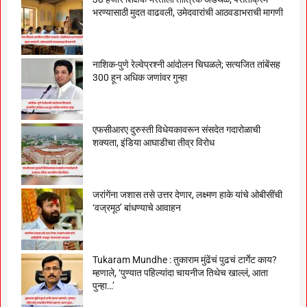
भरण्यासाठी मुदत वाढवली, उमेदवारांची आठवडाभराची मागणी
नाशिक-पुणे रेल्वेप्रश्नी आंदोलन चिघळले; सत्यजित तांबेंसह
300 हून अधिक जणांवर गुन्हा
एफसीआरए दुरुस्ती विधेयकावरून संसदेत गदारोळाची
शक्यता, इंडिया आघाडीचा तीव्र विरोध
जरांगेंना जशास तसे उत्तर देणार, लक्ष्मण हाके यांचे ओबीसींची
‘वज्रमूठ’ बांधण्याचे आवाहन
Tukaram Mundhe : तुकाराम मुंढेंचं पुढचं टार्गेट काय?
म्हणाले, ‘पुण्यात पहिल्यांदा चायनीज तिथेच खाल्लं, आता
पुन्हा…’