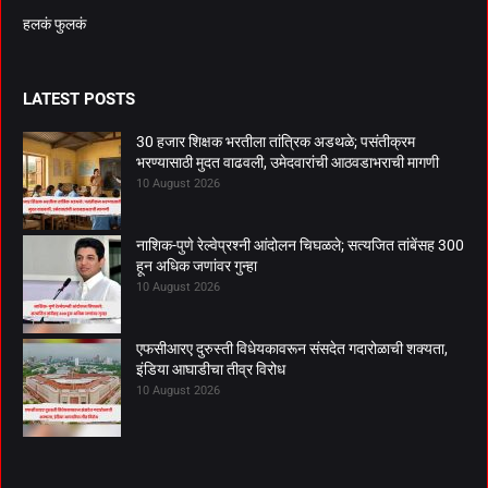
हलकं फुलकं
LATEST POSTS
30 हजार शिक्षक भरतीला तांत्रिक अडथळे; पसंतीक्रम
भरण्यासाठी मुदत वाढवली, उमेदवारांची आठवडाभराची मागणी
10 August 2026
नाशिक-पुणे रेल्वेप्रश्नी आंदोलन चिघळले; सत्यजित तांबेंसह 300
हून अधिक जणांवर गुन्हा
10 August 2026
एफसीआरए दुरुस्ती विधेयकावरून संसदेत गदारोळाची शक्यता,
इंडिया आघाडीचा तीव्र विरोध
10 August 2026