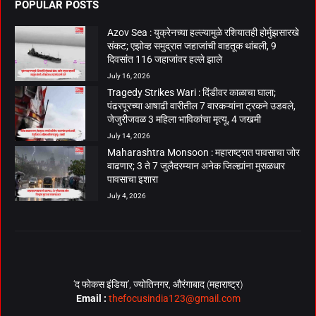
POPULAR POSTS
Azov Sea : युक्रेनच्या हल्ल्यामुळे रशियातही होर्मुझसारखे
संकट; एझोव्ह समुद्रात जहाजांची वाहतूक थांबली, 9
दिवसांत 116 जहाजांवर हल्ले झाले
July 16, 2026
Tragedy Strikes Wari : दिंडीवर काळाचा घाला;
पंढरपूरच्या आषाढी वारीतील 7 वारकऱ्यांना ट्रकने उडवले,
जेजुरीजवळ 3 महिला भाविकांचा मृत्यू, 4 जखमी
July 14, 2026
Maharashtra Monsoon : महाराष्ट्रात पावसाचा जोर
वाढणार; 3 ते 7 जुलैदरम्यान अनेक जिल्ह्यांना मुसळधार
पावसाचा इशारा
July 4, 2026
‘द फोकस इंडिया’, ज्योतिनगर, औरंगाबाद (महाराष्ट्र)
Email :
thefocusindia123@gmail.com