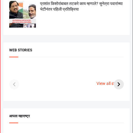
प्रशांत किशोरांबाबत तटकरे काय म्हणाले? सुनेत्रा पवारांच्या
भेटीनंतर पहिली प्रतिक्रिया
WEB STORIES
दगडी चाल फेम अभिनेत्री
श्रीमंत दगडूशेठ गणपती
ब
पूजा सावंत ने गुपचूप
2023
स
View all stories
उरकला साखरपुडा.
म
आपला महाराष्ट्र