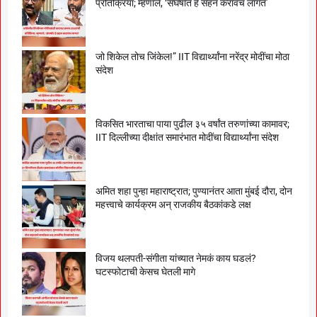
प्रतिक्रिया; म्हणाले, ‘संघर्षात हे सहन करावंच लागतं’
जो शिकेल तोच जिंकेल!” IIT विद्यार्थ्यांना नरेंद्र मोदींचा मोठा
संदेश
विकसित भारताचा पाया पुढील ३५ वर्षांत तरुणांच्या कामावर;
IIT दिल्लीच्या दीक्षांत समारंभात मोदींचा विद्यार्थ्यांना संदेश
अमित शहा पुन्हा महाराष्ट्रात; पुण्यानंतर आता मुंबई दौरा, दोन
महत्त्वाचे कार्यक्रम अन् राजकीय बैठकांकडे लक्ष
विजय थलपती-संगीता यांच्यात नेमकं काय घडलं?
घटस्फोटाची केसच घेतली मागे