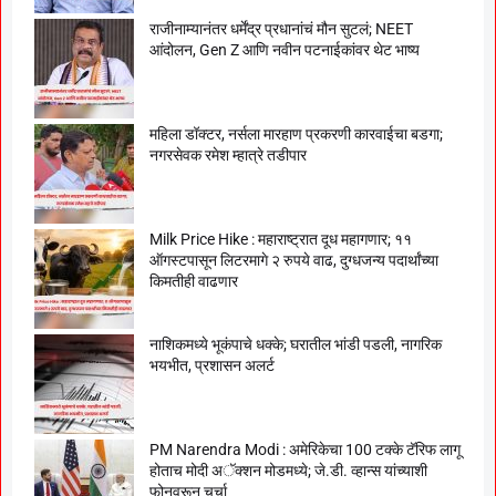
राजीनाम्यानंतर धर्मेंद्र प्रधानांचं मौन सुटलं; NEET
आंदोलन, Gen Z आणि नवीन पटनाईकांवर थेट भाष्य
महिला डॉक्टर, नर्सला मारहाण प्रकरणी कारवाईचा बडगा;
नगरसेवक रमेश म्हात्रे तडीपार
Milk Price Hike : महाराष्ट्रात दूध महागणार; ११
ऑगस्टपासून लिटरमागे २ रुपये वाढ, दुग्धजन्य पदार्थांच्या
किमतीही वाढणार
नाशिकमध्ये भूकंपाचे धक्के; घरातील भांडी पडली, नागरिक
भयभीत, प्रशासन अलर्ट
PM Narendra Modi : अमेरिकेचा 100 टक्के टॅरिफ लागू
होताच मोदी अॅक्शन मोडमध्ये; जे.डी. व्हान्स यांच्याशी
फोनवरून चर्चा