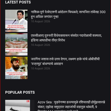
LATEST POSTS
नाशिक-पुणे रेल्वेप्रश्नी आंदोलन चिघळले; सत्यजित तांबेंसह 300
हून अधिक जणांवर गुन्हा
10 August 2026
एफसीआरए दुरुस्ती विधेयकावरून संसदेत गदारोळाची शक्यता,
इंडिया आघाडीचा तीव्र विरोध
10 August 2026
जरांगेंना जशास तसे उत्तर देणार, लक्ष्मण हाके यांचे ओबीसींची
‘वज्रमूठ’ बांधण्याचे आवाहन
10 August 2026
POPULAR POSTS
Azov Sea : युक्रेनच्या हल्ल्यामुळे रशियातही होर्मुझसारखे
संकट; एझोव्ह समुद्रात जहाजांची वाहतूक थांबली, 9