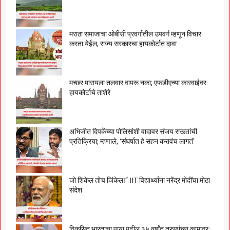
मराठा समाजाचा ओबीसी प्रवर्गातील उपवर्ग म्हणून विचार
करता येईल, राज्य सरकारचा हायकोर्टात दावा
मच्छर मारायला तलवार वापरू नका; एफडीएच्या कारवाईवर
हायकोर्टाचे ताशेरे
अभिजीत दिपकेंच्या पोलिसांशी वादावर संजय राऊतांची
प्रतिक्रिया; म्हणाले, ‘संघर्षात हे सहन करावंच लागतं’
जो शिकेल तोच जिंकेल!” IIT विद्यार्थ्यांना नरेंद्र मोदींचा मोठा
संदेश
विकसित भारताचा पाया पुढील ३५ वर्षांत तरुणांच्या कामावर;