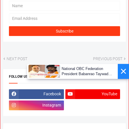
NEXT POST
PREVIOUS POST
×
National OBC Federation
President Babanrao Taywade
FOLLOW US
Claims Only 27 Kunbi
Certificates Issued in
Marathwada After September 2
Facebook
YouTube
GR; Alarming News for Mano
Instagram