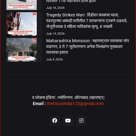
दिवसांत 116 जहाजांवर हल्ले झाले
July 16, 2026
Tragedy Strikes Wari : दिंडीवर काळाचा घाला;
पंढरपूरच्या आषाढी वारीतील 7 वारकऱ्यांना ट्रकने उडवले,
जेजुरीजवळ 3 महिला भाविकांचा मृत्यू, 4 जखमी
July 14, 2026
Maharashtra Monsoon : महाराष्ट्रात पावसाचा जोर
वाढणार; 3 ते 7 जुलैदरम्यान अनेक जिल्ह्यांना मुसळधार
पावसाचा इशारा
July 4, 2026
‘द फोकस इंडिया’, ज्योतिनगर, औरंगाबाद (महाराष्ट्र)
Email :
thefocusindia123@gmail.com