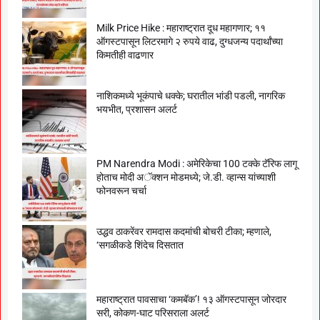
Milk Price Hike : महाराष्ट्रात दूध महागणार; ११
ऑगस्टपासून लिटरमागे २ रुपये वाढ, दुग्धजन्य पदार्थांच्या
किमतीही वाढणार
नाशिकमध्ये भूकंपाचे धक्के; घरातील भांडी पडली, नागरिक
भयभीत, प्रशासन अलर्ट
PM Narendra Modi : अमेरिकेचा 100 टक्के टॅरिफ लागू
होताच मोदी अॅक्शन मोडमध्ये; जे.डी. व्हान्स यांच्याशी
फोनवरून चर्चा
उद्धव ठाकरेंवर रामदास कदमांची बोचरी टीका; म्हणाले,
‘सगळीकडे शिंदेच दिसतात
महाराष्ट्रात पावसाचा ‘कमबॅक’! १३ ऑगस्टपासून जोरदार
सरी, कोकण-घाट परिसराला अलर्ट