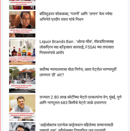
बॉलिवूडवर शोककळा; ‘गजनी’ आणि ‘लगान’ फेम ज्येष्ठ
अभिनेते प्रदीप रावत यांचे निधन
Liquor Brands Ban : ‘ओल्ड मॉंक’, मॅकडॉवेल्ससह
लोकप्रिय मद्य ब्रँड्सवर कारवाई; FSSAI च्या तपासात
नियमभंगाचे आरोप
सर्वोच्च न्यायालयाचा मोठा निर्णय; आता पेट्रोल भरण्यापूर्वी
लागणार ‘ही’ अट?
राज्यात 2.80 लाख कोटींच्या मेट्रो प्रकल्पांना वेग; मुंबई, पुणे
आणि नागपुरात 683 किमीचे मेट्रो जाळे उभारणार
‘आईसोबतच प्रत्येक कर्तृत्ववान महिलेच्या सन्मानासाठी
ठामपणे उभा’; काँग्रेसच्या टिप्पणीवर जय पवारांची