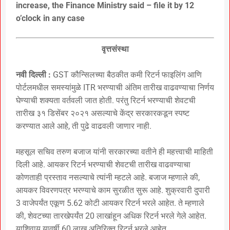
increase, the Finance Ministry said – file it by 12
o’clock in any case
वृत्तसंस्था
नवी दिल्ली :
GST कौन्सिलच्या बैठकीत कमी रिटर्न फाइलिंग आणि
पोर्टलमधील समस्यांमुळे ITR भरण्याची अंतिम तारीख वाढवण्याचा निर्णय
घेण्याची शक्यता वर्तवली जात होती. परंतु रिटर्न भरण्याची शेवटची
तारीख ३१ डिसेंबर २०२१ असल्याचे केंद्र सरकारकडून स्पष्ट
करण्यात आले आहे, ती पुढे वाढवली जाणार नाही.
महसूल सचिव तरुण बजाज यांनी सरकारच्या वतीने ही महत्त्वाची माहिती
दिली आहे. आयकर रिटर्न भरण्याची शेवटची तारीख वाढवण्याचा
कोणताही प्रस्ताव नसल्याचे त्यांनी म्हटले आहे. बजाज म्हणाले की,
आयकर विवरणपत्र भरण्याचे काम सुरळीत सुरू आहे. शुक्रवारी दुपारी
3 वाजेपर्यंत एकूण 5.62 कोटी आयकर रिटर्न भरले आहेत. ते म्हणाले
की, शेवटच्या तारखेपर्यंत 20 लाखांहून अधिक रिटर्न भरले गेले आहेत.
याशिवाय यावर्षी 60 लाख अतिरिक्त रिटर्न भरले आहेत.