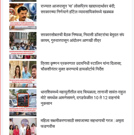
राज्यात आजपासून ‘या’ लोकप्रिय खाद्यपदार्थावर बंदी;
सरकारच्या निर्णयाने हॉटेल व्यावसायिकांमध्ये खळबळ
सरकारसोबतची बैठक निष्फळ; निवासी डॉक्टरांचा बेमुदत संप
कायम, गुरुवारपासून आंदोलन आणखी तीव्र
त्रिशा कृष्णन प्रकरणात उदयनिधी स्टालिन यांना दिलासा;
चौकशीनंतर मुक्त करण्याचे हायकोर्टाचे निर्देश
धाराशिवमध्ये महायुतीतील वाद चिघळला; तानाजी सावंत-राहुल
मोटे समर्थक आमनेसामने, दगडफेकीत 10 ते 12 वाहनांचे
नुकसान
महिला सक्षमीकरणासाठी समाजाच्या सहभागाची गरज : अमृता
फडणवीस