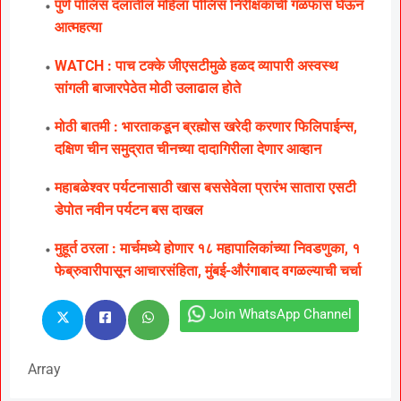
पुणे पोलिस दलातील महिला पोलिस निरीक्षकाची गळफास घेऊन
आत्महत्या
WATCH : पाच टक्के जीएसटीमुळे हळद व्यापारी अस्वस्थ
सांगली बाजारपेठेत मोठी उलाढाल होते
मोठी बातमी : भारताकडून ब्रह्मोस खरेदी करणार फिलिपाईन्स,
दक्षिण चीन समुद्रात चीनच्या दादागिरीला देणार आव्हान
महाबळेश्वर पर्यटनासाठी खास बससेवेला प्रारंभ सातारा एसटी
डेपोत नवीन पर्यटन बस दाखल
मुहूर्त ठरला : मार्चमध्ये होणार १८ महापालिकांच्या निवडणुका, १
फेब्रुवारीपासून आचारसंहिता, मुंबई-औरंगाबाद वगळल्याची चर्चा
Join WhatsApp Channel
Array