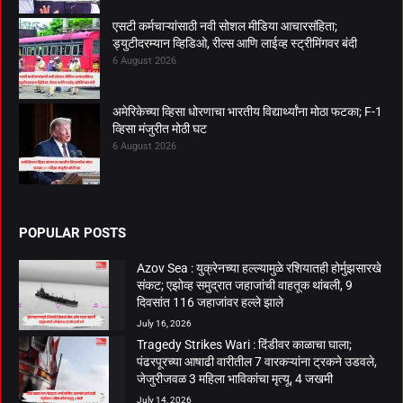
एसटी कर्मचाऱ्यांसाठी नवी सोशल मीडिया आचारसंहिता;
ड्युटीदरम्यान व्हिडिओ, रील्स आणि लाईव्ह स्ट्रीमिंगवर बंदी
6 August 2026
अमेरिकेच्या व्हिसा धोरणाचा भारतीय विद्यार्थ्यांना मोठा फटका; F-1
व्हिसा मंजुरीत मोठी घट
6 August 2026
POPULAR POSTS
Azov Sea : युक्रेनच्या हल्ल्यामुळे रशियातही होर्मुझसारखे
संकट; एझोव्ह समुद्रात जहाजांची वाहतूक थांबली, 9
दिवसांत 116 जहाजांवर हल्ले झाले
July 16, 2026
Tragedy Strikes Wari : दिंडीवर काळाचा घाला;
पंढरपूरच्या आषाढी वारीतील 7 वारकऱ्यांना ट्रकने उडवले,
जेजुरीजवळ 3 महिला भाविकांचा मृत्यू, 4 जखमी
July 14, 2026