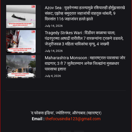
Azov Sea : युक्रेनच्या हल्ल्यामुळे रशियातही होर्मुझसारखे
संकट; एझोव्ह समुद्रात जहाजांची वाहतूक थांबली, 9
दिवसांत 116 जहाजांवर हल्ले झाले
July 16, 2026
Tragedy Strikes Wari : दिंडीवर काळाचा घाला;
पंढरपूरच्या आषाढी वारीतील 7 वारकऱ्यांना ट्रकने उडवले,
जेजुरीजवळ 3 महिला भाविकांचा मृत्यू, 4 जखमी
July 14, 2026
Maharashtra Monsoon : महाराष्ट्रात पावसाचा जोर
वाढणार; 3 ते 7 जुलैदरम्यान अनेक जिल्ह्यांना मुसळधार
पावसाचा इशारा
July 4, 2026
‘द फोकस इंडिया’, ज्योतिनगर, औरंगाबाद (महाराष्ट्र)
Email :
thefocusindia123@gmail.com