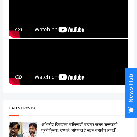
News Hub
LATEST POSTS
अभिजीत दिपकेंच्या पोलिसांशी वादावर संजय राऊतांची
प्रतिक्रिया; म्हणाले, ‘संघर्षात हे सहन करावंच लागतं’