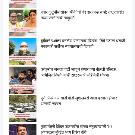
पवार कुटुंबीयांसोबत ‘पीके’ची बंद दाराआड चर्चा; राष्ट्रवादीत
नव्या रणनीतीची चाहूल?
दुर्दैवाने पक्षांतर बनलेय ‘सन्मानाचा बिल्ला’, शिंदे गटाला धडकी
भरवणारी सर्वाेच्च न्यायालयाची टिप्पणी
काॅक्राेच जनता पार्टी जाणून घेणार क्या बाेलती पब्लिक,
अभिजित दिपके यांची राष्ट्रव्यापी माेहीमेची घाेषणा
पुणे-पिंपरीकरांसाठी मोठी खुशखबर! आता प्रवास होणार
आणखी स्वस्त
मुख्यमंत्री देवेंद्र फडणवीस यांच्या नेतृत्वाखाली 10
ऑगस्टला मुंबईत भव्य तिरंगा रॅली