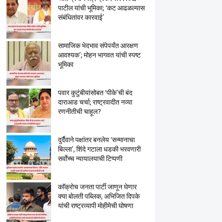
पाटील यांची भूमिका; ‘कट आढळल्यास
संबंधितांवर कारवाई’
सामाजिक भेदभाव संपेपर्यंत आरक्षण
आवश्यक’; मोहन भागवत यांची स्पष्ट
भूमिका
पवार कुटुंबीयांसोबत ‘पीके’ची बंद
दाराआड चर्चा; राष्ट्रवादीत नव्या
रणनीतीची चाहूल?
दुर्दैवाने पक्षांतर बनलेय ‘सन्मानाचा
बिल्ला’, शिंदे गटाला धडकी भरवणारी
सर्वाेच्च न्यायालयाची टिप्पणी
काॅक्राेच जनता पार्टी जाणून घेणार
क्या बाेलती पब्लिक, अभिजित दिपके
यांची राष्ट्रव्यापी माेहीमेची घाेषणा