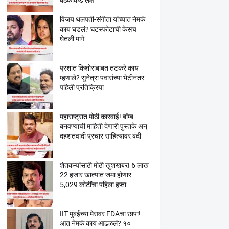
बैठकांकडे लक्ष
विजय थलपती-संगीता यांच्यात नेमकं
काय घडलं? घटस्फोटाची केसच
घेतली मागे
प्रशांत किशोरांबाबत तटकरे काय
म्हणाले? सुनेत्रा पवारांच्या भेटीनंतर
पहिली प्रतिक्रिया
महाराष्ट्रात मोठी कारवाई! बॉम्ब
बनवण्याची माहिती देणारी पुस्तके अन्
दहशतवादी प्रचार साहित्यावर बंदी
शेतकऱ्यांसाठी मोठी खुशखबर! 6 लाख
22 हजार खात्यांत जमा होणार
5,029 कोटींचा पहिला हप्ता
IIT मुंबईच्या मेसवर FDAचा छापा!
आत नेमकं काय आढळलं? १०