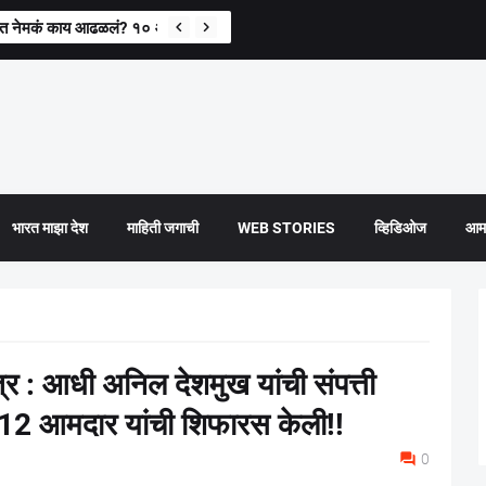
 आत नेमकं काय आढळलं? १० आस्थापनांवर धाडी
भारत माझा देश
माहिती जगाची
WEB STORIES
व्हिडिओज
आमच
त्र : आधी अनिल देशमुख यांची संपत्ती
 12 आमदार यांची शिफारस केली!!
0