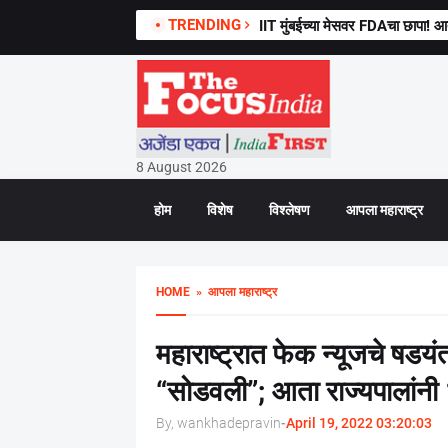
TRENDING
IIT मुंबईच्या मेसवर FDAचा छापा!
8 August 2026
होम
विशेष
विश्लेषण
आपला महाराष्ट्र
HOME
» आपला महाराष्ट्र
महाराष्ट्रात फेक न्यूजचे षडयं
“सोडवली”; आता राज्यपालांनी
By, wankhadepravin
-
April 19, 2022 03:20:03