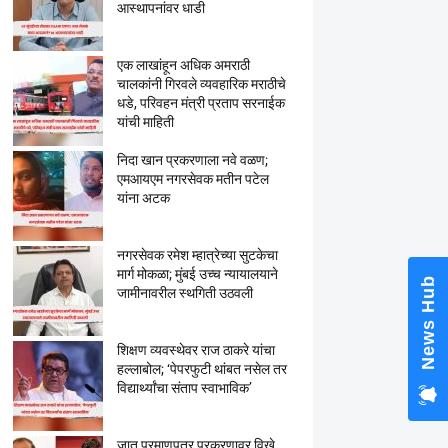
आस्थापनांवर धाडी
एक लाखांहून अधिक अमराठी
चालकांनी गिरवले व्यवहारिक मराठीचे
धडे, परिवहन मंत्री प्रताप सरनाईक
यांची माहिती
निदा खान प्रकरणाला नवे वळण;
एमआयएम नगरसेवक मतीन पटेल
यांना अटक
नगरसेवक रमेश म्हात्रेच्या सुटकेचा
मार्ग मोकळा; मुंबई उच्च न्यायालयाने
News Hub
जामीनावरील स्थगिती उठवली
शिक्षण व्यवस्थेवर राज ठाकरे यांचा
हल्लाबोल; ‘पेपरफुटी थांबत नसेल तर
विद्यार्थ्यांचा संताप स्वाभाविक’
जात प्रमाणपत्र प्रकरणावर विखे