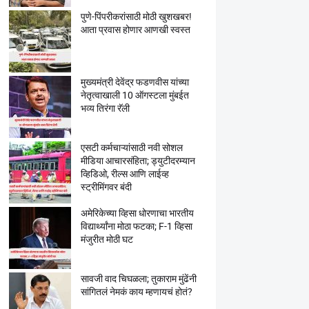
पुणे-पिंपरीकरांसाठी मोठी खुशखबर!
आता प्रवास होणार आणखी स्वस्त
मुख्यमंत्री देवेंद्र फडणवीस यांच्या
नेतृत्वाखाली 10 ऑगस्टला मुंबईत
भव्य तिरंगा रॅली
एसटी कर्मचाऱ्यांसाठी नवी सोशल
मीडिया आचारसंहिता; ड्युटीदरम्यान
व्हिडिओ, रील्स आणि लाईव्ह
स्ट्रीमिंगवर बंदी
अमेरिकेच्या व्हिसा धोरणाचा भारतीय
विद्यार्थ्यांना मोठा फटका; F-1 व्हिसा
मंजुरीत मोठी घट
सावजी वाद चिघळला; तुकाराम मुंढेंनी
सांगितलं नेमकं काय म्हणायचं होतं?