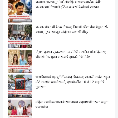
राज्यात आजपासून ‘या’ लोकप्रिय खाद्यपदार्थावर बंदी;
सरकारच्या निर्णयाने हॉटेल व्यावसायिकांमध्ये खळबळ
सरकारसोबतची बैठक निष्फळ; निवासी डॉक्टरांचा बेमुदत संप
कायम, गुरुवारपासून आंदोलन आणखी तीव्र
त्रिशा कृष्णन प्रकरणात उदयनिधी स्टालिन यांना दिलासा;
चौकशीनंतर मुक्त करण्याचे हायकोर्टाचे निर्देश
धाराशिवमध्ये महायुतीतील वाद चिघळला; तानाजी सावंत-राहुल
मोटे समर्थक आमनेसामने, दगडफेकीत 10 ते 12 वाहनांचे
नुकसान
महिला सक्षमीकरणासाठी समाजाच्या सहभागाची गरज : अमृता
फडणवीस