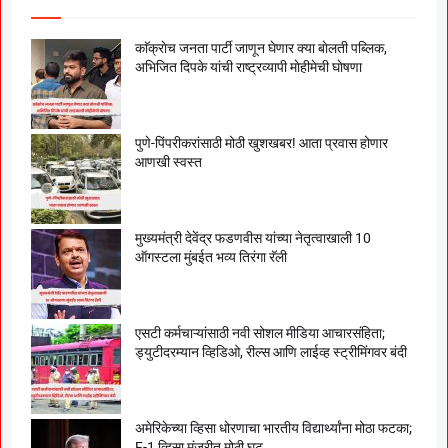
काॅक्राेच जनता पार्टी जाणून घेणार क्या बाेलती पब्लिक,
अभिजित दिपके यांची राष्ट्रव्यापी माेहीमेची घाेषणा
पुणे-पिंपरीकरांसाठी मोठी खुशखबर! आता प्रवास होणार
आणखी स्वस्त
मुख्यमंत्री देवेंद्र फडणवीस यांच्या नेतृत्वाखाली 10
ऑगस्टला मुंबईत भव्य तिरंगा रॅली
एसटी कर्मचाऱ्यांसाठी नवी सोशल मीडिया आचारसंहिता;
ड्युटीदरम्यान व्हिडिओ, रील्स आणि लाईव्ह स्ट्रीमिंगवर बंदी
अमेरिकेच्या व्हिसा धोरणाचा भारतीय विद्यार्थ्यांना मोठा फटका;
F-1 व्हिसा मंजुरीत मोठी घट