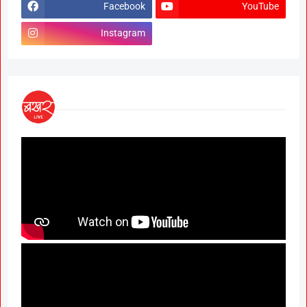
Facebook
YouTube
Instagram
National OBC Federatio
President Babanrao Ta
Claims Only 27 Kunbi
Certificates Issued in
Marathwada After Septe
GR; Alarming News for