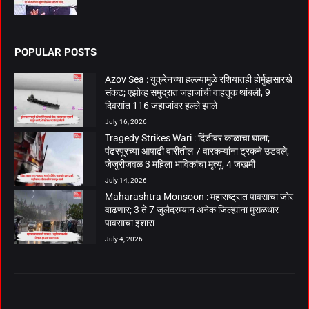
POPULAR POSTS
Azov Sea : युक्रेनच्या हल्ल्यामुळे रशियातही होर्मुझसारखे
संकट; एझोव्ह समुद्रात जहाजांची वाहतूक थांबली, 9
दिवसांत 116 जहाजांवर हल्ले झाले
July 16, 2026
Tragedy Strikes Wari : दिंडीवर काळाचा घाला;
पंढरपूरच्या आषाढी वारीतील 7 वारकऱ्यांना ट्रकने उडवले,
जेजुरीजवळ 3 महिला भाविकांचा मृत्यू, 4 जखमी
July 14, 2026
Maharashtra Monsoon : महाराष्ट्रात पावसाचा जोर
वाढणार; 3 ते 7 जुलैदरम्यान अनेक जिल्ह्यांना मुसळधार
पावसाचा इशारा
July 4, 2026