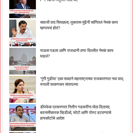
सावजी वाद चिघळला; तुकाराम मुंढेंनी सांगितलं नेमकं काय
म्हणायचं होतं?
पाऊस पडला आणि राजधानी ठप्प! दिल्लीत नेमकं काय
घडलं?
‘गुंगी गुडीया’ एका शब्दाने महाराष्ट्राच्या राजकारणात नवा वाद;
रुपाली चाकणकर संतापल्या
डीपफेक प्रकरणात नितीन गडकरींना मोठा दिलासा;
बदनामीकारक व्हिडीओ, फोटो आणि पोस्ट हटवण्याचे
हायकोर्टाचे आदेश