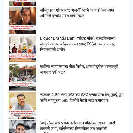
बॉलिवूडवर शोककळा; ‘गजनी’ आणि ‘लगान’ फेम ज्येष्ठ
अभिनेते प्रदीप रावत यांचे निधन
Liquor Brands Ban : ‘ओल्ड मॉंक’, मॅकडॉवेल्ससह
लोकप्रिय मद्य ब्रँड्सवर कारवाई; FSSAI च्या तपासात
नियमभंगाचे आरोप
सर्वोच्च न्यायालयाचा मोठा निर्णय; आता पेट्रोल भरण्यापूर्वी
लागणार ‘ही’ अट?
राज्यात 2.80 लाख कोटींच्या मेट्रो प्रकल्पांना वेग; मुंबई, पुणे
आणि नागपुरात 683 किमीचे मेट्रो जाळे उभारणार
‘आईसोबतच प्रत्येक कर्तृत्ववान महिलेच्या सन्मानासाठी
ठामपणे उभा’; काँग्रेसच्या टिप्पणीवर जय पवारांची