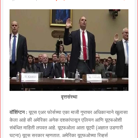
वृत्तसंस्था
वॉशिंग्टन :
यूएस एअर फोर्सच्या एका माजी गुप्तचर अधिकाऱ्याने खुलासा
केला आहे की अमेरिका अनेक दशकांपासून एलियन आणि यूएफओशी
संबंधित माहिती लपवत आहे. यूएफओला आता यूएपी (अज्ञात उडणारी
घटना) यूएस सरकार म्हणतात. अमेरिका यूएफओच्या रिव्हर्स