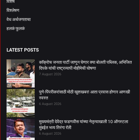
विशेष
विश्लेषण
वेध अर्थजगताचा
हलकं फुलकं
LATEST POSTS
काॅक्राेच जनता पार्टी जाणून घेणार क्या बाेलती पब्लिक, अभिजित
दिपके यांची राष्ट्रव्यापी माेहीमेची घाेषणा
7 August 2026
पुणे-पिंपरीकरांसाठी मोठी खुशखबर! आता प्रवास होणार आणखी
स्वस्त
6 August 2026
मुख्यमंत्री देवेंद्र फडणवीस यांच्या नेतृत्वाखाली 10 ऑगस्टला
मुंबईत भव्य तिरंगा रॅली
6 August 2026