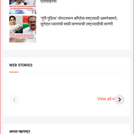
प्रतिक्रिया
‘गुंगी गुडिया’ पोस्टवरून काँग्रेस-राष्ट्रवादी आमनेसामने;
सुनेत्रा पवारांची माफी मागण्याची राष्ट्रवादीची मागणी
WEB STORIES
दगडी चाल फेम अभिनेत्री
श्रीमंत दगडूशेठ गणपती
ब
पूजा सावंत ने गुपचूप
2023
स
View all stories
उरकला साखरपुडा.
म
आपला महाराष्ट्र