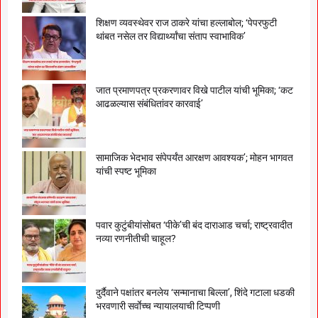
शिक्षण व्यवस्थेवर राज ठाकरे यांचा हल्लाबोल; ‘पेपरफुटी
थांबत नसेल तर विद्यार्थ्यांचा संताप स्वाभाविक’
जात प्रमाणपत्र प्रकरणावर विखे पाटील यांची भूमिका; ‘कट
आढळल्यास संबंधितांवर कारवाई’
सामाजिक भेदभाव संपेपर्यंत आरक्षण आवश्यक’; मोहन भागवत
यांची स्पष्ट भूमिका
पवार कुटुंबीयांसोबत ‘पीके’ची बंद दाराआड चर्चा; राष्ट्रवादीत
नव्या रणनीतीची चाहूल?
दुर्दैवाने पक्षांतर बनलेय ‘सन्मानाचा बिल्ला’, शिंदे गटाला धडकी
भरवणारी सर्वाेच्च न्यायालयाची टिप्पणी