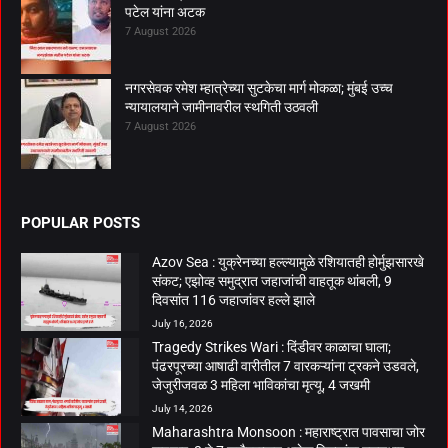
पटेल यांना अटक
7 August 2026
नगरसेवक रमेश म्हात्रेच्या सुटकेचा मार्ग मोकळा; मुंबई उच्च
न्यायालयाने जामीनावरील स्थगिती उठवली
7 August 2026
POPULAR POSTS
Azov Sea : युक्रेनच्या हल्ल्यामुळे रशियातही होर्मुझसारखे
संकट; एझोव्ह समुद्रात जहाजांची वाहतूक थांबली, 9
दिवसांत 116 जहाजांवर हल्ले झाले
July 16, 2026
Tragedy Strikes Wari : दिंडीवर काळाचा घाला;
पंढरपूरच्या आषाढी वारीतील 7 वारकऱ्यांना ट्रकने उडवले,
जेजुरीजवळ 3 महिला भाविकांचा मृत्यू, 4 जखमी
July 14, 2026
Maharashtra Monsoon : महाराष्ट्रात पावसाचा जोर