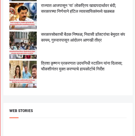
राज्यात आजपासून ‘या’ लोकप्रिय खाद्यपदार्थावर बंदी;
सरकारच्या निर्णयाने हॉटेल व्यावसायिकांमध्ये खळबळ
सरकारसोबतची बैठक निष्फळ; निवासी डॉक्टरांचा बेमुदत संप
कायम, गुरुवारपासून आंदोलन आणखी तीव्र
त्रिशा कृष्णन प्रकरणात उदयनिधी स्टालिन यांना दिलासा;
चौकशीनंतर मुक्त करण्याचे हायकोर्टाचे निर्देश
WEB STORIES
दगडी चाल फेम अभिनेत्री
श्रीमंत दगडूशेठ गणपती
ब