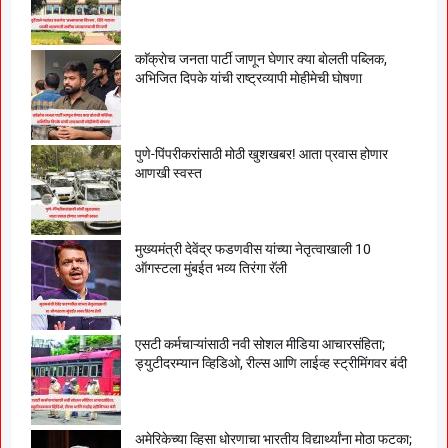
काॅक्राेच जनता पार्टी जाणून घेणार क्या बाेलती पब्लिक,
अभिजित दिपके यांची राष्ट्रव्यापी माेहीमेची घाेषणा
पुणे-पिंपरीकरांसाठी मोठी खुशखबर! आता प्रवास होणार
आणखी स्वस्त
मुख्यमंत्री देवेंद्र फडणवीस यांच्या नेतृत्वाखाली 10
ऑगस्टला मुंबईत भव्य तिरंगा रॅली
एसटी कर्मचाऱ्यांसाठी नवी सोशल मीडिया आचारसंहिता;
ड्युटीदरम्यान व्हिडिओ, रील्स आणि लाईव्ह स्ट्रीमिंगवर बंदी
अमेरिकेच्या व्हिसा धोरणाचा भारतीय विद्यार्थ्यांना मोठा फटका;