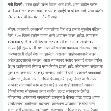
नवी दिल्ली :
बस्स झाले, शंभर दिवस भरत आले. आता शाहीन बागेत
धरणे आंदोलन करणाऱ्यांवर कठोर कारवाईचीच ही वेळ आहे, असा कठोर
निर्णय घेण्याची वेळ येऊन ठेपली आहे.
सीएए, एनआरपी, एनआरसी कायद्यांच्या विरोधात हजारो मुस्लीम महिला
गेली १०० दिवस शाहीन बागेत धरणे आंदोलन करत आहेत. त्यावरून
बरेच वाद झाले. दंगली पेटल्या. नंतर दंगली शमल्या. दंगलखोरांवर
कारवाईही सुरू झाली. पण आता कोरोनाच्या महाकाय संकटाचा सामना
करण्यासाठी संपूर्ण देश एक झालेला असताना शाहीनबागवाले मात्र
अडेलतट्टूसारखे बसलेत. आता त्यांच्यावर कठोर कारवाई करून त्यांना
तेथून हटविण्याची नितांत गरज निर्माण झाली आहे. कोरोनाच्या संकटाचा
मुकाबला करण्यासाठी केंद्र सरकार आणि दिल्ली सरकाराने जमावबंदी
आदेश लागू केला. संसर्ग अधिक फैलावू नये म्हणून केंद्र आणि राज्य
सरकारे समन्वयाने काम करीत आहेत. पण शाहीनबागवाले आपला
हेकेखोरपणा सोडायला तयार नाहीत. उलट सरकारवर तेथील
महिलांच्या आरोग्याची जबाबदारी ढकलून ते मोकळे होऊ पाहात आहेत.
आंदोलनाचा शाहीनबाग वाल्यांचा घटनादत्त अधिकार कितीही मान्य
केला, तरी लोकांच्या आरोग्याशी खेळण्याचा अधिकार त्यांना अजिबात