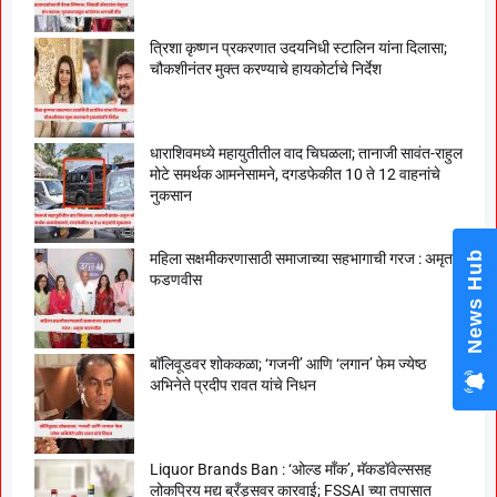
त्रिशा कृष्णन प्रकरणात उदयनिधी स्टालिन यांना दिलासा;
चौकशीनंतर मुक्त करण्याचे हायकोर्टाचे निर्देश
धाराशिवमध्ये महायुतीतील वाद चिघळला; तानाजी सावंत-राहुल
मोटे समर्थक आमनेसामने, दगडफेकीत 10 ते 12 वाहनांचे
नुकसान
News Hub
महिला सक्षमीकरणासाठी समाजाच्या सहभागाची गरज : अमृता
फडणवीस
बॉलिवूडवर शोककळा; ‘गजनी’ आणि ‘लगान’ फेम ज्येष्ठ
अभिनेते प्रदीप रावत यांचे निधन
Liquor Brands Ban : ‘ओल्ड मॉंक’, मॅकडॉवेल्ससह
लोकप्रिय मद्य ब्रँड्सवर कारवाई; FSSAI च्या तपासात