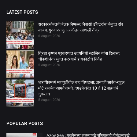
LATEST POSTS
सरकारसोबतची बैठक निष्फळ; निवासी डॉक्टरांचा बेमुदत संप
कायम, गुरुवारपासून आंदोलन आणखी तीव्र
6 August 2026
त्रिशा कृष्णन प्रकरणात उदयनिधी स्टालिन यांना दिलासा;
चौकशीनंतर मुक्त करण्याचे हायकोर्टाचे निर्देश
5 August 2026
धाराशिवमध्ये महायुतीतील वाद चिघळला; तानाजी सावंत-राहुल
मोटे समर्थक आमनेसामने, दगडफेकीत 10 ते 12 वाहनांचे
नुकसान
5 August 2026
POPULAR POSTS
Azov Sea : युक्रेनच्या हल्ल्यामुळे रशियातही होर्मुझसारखे