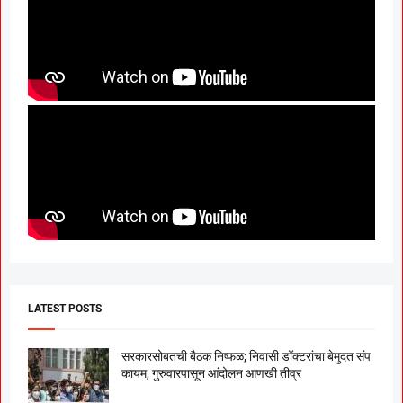
LATEST POSTS
सरकारसोबतची बैठक निष्फळ; निवासी डॉक्टरांचा बेमुदत संप
कायम, गुरुवारपासून आंदोलन आणखी तीव्र