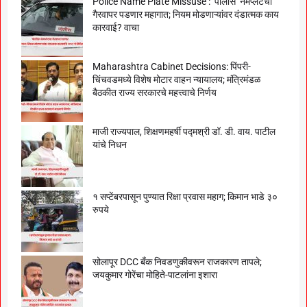
Police Name Plate Missuse : ‘पोलीस’ नेमप्लेटचा
गैरवापर पडणार महागात; नियम मोडणाऱ्यांवर दंडात्मक काय
कारवाई? वाचा
Maharashtra Cabinet Decisions: पिंपरी-
चिंचवडमध्ये विशेष मोटार वाहन न्यायालय; मंत्रिमंडळ
बैठकीत राज्य सरकारचे महत्त्वाचे निर्णय
माजी राज्यपाल, शिक्षणमहर्षी पद्मश्री डॉ. डी. वाय. पाटील
यांचे निधन
१ सप्टेंबरपासून पुण्यात रिक्षा प्रवास महाग; किमान भाडे ३०
रुपये
सोलापूर DCC बँक निवडणुकीवरून राजकारण तापले;
जयकुमार गोरेंचा मोहिते-पाटलांना इशारा