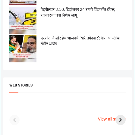
पेट्रोलवर 3.50, डिझेलवर 24 रुपये विंडफॉल टॅक्स;
सरकारचा नवा निर्णय लागू
प्रशांत किशोर हेच भाजपचे ‘खरे उमेदवार’; मीसा भारतींचा
गंभीर आरोप
WEB STORIES
दगडी चाल फेम अभिनेत्री
श्रीमंत दगडूशेठ गणपती
ब
पूजा सावंत ने गुपचूप
2023
स
View all stories
उरकला साखरपुडा.
म