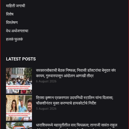
माहिती जगाची
विशेष
विश्लेषण
वेध अर्थजगताचा
हलकं फुलकं
LATEST POSTS
सरकारसोबतची बैठक निष्फळ; निवासी डॉक्टरांचा बेमुदत संप
कायम, गुरुवारपासून आंदोलन आणखी तीव्र
6 August 2026
त्रिशा कृष्णन प्रकरणात उदयनिधी स्टालिन यांना दिलासा;
चौकशीनंतर मुक्त करण्याचे हायकोर्टाचे निर्देश
5 August 2026
धाराशिवमध्ये महायुतीतील वाद चिघळला; तानाजी सावंत-राहुल