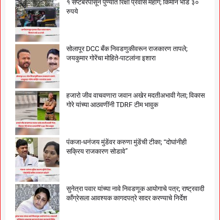
१ सप्टेंबरपासून पुण्यात रिक्षा प्रवास महाग; किमान भाडे ३०
रुपये
सोलापूर DCC बँक निवडणुकीवरून राजकारण तापले;
जयकुमार गोरेंचा मोहिते-पाटलांना इशारा
हजारो जीव वाचवणारा जवान अखेर मदतीअभावी गेला; विकास
गोरे यांच्या आठवणींनी TDRF टीम भावुक
पंकजा-धनंजय मुंडेंवर करुणा मुंडेंची टीका; “दोघांनीही
सक्रिय राजकारण सोडावे”
सुनेत्रा पवार यांच्या नावे निवडणूक आयोगाचे पत्र; राष्ट्रवादी
काँग्रेसला आवश्यक कागदपत्रे सादर करण्याचे निर्देश