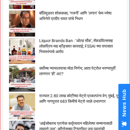
बॉलिवूडवर शोककळा; ‘गजनी’ आणि ‘लगान’ फेम ज्येष्ठ
अभिनेते प्रदीप रावत यांचे निधन
Liquor Brands Ban : ‘ओल्ड मॉंक’, मॅकडॉवेल्ससह
लोकप्रिय मद्य ब्रँड्सवर कारवाई; FSSAI च्या तपासात
नियमभंगाचे आरोप
सर्वोच्च न्यायालयाचा मोठा निर्णय; आता पेट्रोल भरण्यापूर्वी
लागणार ‘ही’ अट?
News Hub
राज्यात 2.80 लाख कोटींच्या मेट्रो प्रकल्पांना वेग; मुंबई, पुणे
आणि नागपुरात 683 किमीचे मेट्रो जाळे उभारणार
‘आईसोबतच प्रत्येक कर्तृत्ववान महिलेच्या सन्मानासाठी
ठामपणे उभा’; काँग्रेसच्या टिप्पणीवर जय पवारांची