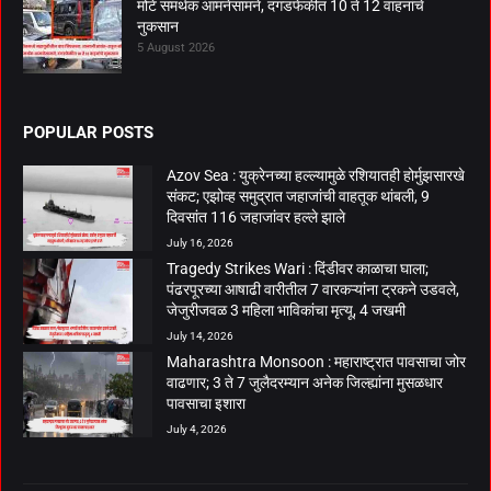
मोटे समर्थक आमनेसामने, दगडफेकीत 10 ते 12 वाहनांचे
नुकसान
5 August 2026
POPULAR POSTS
Azov Sea : युक्रेनच्या हल्ल्यामुळे रशियातही होर्मुझसारखे
संकट; एझोव्ह समुद्रात जहाजांची वाहतूक थांबली, 9
दिवसांत 116 जहाजांवर हल्ले झाले
July 16, 2026
Tragedy Strikes Wari : दिंडीवर काळाचा घाला;
पंढरपूरच्या आषाढी वारीतील 7 वारकऱ्यांना ट्रकने उडवले,
जेजुरीजवळ 3 महिला भाविकांचा मृत्यू, 4 जखमी
July 14, 2026
Maharashtra Monsoon : महाराष्ट्रात पावसाचा जोर
वाढणार; 3 ते 7 जुलैदरम्यान अनेक जिल्ह्यांना मुसळधार
पावसाचा इशारा
July 4, 2026