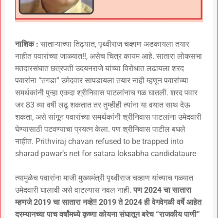
नाशिक :
साताऱ्याच्या तिढ्यात, पृथ्वीराज चव्हाण अडकायला तयार
नाहीत पवारांच्या जाळ्यात!!, असेच चित्र कायम आहे. सातारा लोकसभा
मतदारसंघात छत्रपती उदयनराजे यांच्या विरोधात लढायला शरद
पवारांना “तगडा” उमेदवार सापडायला तयार नाही म्हणून पवारांच्या
समर्थकांनी पुन्हा एकदा श्रीनिवास पाटलांनाच गळ घातली. शरद पवार
जर 83 व्या वर्षी लढू शकतात तर तुम्हीही त्यांना या वयात साथ देऊ
शकता, असे सांगून पवारांच्या समर्थकांनी श्रीनिवास पाटलांना उमेदवारी
घेण्यासाठी पटवण्याचा प्रयत्न केला. पण श्रीनिवास पाटील बधले
नाहीत. Prithviraj chavan refused to be trapped into
sharad pawar’s net for satara loksabha candidataure
त्यामुळेच पवारांना माजी मुख्यमंत्री पृथ्वीराज चव्हाण यांच्याच गळ्यात
उमेदवारी घालावी असे वाटल्यास नवल नाही.
पण 2024 चा सातारा
म्हणजे 2019 चा सातारा नव्हे!! 2019 ते 2024 ही वेगवेगळी वर्षे आहेत
दरम्यानच्या पाच वर्षांमध्ये कृष्णा कोयना संघातून बरेच “राजकीय पाणी”