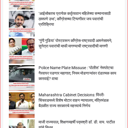
‘आईसोबतच प्रत्येक कर्तृत्ववान महिलेच्या सन्मानासाठी
ठामपणे उभा’; काँग्रेसच्या टिप्पणीवर जय पवारांची
प्रतिक्रिया
‘गुंगी गुडिया’ पोस्टवरून काँग्रेस-राष्ट्रवादी आमनेसामने;
सुनेत्रा पवारांची माफी मागण्याची राष्ट्रवादीची मागणी
Police Name Plate Missuse : ‘पोलीस’ नेमप्लेटचा
गैरवापर पडणार महागात; नियम मोडणाऱ्यांवर दंडात्मक काय
कारवाई? वाचा
Maharashtra Cabinet Decisions: पिंपरी-
चिंचवडमध्ये विशेष मोटार वाहन न्यायालय; मंत्रिमंडळ
बैठकीत राज्य सरकारचे महत्त्वाचे निर्णय
माजी राज्यपाल, शिक्षणमहर्षी पद्मश्री डॉ. डी. वाय. पाटील
यांचे निधन