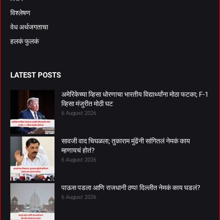
विश्लेषण
वेध अर्थजगताचा
हलकं फुलकं
LATEST POSTS
अमेरिकेच्या व्हिसा धोरणाचा भारतीय विद्यार्थ्यांना मोठा फटका; F-1
व्हिसा मंजुरीत मोठी घट
6 August 2026
सावजी वाद चिघळला; तुकाराम मुंढेंनी सांगितलं नेमकं काय
म्हणायचं होतं?
6 August 2026
पाऊस पडला आणि राजधानी ठप्प! दिल्लीत नेमकं काय घडलं?
6 August 2026