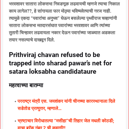
भरवशावर सातारा लोकसभा निवडणूक लढवायची म्हणजे त्याचा निकाल
काय लागेल??, हे सांगायला फार मोठ्या भविष्यवेत्याची गरज नाही.
त्यामुळे एकदा “पवारांचा अनुभव” घेऊन बसलेल्या पृथ्वीराज चव्हाणांनी
सातारा लोकसभा मतदारसंघात पवारांच्या भरवशावर आणि त्यांच्या
तुतारी चिन्हावर लढवायला नकार देऊन पवारांच्या जाळ्यात अडकला
तयार नसल्याचे दाखवून दिले.
Prithviraj chavan refused to be
trapped into sharad pawar’s net for
satara loksabha candidataure
महत्वाच्या बातम्या
परराष्ट्र मंत्री एस. जयशंकर यांनी चीनच्या कारस्थानाला दिले
सडेतोड प्रत्युत्तर, म्हणाले…
भ्रष्टाचार विरोधातल्या “मसीहा”ची तिहार जेल मधली कोठडी;
वाचा बरॅक नंबर 2 ची कहाणी!!