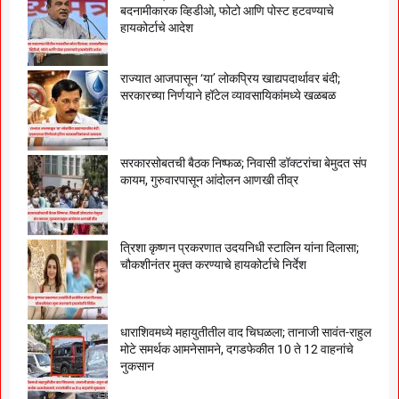
बदनामीकारक व्हिडीओ, फोटो आणि पोस्ट हटवण्याचे
हायकोर्टाचे आदेश
राज्यात आजपासून ‘या’ लोकप्रिय खाद्यपदार्थावर बंदी;
सरकारच्या निर्णयाने हॉटेल व्यावसायिकांमध्ये खळबळ
सरकारसोबतची बैठक निष्फळ; निवासी डॉक्टरांचा बेमुदत संप
कायम, गुरुवारपासून आंदोलन आणखी तीव्र
त्रिशा कृष्णन प्रकरणात उदयनिधी स्टालिन यांना दिलासा;
चौकशीनंतर मुक्त करण्याचे हायकोर्टाचे निर्देश
धाराशिवमध्ये महायुतीतील वाद चिघळला; तानाजी सावंत-राहुल
मोटे समर्थक आमनेसामने, दगडफेकीत 10 ते 12 वाहनांचे
नुकसान