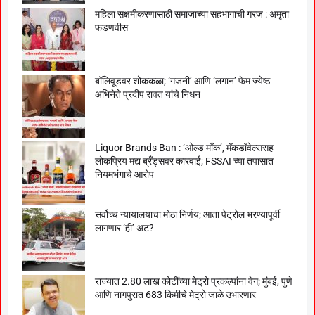
महिला सक्षमीकरणासाठी समाजाच्या सहभागाची गरज : अमृता
फडणवीस
बॉलिवूडवर शोककळा; ‘गजनी’ आणि ‘लगान’ फेम ज्येष्ठ
अभिनेते प्रदीप रावत यांचे निधन
Liquor Brands Ban : ‘ओल्ड मॉंक’, मॅकडॉवेल्ससह
लोकप्रिय मद्य ब्रँड्सवर कारवाई; FSSAI च्या तपासात
नियमभंगाचे आरोप
सर्वोच्च न्यायालयाचा मोठा निर्णय; आता पेट्रोल भरण्यापूर्वी
लागणार ‘ही’ अट?
राज्यात 2.80 लाख कोटींच्या मेट्रो प्रकल्पांना वेग; मुंबई, पुणे
आणि नागपुरात 683 किमीचे मेट्रो जाळे उभारणार