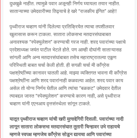
दुधखुळे नाहीत. त्यामुळे पवार अजूनही निर्णय घ्यायला तयार नाहीत.
साताऱ्याच्या उमेदवारीच्या तिढ्याचे हे खरे “राजकीय इंगित” आहे!!
पृथ्वीराज चव्हाण यांनी दिलेल्या प्रतिक्रियेत त्याचा तपशीलवार
खुलासास करून टाकला. सातारा लोकसभा मतदारसंघाबाबत
अनावश्यक “स्पेक्युलेशन” करण्याची गरज नाही. शरद पवारांच्या पक्षाचे
प्रदेशाध्यक्ष जयंत पाटील भेटले होते. पण आम्ही दोघांनी साताऱ्यासह
सांगली आणि अन्य मतदारसंघांबाबत तसेच महाराष्ट्रातल्या एकूण
परिस्थिती बाबत चर्चा केली होती. ही सगळी चर्चा मी काँग्रेस
पक्षश्रेष्ठींच्या कानावर घातली आहे. माझ्या व्यक्तिगत भावना मी काँग्रेस
पक्षश्रेष्ठींना आणि शरद पवारांनाही कळवल्या आहेत. शरद पवार काय
असेल तो योग्य निर्णय घेतील आणि त्यांचा “बळकट” उमेदवार देतील
त्याबद्दल जास्त “स्पेक्युलेशन” करण्याचे कारण नाही, असे पृथ्वीराज
चव्हाण यांनी एएनआय वृत्तसंस्थेला सांगून टाकले.
यातून पृथ्वीराज चव्हाण यांची खरी मुत्सद्देगिरी दिसली. पवारांच्या नादी
लागून सातारा लोकसभा मतदारसंघात तुतारी चिन्हावर उभे राहायचे
म्हणजे स्वपक्ष म्हणजेच काँग्रेस सोडून द्यायचा आणि पवारांच्या