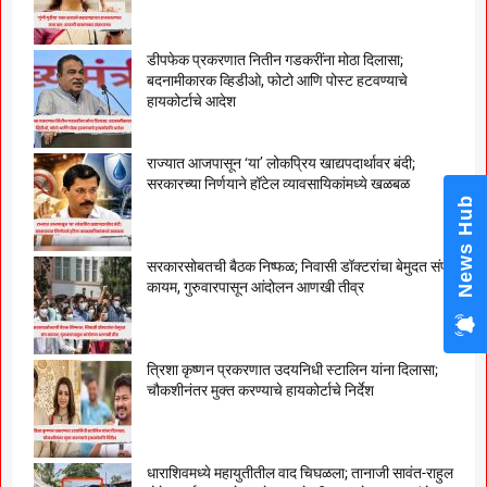
डीपफेक प्रकरणात नितीन गडकरींना मोठा दिलासा;
बदनामीकारक व्हिडीओ, फोटो आणि पोस्ट हटवण्याचे
हायकोर्टाचे आदेश
राज्यात आजपासून ‘या’ लोकप्रिय खाद्यपदार्थावर बंदी;
सरकारच्या निर्णयाने हॉटेल व्यावसायिकांमध्ये खळबळ
News Hub
सरकारसोबतची बैठक निष्फळ; निवासी डॉक्टरांचा बेमुदत संप
कायम, गुरुवारपासून आंदोलन आणखी तीव्र
त्रिशा कृष्णन प्रकरणात उदयनिधी स्टालिन यांना दिलासा;
चौकशीनंतर मुक्त करण्याचे हायकोर्टाचे निर्देश
धाराशिवमध्ये महायुतीतील वाद चिघळला; तानाजी सावंत-राहुल