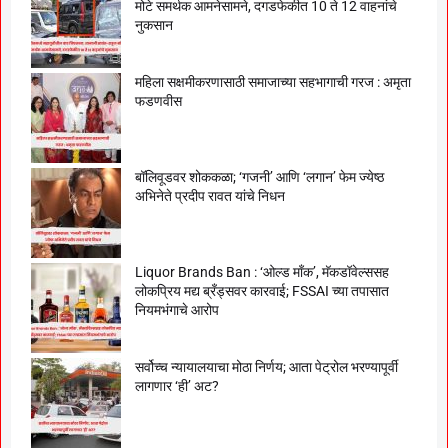
मोटे समर्थक आमनेसामने, दगडफेकीत 10 ते 12 वाहनांचे
नुकसान
महिला सक्षमीकरणासाठी समाजाच्या सहभागाची गरज : अमृता
फडणवीस
बॉलिवूडवर शोककळा; ‘गजनी’ आणि ‘लगान’ फेम ज्येष्ठ
अभिनेते प्रदीप रावत यांचे निधन
Liquor Brands Ban : ‘ओल्ड मॉंक’, मॅकडॉवेल्ससह
लोकप्रिय मद्य ब्रँड्सवर कारवाई; FSSAI च्या तपासात
नियमभंगाचे आरोप
सर्वोच्च न्यायालयाचा मोठा निर्णय; आता पेट्रोल भरण्यापूर्वी
लागणार ‘ही’ अट?