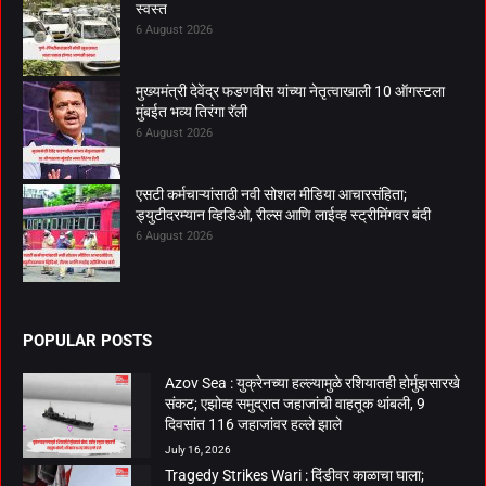
स्वस्त
6 August 2026
मुख्यमंत्री देवेंद्र फडणवीस यांच्या नेतृत्वाखाली 10 ऑगस्टला
मुंबईत भव्य तिरंगा रॅली
6 August 2026
एसटी कर्मचाऱ्यांसाठी नवी सोशल मीडिया आचारसंहिता;
ड्युटीदरम्यान व्हिडिओ, रील्स आणि लाईव्ह स्ट्रीमिंगवर बंदी
6 August 2026
POPULAR POSTS
Azov Sea : युक्रेनच्या हल्ल्यामुळे रशियातही होर्मुझसारखे
संकट; एझोव्ह समुद्रात जहाजांची वाहतूक थांबली, 9
दिवसांत 116 जहाजांवर हल्ले झाले
July 16, 2026
Tragedy Strikes Wari : दिंडीवर काळाचा घाला;