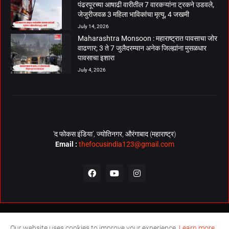
पंढरपूरच्या आषाढी वारीतील 7 वारकऱ्यांना ट्रकने उडवले,
जेजुरीजवळ 3 महिला भाविकांचा मृत्यू, 4 जखमी
July 14, 2026
Maharashtra Monsoon : महाराष्ट्रात पावसाचा जोर
वाढणार; 3 ते 7 जुलैदरम्यान अनेक जिल्ह्यांना मुसळधार
पावसाचा इशारा
July 4, 2026
‘द फोकस इंडिया’, ज्योतिनगर, औरंगाबाद (महाराष्ट्र)
Email :
thefocusindia123@gmail.com
About Us
Contact Us
The Focus India Policy
Our website uses cookies to improve your experience.
Learn more