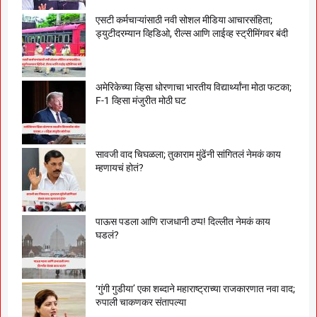
एसटी कर्मचाऱ्यांसाठी नवी सोशल मीडिया आचारसंहिता;
ड्युटीदरम्यान व्हिडिओ, रील्स आणि लाईव्ह स्ट्रीमिंगवर बंदी
अमेरिकेच्या व्हिसा धोरणाचा भारतीय विद्यार्थ्यांना मोठा फटका;
F-1 व्हिसा मंजुरीत मोठी घट
सावजी वाद चिघळला; तुकाराम मुंढेंनी सांगितलं नेमकं काय
म्हणायचं होतं?
पाऊस पडला आणि राजधानी ठप्प! दिल्लीत नेमकं काय
घडलं?
‘गुंगी गुडीया’ एका शब्दाने महाराष्ट्राच्या राजकारणात नवा वाद;
रुपाली चाकणकर संतापल्या