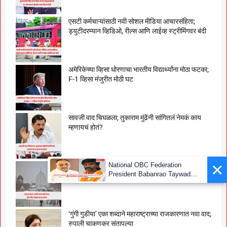
एसटी कर्मचाऱ्यांसाठी नवी सोशल मीडिया आचारसंहिता;
ड्युटीदरम्यान व्हिडिओ, रील्स आणि लाईव्ह स्ट्रीमिंगवर बंदी
अमेरिकेच्या व्हिसा धोरणाचा भारतीय विद्यार्थ्यांना मोठा फटका;
F-1 व्हिसा मंजुरीत मोठी घट
सावजी वाद चिघळला; तुकाराम मुंढेंनी सांगितलं नेमकं काय
म्हणायचं होतं?
×
National OBC Federation
पाऊस पडला आणि राजधानी ठप्प! दिल्लीत नेमकं काय
President Babanrao Taywade
घडलं?
Claims Only 27 Kunbi
Certificates Issued in
Marathwada After September 2
GR; Alarming News for Mano
‘गुंगी गुडीया’ एका शब्दाने महाराष्ट्राच्या राजकारणात नवा वाद;
रुपाली चाकणकर संतापल्या