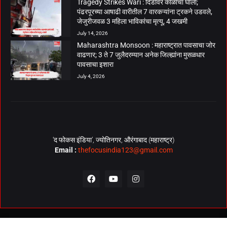
Tragedy Strikes Wari : दिंडीवर काळाचा घाला;
पंढरपूरच्या आषाढी वारीतील 7 वारकऱ्यांना ट्रकने उडवले,
जेजुरीजवळ 3 महिला भाविकांचा मृत्यू, 4 जखमी
July 14, 2026
Maharashtra Monsoon : महाराष्ट्रात पावसाचा जोर
वाढणार; 3 ते 7 जुलैदरम्यान अनेक जिल्ह्यांना मुसळधार
पावसाचा इशारा
July 4, 2026
‘द फोकस इंडिया’, ज्योतिनगर, औरंगाबाद (महाराष्ट्र)
Email :
thefocusindia123@gmail.com