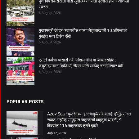
पुणे-पिंपरीकरांसाठी मोठी खुशखबर! आता प्रवास होणार आणखी
स्वस्त
6 August 2026
मुख्यमंत्री देवेंद्र फडणवीस यांच्या नेतृत्वाखाली 10 ऑगस्टला
मुंबईत भव्य तिरंगा रॅली
6 August 2026
एसटी कर्मचाऱ्यांसाठी नवी सोशल मीडिया आचारसंहिता;
ड्युटीदरम्यान व्हिडिओ, रील्स आणि लाईव्ह स्ट्रीमिंगवर बंदी
6 August 2026
POPULAR POSTS
Azov Sea : युक्रेनच्या हल्ल्यामुळे रशियातही होर्मुझसारखे
संकट; एझोव्ह समुद्रात जहाजांची वाहतूक थांबली, 9
दिवसांत 116 जहाजांवर हल्ले झाले
July 16, 2026