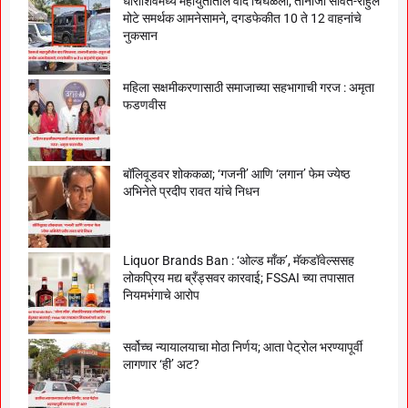
धाराशिवमध्ये महायुतीतील वाद चिघळला; तानाजी सावंत-राहुल
मोटे समर्थक आमनेसामने, दगडफेकीत 10 ते 12 वाहनांचे
नुकसान
महिला सक्षमीकरणासाठी समाजाच्या सहभागाची गरज : अमृता
फडणवीस
बॉलिवूडवर शोककळा; ‘गजनी’ आणि ‘लगान’ फेम ज्येष्ठ
अभिनेते प्रदीप रावत यांचे निधन
Liquor Brands Ban : ‘ओल्ड मॉंक’, मॅकडॉवेल्ससह
लोकप्रिय मद्य ब्रँड्सवर कारवाई; FSSAI च्या तपासात
नियमभंगाचे आरोप
सर्वोच्च न्यायालयाचा मोठा निर्णय; आता पेट्रोल भरण्यापूर्वी
लागणार ‘ही’ अट?