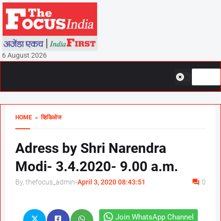
6 August 2026
HOME
» व्हिडिओज
Adress by Shri Narendra
Modi- 3.4.2020- 9.00 a.m.
By, thefocus_admin
-
April 3, 2020 08:43:51
0
Join WhatsApp Channel