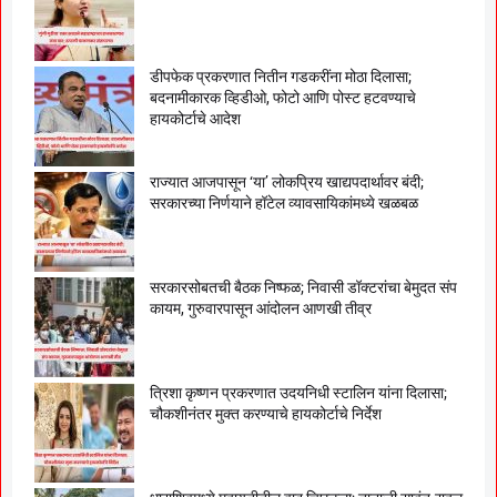
डीपफेक प्रकरणात नितीन गडकरींना मोठा दिलासा;
बदनामीकारक व्हिडीओ, फोटो आणि पोस्ट हटवण्याचे
हायकोर्टाचे आदेश
राज्यात आजपासून ‘या’ लोकप्रिय खाद्यपदार्थावर बंदी;
सरकारच्या निर्णयाने हॉटेल व्यावसायिकांमध्ये खळबळ
सरकारसोबतची बैठक निष्फळ; निवासी डॉक्टरांचा बेमुदत संप
कायम, गुरुवारपासून आंदोलन आणखी तीव्र
त्रिशा कृष्णन प्रकरणात उदयनिधी स्टालिन यांना दिलासा;
चौकशीनंतर मुक्त करण्याचे हायकोर्टाचे निर्देश