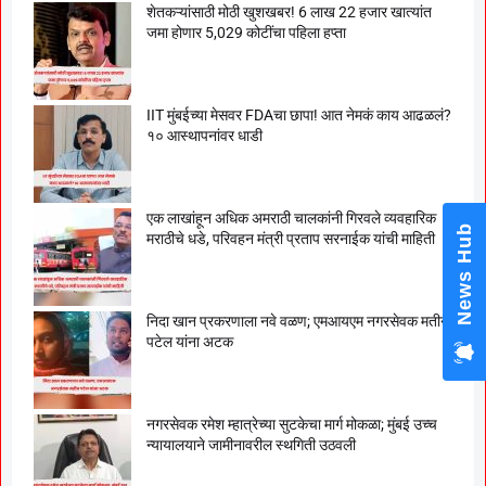
शेतकऱ्यांसाठी मोठी खुशखबर! 6 लाख 22 हजार खात्यांत
जमा होणार 5,029 कोटींचा पहिला हप्ता
IIT मुंबईच्या मेसवर FDAचा छापा! आत नेमकं काय आढळलं?
१० आस्थापनांवर धाडी
एक लाखांहून अधिक अमराठी चालकांनी गिरवले व्यवहारिक
News Hub
मराठीचे धडे, परिवहन मंत्री प्रताप सरनाईक यांची माहिती
निदा खान प्रकरणाला नवे वळण; एमआयएम नगरसेवक मतीन
पटेल यांना अटक
नगरसेवक रमेश म्हात्रेच्या सुटकेचा मार्ग मोकळा; मुंबई उच्च
न्यायालयाने जामीनावरील स्थगिती उठवली