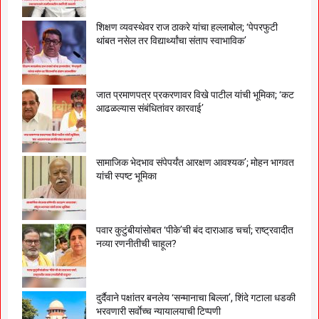
शिक्षण व्यवस्थेवर राज ठाकरे यांचा हल्लाबोल; ‘पेपरफुटी
थांबत नसेल तर विद्यार्थ्यांचा संताप स्वाभाविक’
जात प्रमाणपत्र प्रकरणावर विखे पाटील यांची भूमिका; ‘कट
आढळल्यास संबंधितांवर कारवाई’
सामाजिक भेदभाव संपेपर्यंत आरक्षण आवश्यक’; मोहन भागवत
यांची स्पष्ट भूमिका
पवार कुटुंबीयांसोबत ‘पीके’ची बंद दाराआड चर्चा; राष्ट्रवादीत
नव्या रणनीतीची चाहूल?
दुर्दैवाने पक्षांतर बनलेय ‘सन्मानाचा बिल्ला’, शिंदे गटाला धडकी
भरवणारी सर्वाेच्च न्यायालयाची टिप्पणी