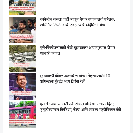
काॅक्राेच जनता पार्टी जाणून घेणार क्या बाेलती पब्लिक,
अभिजित दिपके यांची राष्ट्रव्यापी माेहीमेची घाेषणा
पुणे-पिंपरीकरांसाठी मोठी खुशखबर! आता प्रवास होणार
आणखी स्वस्त
मुख्यमंत्री देवेंद्र फडणवीस यांच्या नेतृत्वाखाली 10
ऑगस्टला मुंबईत भव्य तिरंगा रॅली
एसटी कर्मचाऱ्यांसाठी नवी सोशल मीडिया आचारसंहिता;
ड्युटीदरम्यान व्हिडिओ, रील्स आणि लाईव्ह स्ट्रीमिंगवर बंदी