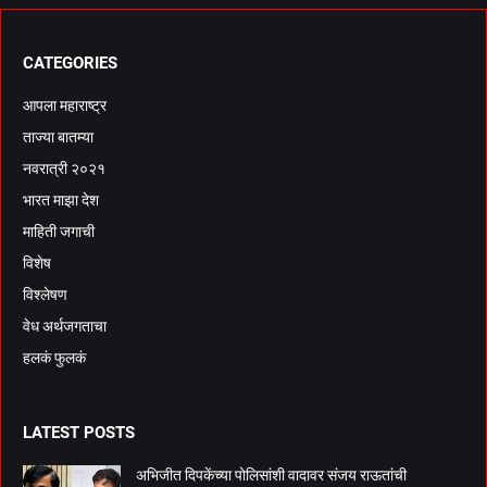
CATEGORIES
आपला महाराष्ट्र
ताज्या बातम्या
नवरात्री २०२१
भारत माझा देश
माहिती जगाची
विशेष
विश्लेषण
वेध अर्थजगताचा
हलकं फुलकं
LATEST POSTS
अभिजीत दिपकेंच्या पोलिसांशी वादावर संजय राऊतांची