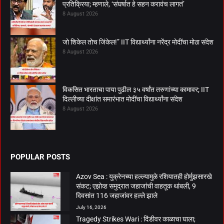
प्रतिक्रिया; म्हणाले, ‘संघर्षात हे सहन करावंच लागतं’
8 August 2026
जो शिकेल तोच जिंकेल!” IIT विद्यार्थ्यांना नरेंद्र मोदींचा मोठा संदेश
8 August 2026
विकसित भारताचा पाया पुढील ३५ वर्षांत तरुणांच्या कामावर; IIT
दिल्लीच्या दीक्षांत समारंभात मोदींचा विद्यार्थ्यांना संदेश
8 August 2026
POPULAR POSTS
Azov Sea : युक्रेनच्या हल्ल्यामुळे रशियातही होर्मुझसारखे
संकट; एझोव्ह समुद्रात जहाजांची वाहतूक थांबली, 9
दिवसांत 116 जहाजांवर हल्ले झाले
July 16, 2026
Tragedy Strikes Wari : दिंडीवर काळाचा घाला;