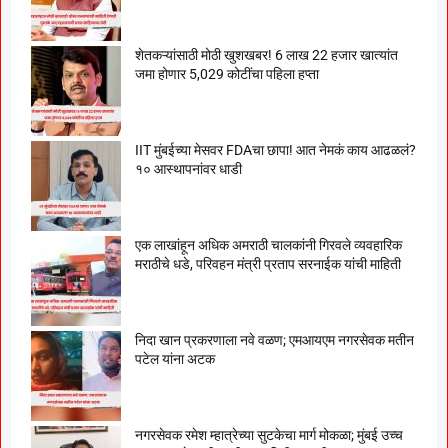
शेतकऱ्यांसाठी मोठी खुशखबर! 6 लाख 22 हजार खात्यांत
जमा होणार 5,029 कोटींचा पहिला हप्ता
IIT मुंबईच्या मेसवर FDAचा छापा! आत नेमकं काय आढळलं?
१० आस्थापनांवर धाडी
एक लाखांहून अधिक अमराठी चालकांनी गिरवले व्यवहारिक
मराठीचे धडे, परिवहन मंत्री प्रताप सरनाईक यांची माहिती
निदा खान प्रकरणाला नवे वळण; एमआयएम नगरसेवक मतीन
पटेल यांना अटक
नगरसेवक रमेश म्हात्रेच्या सुटकेचा मार्ग मोकळा; मुंबई उच्च