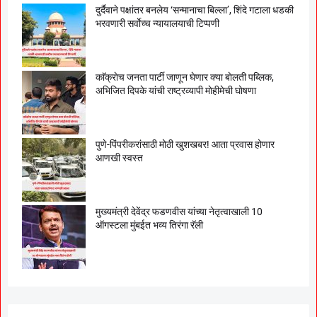
दुर्दैवाने पक्षांतर बनलेय ‘सन्मानाचा बिल्ला’, शिंदे गटाला धडकी
भरवणारी सर्वाेच्च न्यायालयाची टिप्पणी
काॅक्राेच जनता पार्टी जाणून घेणार क्या बाेलती पब्लिक,
अभिजित दिपके यांची राष्ट्रव्यापी माेहीमेची घाेषणा
पुणे-पिंपरीकरांसाठी मोठी खुशखबर! आता प्रवास होणार
आणखी स्वस्त
मुख्यमंत्री देवेंद्र फडणवीस यांच्या नेतृत्वाखाली 10
ऑगस्टला मुंबईत भव्य तिरंगा रॅली