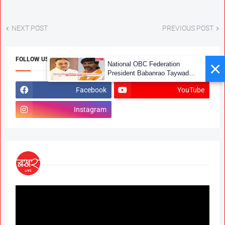
NEXT POST
PREVIOUS POST
FOLLOW US
×
National OBC Federation
President Babanrao Taywade
Claims Only 27 Kunbi
Facebook
YouTube
Certificates Issued in
Marathwada After September 2
Instagram
GR; Alarming News for Mano