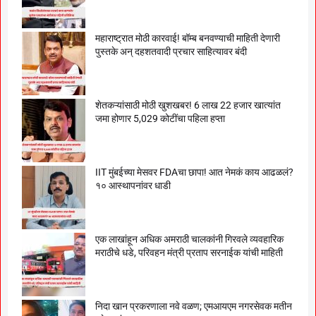
महाराष्ट्रात मोठी कारवाई! बॉम्ब बनवण्याची माहिती देणारी
पुस्तके अन् दहशतवादी प्रचार साहित्यावर बंदी
शेतकऱ्यांसाठी मोठी खुशखबर! 6 लाख 22 हजार खात्यांत
जमा होणार 5,029 कोटींचा पहिला हप्ता
IIT मुंबईच्या मेसवर FDAचा छापा! आत नेमकं काय आढळलं?
१० आस्थापनांवर धाडी
एक लाखांहून अधिक अमराठी चालकांनी गिरवले व्यवहारिक
मराठीचे धडे, परिवहन मंत्री प्रताप सरनाईक यांची माहिती
निदा खान प्रकरणाला नवे वळण; एमआयएम नगरसेवक मतीन