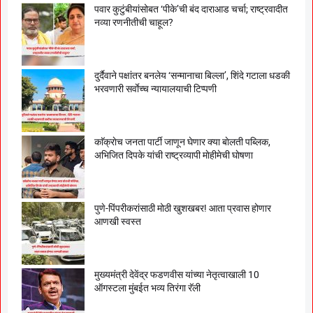
पवार कुटुंबीयांसोबत ‘पीके’ची बंद दाराआड चर्चा; राष्ट्रवादीत
नव्या रणनीतीची चाहूल?
दुर्दैवाने पक्षांतर बनलेय ‘सन्मानाचा बिल्ला’, शिंदे गटाला धडकी
भरवणारी सर्वाेच्च न्यायालयाची टिप्पणी
काॅक्राेच जनता पार्टी जाणून घेणार क्या बाेलती पब्लिक,
अभिजित दिपके यांची राष्ट्रव्यापी माेहीमेची घाेषणा
पुणे-पिंपरीकरांसाठी मोठी खुशखबर! आता प्रवास होणार
आणखी स्वस्त
मुख्यमंत्री देवेंद्र फडणवीस यांच्या नेतृत्वाखाली 10
ऑगस्टला मुंबईत भव्य तिरंगा रॅली