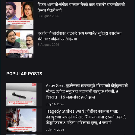
विजय थलपती-संगीता यांच्यात नेमकं काय घडलं? घटस्फोटाची
केसच घेतली मागे
8 August 2026
प्रशांत किशोरांबाबत तटकरे काय म्हणाले? सुनेत्रा पवारांच्या
भेटीनंतर पहिली प्रतिक्रिया
8 August 2026
POPULAR POSTS
Azov Sea : युक्रेनच्या हल्ल्यामुळे रशियातही होर्मुझसारखे
संकट; एझोव्ह समुद्रात जहाजांची वाहतूक थांबली, 9
दिवसांत 116 जहाजांवर हल्ले झाले
July 16, 2026
Tragedy Strikes Wari : दिंडीवर काळाचा घाला;
पंढरपूरच्या आषाढी वारीतील 7 वारकऱ्यांना ट्रकने उडवले,
जेजुरीजवळ 3 महिला भाविकांचा मृत्यू, 4 जखमी
July 14, 2026