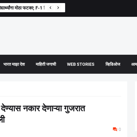
द्यार्थ्यांना मोठा फटका; F-1 व्हिसा मंजुरीत मोठी घट
भारत माझा देश
माहिती जगाची
WEB STORIES
व्हिडिओज
आमच
ती देण्यास नकार देणाऱ्या गुजरात
ली
0