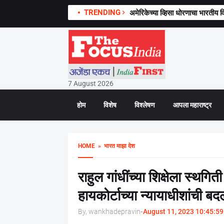
TRENDING
अमेरिकेच्या व्हिसा धोरणाचा भारतीय वि
7 August 2026
होम
विशेष
विश्लेषण
आपला महाराष्ट्र
HOME
» भारत माझा देश
राहुल गांधींच्या शिक्षेला स्थगि
हायकोर्टाच्या न्यायाधीशांची बद
By, wankhadepravin
-
August 11, 2023 10:45:59