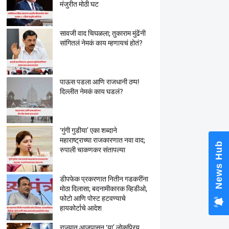
मंजुरीत मोठी घट
सावजी वाद चिघळला; तुकाराम मुंढेंनी
सांगितलं नेमकं काय म्हणायचं होतं?
पाऊस पडला आणि राजधानी ठप्प!
दिल्लीत नेमकं काय घडलं?
‘गुंगी गुडीया’ एका शब्दाने
महाराष्ट्राच्या राजकारणात नवा वाद;
News Hub
रुपाली चाकणकर संतापल्या
डीपफेक प्रकरणात नितीन गडकरींना
मोठा दिलासा; बदनामीकारक व्हिडीओ,
फोटो आणि पोस्ट हटवण्याचे
हायकोर्टाचे आदेश
राज्यात आजपासून ‘या’ लोकप्रिय