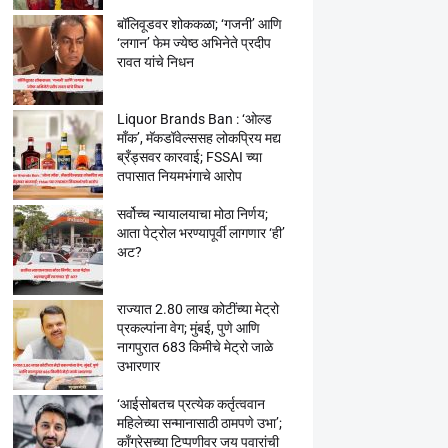
बॉलिवूडवर शोककळा; ‘गजनी’ आणि
‘लगान’ फेम ज्येष्ठ अभिनेते प्रदीप
रावत यांचे निधन
Liquor Brands Ban : ‘ओल्ड
मॉंक’, मॅकडॉवेल्ससह लोकप्रिय मद्य
ब्रँड्सवर कारवाई; FSSAI च्या
तपासात नियमभंगाचे आरोप
सर्वोच्च न्यायालयाचा मोठा निर्णय;
आता पेट्रोल भरण्यापूर्वी लागणार ‘ही’
अट?
राज्यात 2.80 लाख कोटींच्या मेट्रो
प्रकल्पांना वेग; मुंबई, पुणे आणि
नागपुरात 683 किमीचे मेट्रो जाळे
उभारणार
‘आईसोबतच प्रत्येक कर्तृत्ववान
महिलेच्या सन्मानासाठी ठामपणे उभा’;
काँग्रेसच्या टिप्पणीवर जय पवारांची