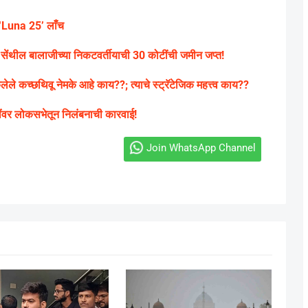
म ‘Luna 25’ लाँच
ी. सेंथील बालाजीच्या निकटवर्तीयाची 30 कोटींची जमीन जप्त!
केलेले कच्छथिवू नेमके आहे काय??; त्याचे स्ट्रॅटेजिक महत्त्व काय??
धरींवर लोकसभेतून निलंबनाची कारवाई!
Join WhatsApp Channel