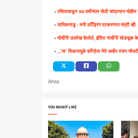
रशियाकडून ४७ वर्षांनंतर मोठी चांद्रयान मोही
तामिळनाडू : मनी लाँड्रिंग प्रकरणात मंत्री व्ह
मोदींनी उल्लेख केलेले, इंदिरा गांधींनी घोडचूक 
…’या’ विधानामुळे काँग्रेस नेते अधीर रंजन चौ
Array
YOU MIGHT LIKE