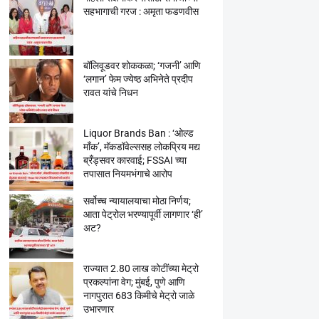
सहभागाची गरज : अमृता फडणवीस
बॉलिवूडवर शोककळा; ‘गजनी’ आणि
‘लगान’ फेम ज्येष्ठ अभिनेते प्रदीप
रावत यांचे निधन
Liquor Brands Ban : ‘ओल्ड
मॉंक’, मॅकडॉवेल्ससह लोकप्रिय मद्य
ब्रँड्सवर कारवाई; FSSAI च्या
तपासात नियमभंगाचे आरोप
सर्वोच्च न्यायालयाचा मोठा निर्णय;
आता पेट्रोल भरण्यापूर्वी लागणार ‘ही’
अट?
राज्यात 2.80 लाख कोटींच्या मेट्रो
प्रकल्पांना वेग; मुंबई, पुणे आणि
नागपुरात 683 किमीचे मेट्रो जाळे
उभारणार