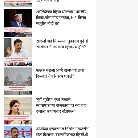
स्ट्रीमिंगवर बंदी
अमेरिकेच्या व्हिसा धोरणाचा भारतीय
विद्यार्थ्यांना मोठा फटका; F-1 व्हिसा
मंजुरीत मोठी घट
सावजी वाद चिघळला; तुकाराम मुंढेंनी
सांगितलं नेमकं काय म्हणायचं होतं?
पाऊस पडला आणि राजधानी ठप्प!
दिल्लीत नेमकं काय घडलं?
‘गुंगी गुडीया’ एका शब्दाने
महाराष्ट्राच्या राजकारणात नवा वाद;
रुपाली चाकणकर संतापल्या
डीपफेक प्रकरणात नितीन गडकरींना
मोठा दिलासा; बदनामीकारक व्हिडीओ,