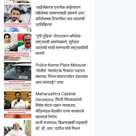
‘आईसोबतच प्रत्येक कर्तृत्ववान
महिलेच्या सन्मानासाठी ठामपणे उभा’;
काँग्रेसच्या टिप्पणीवर जय पवारांची
प्रतिक्रिया
‘गुंगी गुडिया’ पोस्टवरून काँग्रेस-
राष्ट्रवादी आमनेसामने; सुनेत्रा
पवारांची माफी मागण्याची राष्ट्रवादीची
मागणी
Police Name Plate Missuse :
‘पोलीस’ नेमप्लेटचा गैरवापर पडणार
महागात; नियम मोडणाऱ्यांवर दंडात्मक
काय कारवाई? वाचा
Maharashtra Cabinet
Decisions: पिंपरी-चिंचवडमध्ये
विशेष मोटार वाहन न्यायालय;
मंत्रिमंडळ बैठकीत राज्य सरकारचे
महत्त्वाचे निर्णय
माजी राज्यपाल, शिक्षणमहर्षी पद्मश्री
डॉ. डी. वाय. पाटील यांचे निधन