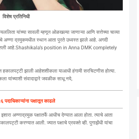
विशेष प्रतिनिधी
ललिता यांच्या सावली म्हणून ओळखल्या जाणाऱ्या आणि सत्तेच्या चाव्या
ंचे अण्णा द्रमुकमधील स्थान आता पुरते उध्वस्त झाले आहे. अगदी
बंदी घातली आहे.Shashikala’s position in Anna DMK completely
क्षातून हकालपट्टी झाली आहेशशीकला याआधी हंगामी सरचिटणीस होत्या.
ा यांच्याशी संवादाद्वारे जवळीक साधू नये,
 पदाधिकाऱ्यांना पक्षातून काढले
रा अण्णाद्रमुक पक्षातर्फे आधीच देण्यात आला होता. त्याचे आता
ट्टी करण्यात आली. ज्यात पक्षाचे प्रवक्ते व्ही. पुगाझेंधी यांचा