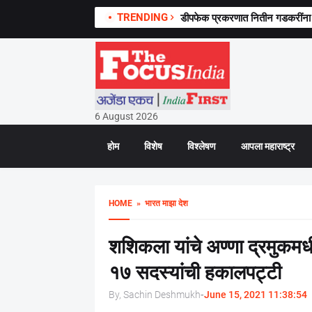
TRENDING
डीपफेक प्रकरणात नितीन गडकरींना म
6 August 2026
होम
विशेष
विश्लेषण
आपला महाराष्ट्र
HOME
» भारत माझा देश
शशिकला यांचे अण्णा द्रमुकमधील
१७ सदस्यांची हकालपट्टी
By, Sachin Deshmukh
-
June 15, 2021 11:38:54