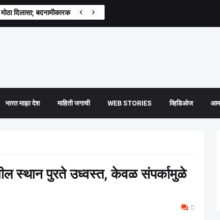
ोठा दिलासा; बदनामीकारक व्हिडीओ, फोटो आणि पोस्ट हटवण्याचे हायकोर्टाचे आदेश
भारत माझा देश
माहिती जगाची
WEB STORIES
व्हिडिओज
आमच
 स्थान पुरते उध्वस्त, केवळ संपर्कामुळे
0