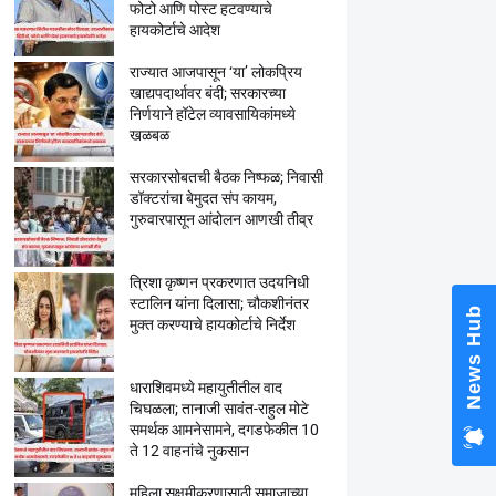
फोटो आणि पोस्ट हटवण्याचे
हायकोर्टाचे आदेश
राज्यात आजपासून ‘या’ लोकप्रिय
खाद्यपदार्थावर बंदी; सरकारच्या
निर्णयाने हॉटेल व्यावसायिकांमध्ये
खळबळ
सरकारसोबतची बैठक निष्फळ; निवासी
डॉक्टरांचा बेमुदत संप कायम,
गुरुवारपासून आंदोलन आणखी तीव्र
त्रिशा कृष्णन प्रकरणात उदयनिधी
स्टालिन यांना दिलासा; चौकशीनंतर
News Hub
मुक्त करण्याचे हायकोर्टाचे निर्देश
धाराशिवमध्ये महायुतीतील वाद
चिघळला; तानाजी सावंत-राहुल मोटे
समर्थक आमनेसामने, दगडफेकीत 10
ते 12 वाहनांचे नुकसान
महिला सक्षमीकरणासाठी समाजाच्या