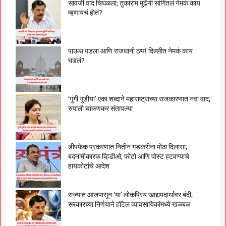
सावजी वाद चिघळला; तुकाराम मुंढेंनी सांगितलं नेमकं काय
म्हणायचं होतं?
पाऊस पडला आणि राजधानी ठप्प! दिल्लीत नेमकं काय
घडलं?
‘गुंगी गुडीया’ एका शब्दाने महाराष्ट्राच्या राजकारणात नवा वाद;
रुपाली चाकणकर संतापल्या
डीपफेक प्रकरणात नितीन गडकरींना मोठा दिलासा;
बदनामीकारक व्हिडीओ, फोटो आणि पोस्ट हटवण्याचे
हायकोर्टाचे आदेश
राज्यात आजपासून ‘या’ लोकप्रिय खाद्यपदार्थावर बंदी;
सरकारच्या निर्णयाने हॉटेल व्यावसायिकांमध्ये खळबळ