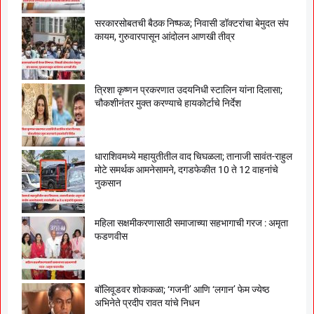
सरकारसोबतची बैठक निष्फळ; निवासी डॉक्टरांचा बेमुदत संप
कायम, गुरुवारपासून आंदोलन आणखी तीव्र
त्रिशा कृष्णन प्रकरणात उदयनिधी स्टालिन यांना दिलासा;
चौकशीनंतर मुक्त करण्याचे हायकोर्टाचे निर्देश
धाराशिवमध्ये महायुतीतील वाद चिघळला; तानाजी सावंत-राहुल
मोटे समर्थक आमनेसामने, दगडफेकीत 10 ते 12 वाहनांचे
नुकसान
महिला सक्षमीकरणासाठी समाजाच्या सहभागाची गरज : अमृता
फडणवीस
बॉलिवूडवर शोककळा; ‘गजनी’ आणि ‘लगान’ फेम ज्येष्ठ
अभिनेते प्रदीप रावत यांचे निधन