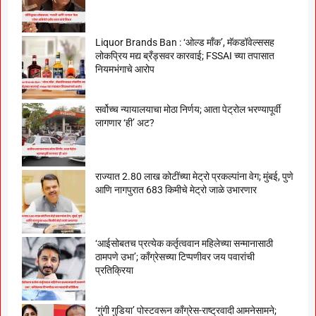
Liquor Brands Ban : ‘ओल्ड मॉंक’, मॅकडॉवेल्ससह
लोकप्रिय मद्य ब्रँड्सवर कारवाई; FSSAI च्या तपासात
नियमभंगाचे आरोप
सर्वोच्च न्यायालयाचा मोठा निर्णय; आता पेट्रोल भरण्यापूर्वी
लागणार ‘ही’ अट?
राज्यात 2.80 लाख कोटींच्या मेट्रो प्रकल्पांना वेग; मुंबई, पुणे
आणि नागपुरात 683 किमीचे मेट्रो जाळे उभारणार
‘आईसोबतच प्रत्येक कर्तृत्ववान महिलेच्या सन्मानासाठी
ठामपणे उभा’; काँग्रेसच्या टिप्पणीवर जय पवारांची
प्रतिक्रिया
‘गुंगी गुडिया’ पोस्टवरून काँग्रेस-राष्ट्रवादी आमनेसामने;