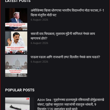
LATEST POSTS
अमेरिकेच्या व्हिसा धोरणाचा भारतीय विद्यार्थ्यांना मोठा फटका; F-1
व्हिसा मंजुरीत मोठी घट
6 August 2026
सावजी वाद चिघळला; तुकाराम मुंढेंनी सांगितलं नेमकं काय
म्हणायचं होतं?
6 August 2026
पाऊस पडला आणि राजधानी ठप्प! दिल्लीत नेमकं काय घडलं?
6 August 2026
POPULAR POSTS
Azov Sea : युक्रेनच्या हल्ल्यामुळे रशियातही होर्मुझसारखे
संकट; एझोव्ह समुद्रात जहाजांची वाहतूक थांबली, 9
दिवसांत 116 जहाजांवर हल्ले झाले