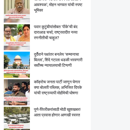
आवश्यक’; मोहन भागवत यांची स्पष्ट
भूमिका
पवार कुटुंबीयांसोबत ‘पीके’ची बंद
दाराआड चर्चा; राष्ट्रवादीत नव्या
रणनीतीची चाहूल?
दुर्दैवाने पक्षांतर बनलेय ‘सन्मानाचा
बिल्ला’, शिंदे गटाला धडकी भरवणारी
सर्वाेच्च न्यायालयाची टिप्पणी
काॅक्राेच जनता पार्टी जाणून घेणार
क्या बाेलती पब्लिक, अभिजित दिपके
यांची राष्ट्रव्यापी माेहीमेची घाेषणा
पुणे-पिंपरीकरांसाठी मोठी खुशखबर!
आता प्रवास होणार आणखी स्वस्त