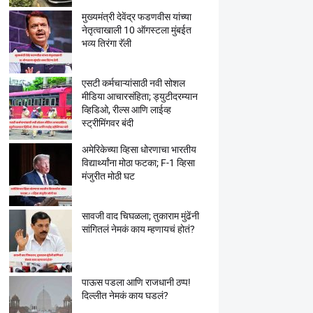
मुख्यमंत्री देवेंद्र फडणवीस यांच्या
नेतृत्वाखाली 10 ऑगस्टला मुंबईत
भव्य तिरंगा रॅली
एसटी कर्मचाऱ्यांसाठी नवी सोशल
मीडिया आचारसंहिता; ड्युटीदरम्यान
व्हिडिओ, रील्स आणि लाईव्ह
स्ट्रीमिंगवर बंदी
अमेरिकेच्या व्हिसा धोरणाचा भारतीय
विद्यार्थ्यांना मोठा फटका; F-1 व्हिसा
मंजुरीत मोठी घट
सावजी वाद चिघळला; तुकाराम मुंढेंनी
सांगितलं नेमकं काय म्हणायचं होतं?
पाऊस पडला आणि राजधानी ठप्प!
दिल्लीत नेमकं काय घडलं?