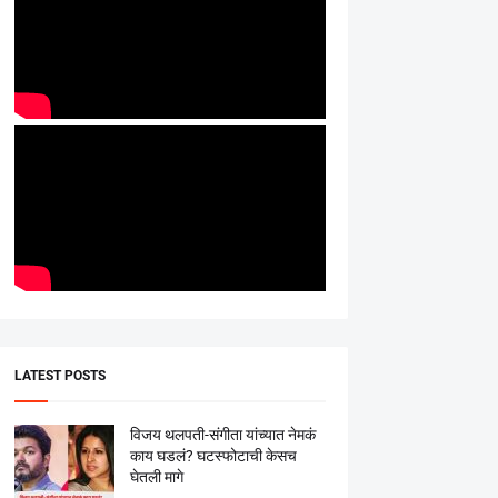
LATEST POSTS
विजय थलपती-संगीता यांच्यात नेमकं
काय घडलं? घटस्फोटाची केसच
घेतली मागे