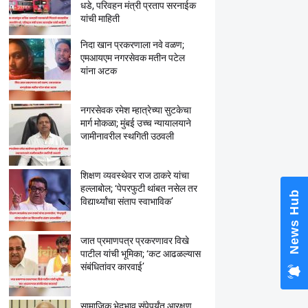
धडे, परिवहन मंत्री प्रताप सरनाईक
यांची माहिती
निदा खान प्रकरणाला नवे वळण;
एमआयएम नगरसेवक मतीन पटेल
यांना अटक
नगरसेवक रमेश म्हात्रेच्या सुटकेचा
मार्ग मोकळा; मुंबई उच्च न्यायालयाने
जामीनावरील स्थगिती उठवली
शिक्षण व्यवस्थेवर राज ठाकरे यांचा
हल्लाबोल; ‘पेपरफुटी थांबत नसेल तर
News Hub
विद्यार्थ्यांचा संताप स्वाभाविक’
जात प्रमाणपत्र प्रकरणावर विखे
पाटील यांची भूमिका; ‘कट आढळल्यास
संबंधितांवर कारवाई’
सामाजिक भेदभाव संपेपर्यंत आरक्षण