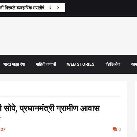
गिरवले व्यवहारिक मराठीचे धडे, परिवहन मंत्री प्रताप सरनाईक यांची माहिती
भारत माझा देश
माहिती जगाची
WEB STORIES
व्हिडिओज
आमच
ी सोपे, प्रधानमंत्री ग्रामीण आवास
:37
0