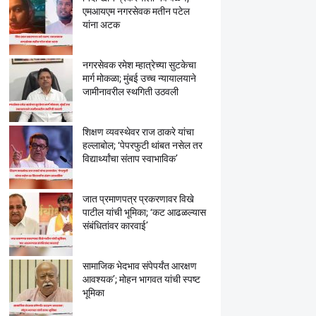
एमआयएम नगरसेवक मतीन पटेल
यांना अटक
नगरसेवक रमेश म्हात्रेच्या सुटकेचा
मार्ग मोकळा; मुंबई उच्च न्यायालयाने
जामीनावरील स्थगिती उठवली
शिक्षण व्यवस्थेवर राज ठाकरे यांचा
हल्लाबोल; ‘पेपरफुटी थांबत नसेल तर
विद्यार्थ्यांचा संताप स्वाभाविक’
जात प्रमाणपत्र प्रकरणावर विखे
पाटील यांची भूमिका; ‘कट आढळल्यास
संबंधितांवर कारवाई’
सामाजिक भेदभाव संपेपर्यंत आरक्षण
आवश्यक’; मोहन भागवत यांची स्पष्ट
भूमिका