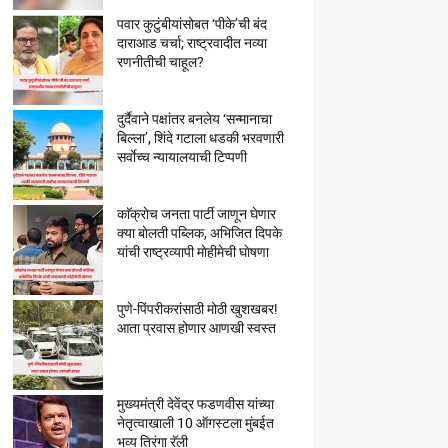
पवार कुटुंबीयांसोबत ‘पीके’ची बंद
दाराआड चर्चा; राष्ट्रवादीत नव्या
रणनीतीची चाहूल?
दुर्दैवाने पक्षांतर बनलेय ‘सन्मानाचा
बिल्ला’, शिंदे गटाला धडकी भरवणारी
सर्वाेच्च न्यायालयाची टिप्पणी
काॅक्राेच जनता पार्टी जाणून घेणार
क्या बाेलती पब्लिक, अभिजित दिपके
यांची राष्ट्रव्यापी माेहीमेची घाेषणा
पुणे-पिंपरीकरांसाठी मोठी खुशखबर!
आता प्रवास होणार आणखी स्वस्त
मुख्यमंत्री देवेंद्र फडणवीस यांच्या
नेतृत्वाखाली 10 ऑगस्टला मुंबईत
भव्य तिरंगा रॅली