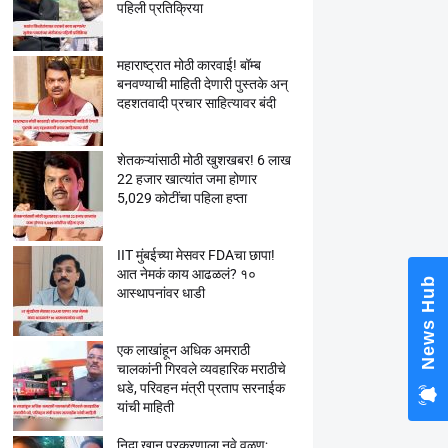
पहिली प्रतिक्रिया
महाराष्ट्रात मोठी कारवाई! बॉम्ब
बनवण्याची माहिती देणारी पुस्तके अन्
दहशतवादी प्रचार साहित्यावर बंदी
Nati
Baba
Kunbi
शेतकऱ्यांसाठी मोठी खुशखबर! 6 लाख
Mara
22 हजार खात्यांत जमा होणार
Alar
5,029 कोटींचा पहिला हप्ता
IIT मुंबईच्या मेसवर FDAचा छापा!
आत नेमकं काय आढळलं? १०
N
आस्थापनांवर धाडी
एक लाखांहून अधिक अमराठी
चालकांनी गिरवले व्यवहारिक मराठीचे
धडे, परिवहन मंत्री प्रताप सरनाईक
यांची माहिती
निदा खान प्रकरणाला नवे वळण;