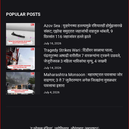
POPULAR POSTS
Azov Sea : युक्रेनच्या हल्ल्यामुळे रशियातही होर्मुझसारखे
संकट; एझोव्ह समुद्रात जहाजांची वाहतूक थांबली, 9
दिवसांत 116 जहाजांवर हल्ले झाले
July 16, 2026
Tragedy Strikes Wari : दिंडीवर काळाचा घाला;
पंढरपूरच्या आषाढी वारीतील 7 वारकऱ्यांना ट्रकने उडवले,
जेजुरीजवळ 3 महिला भाविकांचा मृत्यू, 4 जखमी
July 14, 2026
Maharashtra Monsoon : महाराष्ट्रात पावसाचा जोर
वाढणार; 3 ते 7 जुलैदरम्यान अनेक जिल्ह्यांना मुसळधार
पावसाचा इशारा
July 4, 2026
‘द फोकस इंडिया’, ज्योतिनगर, औरंगाबाद (महाराष्ट्र)