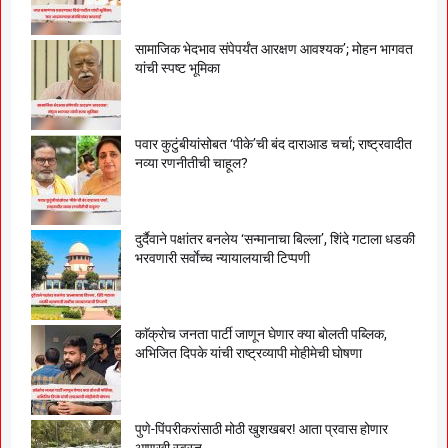
सामाजिक भेदभाव संपेपर्यंत आरक्षण आवश्यक’; मोहन भागवत
यांची स्पष्ट भूमिका
पवार कुटुंबीयांसोबत ‘पीके’ची बंद दाराआड चर्चा; राष्ट्रवादीत
नव्या रणनीतीची चाहूल?
दुर्दैवाने पक्षांतर बनलेय ‘सन्मानाचा बिल्ला’, शिंदे गटाला धडकी
भरवणारी सर्वाेच्च न्यायालयाची टिप्पणी
काॅक्राेच जनता पार्टी जाणून घेणार क्या बाेलती पब्लिक,
अभिजित दिपके यांची राष्ट्रव्यापी माेहीमेची घाेषणा
पुणे-पिंपरीकरांसाठी मोठी खुशखबर! आता प्रवास होणार
आणखी स्वस्त