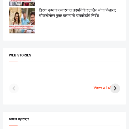
त्रिशा कृष्णन प्रकरणात उदयनिधी स्टालिन यांना दिलासा;
चौकशीनंतर मुक्त करण्याचे हायकोर्टाचे निर्देश
WEB STORIES
दगडी चाल फेम अभिनेत्री
श्रीमंत दगडूशेठ गणपती
ब
पूजा सावंत ने गुपचूप
2023
स
View all stories
उरकला साखरपुडा.
म
आपला महाराष्ट्र