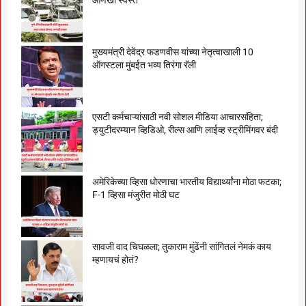
मुख्यमंत्री देवेंद्र फडणवीस यांच्या नेतृत्वाखाली 10
ऑगस्टला मुंबईत भव्य तिरंगा रॅली
एसटी कर्मचाऱ्यांसाठी नवी सोशल मीडिया आचारसंहिता;
ड्युटीदरम्यान व्हिडिओ, रील्स आणि लाईव्ह स्ट्रीमिंगवर बंदी
अमेरिकेच्या व्हिसा धोरणाचा भारतीय विद्यार्थ्यांना मोठा फटका;
F-1 व्हिसा मंजुरीत मोठी घट
सावजी वाद चिघळला; तुकाराम मुंढेंनी सांगितलं नेमकं काय
म्हणायचं होतं?