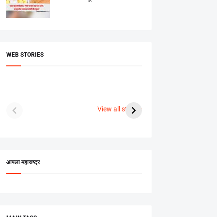
WEB STORIES
दगडी चाल फेम अभिनेत्री
श्रीमंत दगडूशेठ गणपती
ब्रि
पूजा सावंत ने गुपचूप
2023
सुनक 
View all stories
उरकला साखरपुडा.
अक्ष
आपला महाराष्ट्र