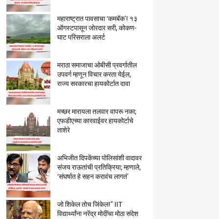
महाराष्ट्रात पावसाचा ‘कमबॅक’! १३
ऑगस्टपासून जोरदार सरी, कोकण-
घाट परिसराला अलर्ट
मराठा समाजाचा ओबीसी प्रवर्गातील
उपवर्ग म्हणून विचार करता येईल,
राज्य सरकारचा हायकोर्टात दावा
मच्छर मारायला तलवार वापरू नका;
एफडीएच्या कारवाईवर हायकोर्टाचे
ताशेरे
अभिजीत दिपकेंच्या पोलिसांशी वादावर
संजय राऊतांची प्रतिक्रिया; म्हणाले,
‘संघर्षात हे सहन करावंच लागतं’
जो शिकेल तोच जिंकेल!” IIT
विद्यार्थ्यांना नरेंद्र मोदींचा मोठा संदेश