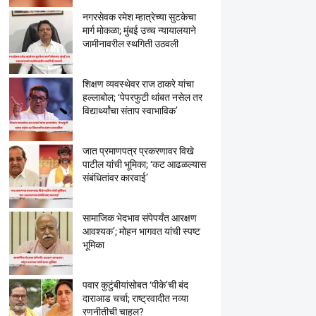
नगरसेवक रमेश म्हात्रेच्या सुटकेचा
मार्ग मोकळा; मुंबई उच्च न्यायालयाने
जामीनावरील स्थगिती उठवली
शिक्षण व्यवस्थेवर राज ठाकरे यांचा
हल्लाबोल; ‘पेपरफुटी थांबत नसेल तर
विद्यार्थ्यांचा संताप स्वाभाविक’
जात प्रमाणपत्र प्रकरणावर विखे
पाटील यांची भूमिका; ‘कट आढळल्यास
संबंधितांवर कारवाई’
सामाजिक भेदभाव संपेपर्यंत आरक्षण
आवश्यक’; मोहन भागवत यांची स्पष्ट
भूमिका
पवार कुटुंबीयांसोबत ‘पीके’ची बंद
दाराआड चर्चा; राष्ट्रवादीत नव्या
रणनीतीची चाहूल?