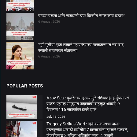
पाऊस पडला आणि राजधानी ठप्प! दिल्लीत नेमकं काय घडलं?
6 August 2026
‘गुंगी गुडीया’ एका शब्दाने महाराष्ट्राच्या राजकारणात नवा वाद;
रुपाली चाकणकर संतापल्या
6 August 2026
POPULAR POSTS
Azov Sea : युक्रेनच्या हल्ल्यामुळे रशियातही होर्मुझसारखे
संकट; एझोव्ह समुद्रात जहाजांची वाहतूक थांबली, 9
दिवसांत 116 जहाजांवर हल्ले झाले
July 16, 2026
Tragedy Strikes Wari : दिंडीवर काळाचा घाला;
पंढरपूरच्या आषाढी वारीतील 7 वारकऱ्यांना ट्रकने उडवले,
जेजुरीजवळ 3 महिला भाविकांचा मृत्यू, 4 जखमी