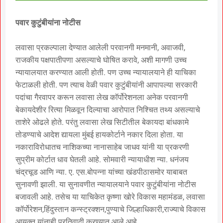
पवार कुटुंबीयांना नोटीस
लवासा प्रकल्पाला देण्यात आलेली परवानगी मनमानी, अवाजवी,
राजकीय पक्षपातीपणा असल्याचे घोषित करावे, अशी मागणी उच्च
न्यायालयात करण्यात आली होती. पण उच्च न्यायालयाने ही याचिका
फेटाळली होती. पण त्याच वेळी पवार कुटुंबीयांनी आपापल्या सरकारी
पदांचा गैरवापर करून लवासा लेख कॉर्पोरेशनला अनेक परवानगी
बेकायदेशीर रित्या मिळवून दिल्याचा आरोपात निश्चित तथ्य असल्याचे
ताशेरे ओढले होते. परंतु लवासा लेख सिटीतील बेकायदा बांधकामे
तोडण्याचे आदेश द्यायला मुंबई हायकोर्टाने नकार दिला होता. या
नकाराविरोधातच नाशिकच्या नानासाहेब जाधव यांनी या प्रकरणी
सुप्रीम कोर्टात धाव घेतली आहे. सोमवारी न्यायाधीश न्या. धनंजय
चंद्रचूड आणि न्या. ए. एस.बोपन्ना यांच्या खंडपीठासमोर याबाबत
सुनावणी झाली. या सुनावणीत न्यायालयाने पवार कुटुंबीयांना नोटीस
बजावली आहे. तसेच या याचिकेत कृष्णा खोरे विकास महामंडळ, लवासा
कॉर्पोरेशन,हिंदुस्तान कन्स्ट्रक्शन,पुण्याचे जिल्हाधिकारी,राज्याचे विकास
आयुक्त यांनाही प्रतिवादी करण्यात आले आहे.