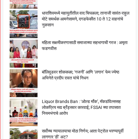
धाराशिवमध्ये महायुतीतील वाद चिघळला; तानाजी सावंत-राहुल
मोटे समर्थक आमनेसामने, दगडफेकीत 10 ते 12 वाहनांचे
नुकसान
महिला सक्षमीकरणासाठी समाजाच्या सहभागाची गरज : अमृता
फडणवीस
बॉलिवूडवर शोककळा; ‘गजनी’ आणि ‘लगान’ फेम ज्येष्ठ
अभिनेते प्रदीप रावत यांचे निधन
Liquor Brands Ban : ‘ओल्ड मॉंक’, मॅकडॉवेल्ससह
लोकप्रिय मद्य ब्रँड्सवर कारवाई; FSSAI च्या तपासात
नियमभंगाचे आरोप
सर्वोच्च न्यायालयाचा मोठा निर्णय; आता पेट्रोल भरण्यापूर्वी
लागणार ‘ही’ अट?