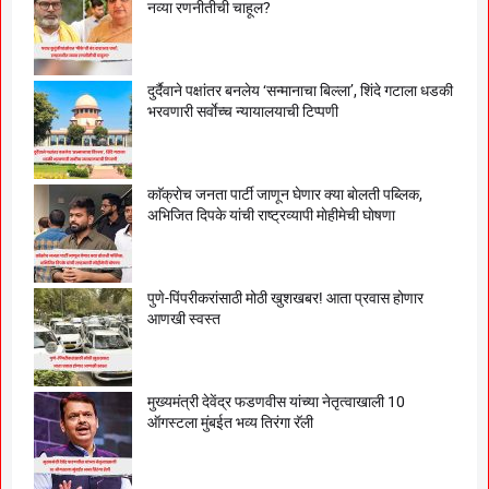
नव्या रणनीतीची चाहूल?
दुर्दैवाने पक्षांतर बनलेय ‘सन्मानाचा बिल्ला’, शिंदे गटाला धडकी
भरवणारी सर्वाेच्च न्यायालयाची टिप्पणी
काॅक्राेच जनता पार्टी जाणून घेणार क्या बाेलती पब्लिक,
अभिजित दिपके यांची राष्ट्रव्यापी माेहीमेची घाेषणा
पुणे-पिंपरीकरांसाठी मोठी खुशखबर! आता प्रवास होणार
आणखी स्वस्त
मुख्यमंत्री देवेंद्र फडणवीस यांच्या नेतृत्वाखाली 10
ऑगस्टला मुंबईत भव्य तिरंगा रॅली