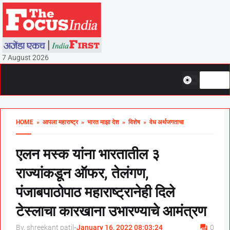
7 August 2026
HOME
» आपला महाराष्ट्र
» भारत माझा देश
» विशेष
» वेध अर्थजगताचा
एलन मस्क यांना भारतातील ३
राज्यांकडून ऑफर, तेलंगण,
पंजाबपाठोपाठ महाराष्ट्रानेही दिले
टेस्लाचा कारखाना उभारण्याचे आमंत्रण
By, shreekant patil
-
January 16, 2022 08:03:24
0