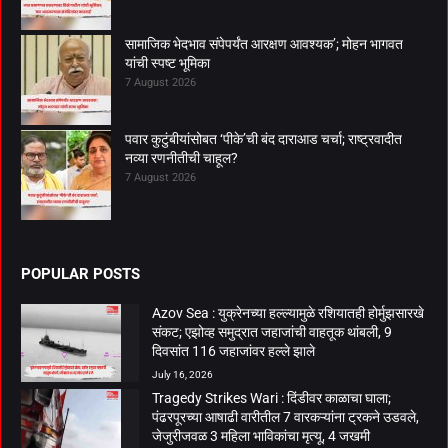
सामाजिक भेदभाव संपेपर्यंत आरक्षण आवश्यक’; मोहन भागवत
यांची स्पष्ट भूमिका
7 August 2026
पवार कुटुंबीयांसोबत ‘पीके’ची बंद दाराआड चर्चा; राष्ट्रवादीत
नव्या रणनीतीची चाहूल?
7 August 2026
POPULAR POSTS
Azov Sea : युक्रेनच्या हल्ल्यामुळे रशियातही होर्मुझसारखे
संकट; एझोव्ह समुद्रात जहाजांची वाहतूक थांबली, 9
दिवसांत 116 जहाजांवर हल्ले झाले
July 16, 2026
Tragedy Strikes Wari : दिंडीवर काळाचा घाला;
पंढरपूरच्या आषाढी वारीतील 7 वारकऱ्यांना ट्रकने उडवले,
जेजुरीजवळ 3 महिला भाविकांचा मृत्यू, 4 जखमी