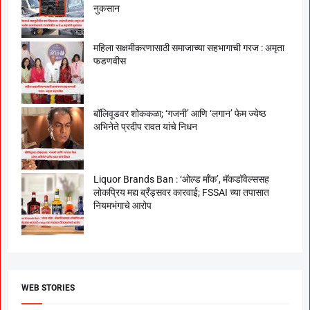
नुकसान
महिला सक्षमीकरणासाठी समाजाच्या सहभागाची गरज : अमृता
फडणवीस
बॉलिवूडवर शोककळा; ‘गजनी’ आणि ‘लगान’ फेम ज्येष्ठ
अभिनेते प्रदीप रावत यांचे निधन
Liquor Brands Ban : ‘ओल्ड मॉंक’, मॅकडॉवेल्ससह
लोकप्रिय मद्य ब्रँड्सवर कारवाई; FSSAI च्या तपासात
नियमभंगाचे आरोप
WEB STORIES