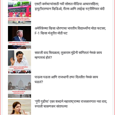
एसटी कर्मचाऱ्यांसाठी नवी सोशल मीडिया आचारसंहिता;
ड्युटीदरम्यान व्हिडिओ, रील्स आणि लाईव्ह स्ट्रीमिंगवर बंदी
अमेरिकेच्या व्हिसा धोरणाचा भारतीय विद्यार्थ्यांना मोठा फटका;
F-1 व्हिसा मंजुरीत मोठी घट
सावजी वाद चिघळला; तुकाराम मुंढेंनी सांगितलं नेमकं काय
म्हणायचं होतं?
पाऊस पडला आणि राजधानी ठप्प! दिल्लीत नेमकं काय
घडलं?
‘गुंगी गुडीया’ एका शब्दाने महाराष्ट्राच्या राजकारणात नवा वाद;
रुपाली चाकणकर संतापल्या