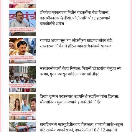
डीपफेक प्रकरणात नितीन गडकरींना मोठा दिलासा;
बदनामीकारक व्हिडीओ, फोटो आणि पोस्ट हटवण्याचे
हायकोर्टाचे आदेश
राज्यात आजपासून ‘या’ लोकप्रिय खाद्यपदार्थावर बंदी;
सरकारच्या निर्णयाने हॉटेल व्यावसायिकांमध्ये खळबळ
सरकारसोबतची बैठक निष्फळ; निवासी डॉक्टरांचा बेमुदत संप
कायम, गुरुवारपासून आंदोलन आणखी तीव्र
त्रिशा कृष्णन प्रकरणात उदयनिधी स्टालिन यांना दिलासा;
चौकशीनंतर मुक्त करण्याचे हायकोर्टाचे निर्देश
धाराशिवमध्ये महायुतीतील वाद चिघळला; तानाजी सावंत-राहुल
मोटे समर्थक आमनेसामने, दगडफेकीत 10 ते 12 वाहनांचे