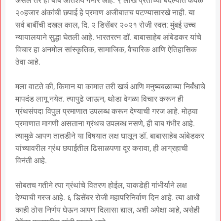
असेल तर ही बाब अतिशय गंभीर आहे. ९ लाख प्रतींच्या बदल्यात केवळ
२०हजार अंकांची छपाई हे प्रमाण अजीबातच पटण्यासारखे नाही. या
सर्व बाबींची दखल काल, दि. २ डिसेंबर २०२१ रोजी स्वत: मुंबई उच्च
न्यायालयाने सुद्धा घेतली आहे. भारतरत्न डॉ. बाबासाहेब आंबेडकर यांचे
विचार हा अनमोल सांस्कृतिक, सामाजिक, वैचारिक आणि ऐतिहासिक
ठेवा आहे.
मला वाटते की, किमान या कामात तरी खर्च आणि मनुष्यबळाच्या निर्बंधाचे
मापदंड लागू नयेत. त्यापुढे जाऊन, थोडा वेगळा विचार करून ही
ग्रंथसंपदा विपुल प्रमाणात उपलब्ध करून देण्याची गरज आहे. मोठ्या
प्रमाणात मागणी असताना ग्रंथच उपलब्ध नसणे, ही बाब गंभीर आहे.
त्यामुळे आपण तातडीने या विषयात लक्ष घालून डॉ. बाबासाहेब आंबेडकर
यांच्यावरील ग्रंथ छपाईतील ढिसाळपणा दूर करावा, ही आग्रहाची
विनंती आहे.
सोबतच गतीने त्या ग्रंथांचे वितरण होईल, याकडेही गांभीर्याने लक्ष
देण्याची गरज आहे. ६ डिसेंबर रोजी महापरिनिर्वाण दिन आहे. त्या आधी
काही ठोस निर्णय घेऊन आपण दिलासा द्याल, अशी अपेक्षा आहे, असेही