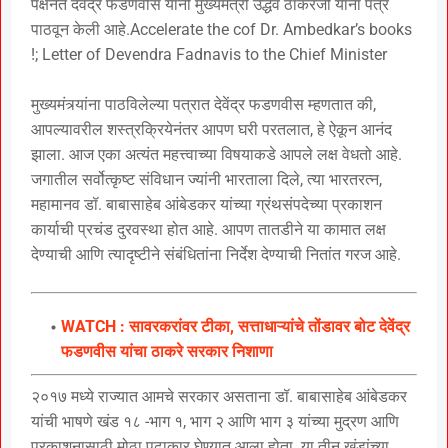
पक्षनेते देवेंंद्र फडणवीस यांनी मुख्यमंत्री उद्धव ठाकरेजी यांना पत्र
पाठवून केली आहे.Accelerate the cof Dr. Ambedkar’s books
!; Letter of Devendra Fadnavis to the Chief Minister
मुख्यमंत्र्यांना पाठविलेल्या पत्रात देवेंद्र फडणवीस म्हणतात की,
आपल्यावरील शस्त्रक्रियेनंतर आपण घरी परतलात, हे ऐकून आनंद
झाला. आज एका अत्यंत महत्त्वाच्या विषयाकडे आपले लक्ष वेधतो आहे.
जगातील सर्वोत्कृष्ट संविधान ज्यांनी भारताला दिले, त्या भारतरत्न,
महामानव डॉ. बाबासाहेब आंबेडकर यांच्या ग्रंथसंपदेच्या प्रकाशन
कार्याची प्रचंड दुरवस्था होत आहे. आपण तातडीने या कामात लक्ष
देण्याची आणि त्यादृष्टीने संबंधितांना निर्देश देण्याची नितांत गरज आहे.
WATCH : सावरकरांवर टीका, सत्ताधाऱ्यांचे तोंडावर बोट देवेंद्र
फडणवीस यांचा ठाकरे सरकार निशाणा
२०१७ मध्ये राज्यात आमचे सरकार असताना डॉ. बाबासाहेब आंबेडकर
यांची भाषणे खंड १८ -भाग १, भाग २ आणि भाग ३ यांच्या मुद्रण आणि
प्रकाशनासाठी मोठा पुढाकार घेण्यात आला होता. या तीन खंडांच्या