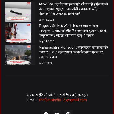
Azov Sea : युक्रेनच्या हल्ल्यामुळे रशियातही होर्मुझसारखे
संकट; एझोव्ह समुद्रात जहाजांची वाहतूक थांबली, 9
दिवसांत 116 जहाजांवर हल्ले झाले
July 16, 2026
Tragedy Strikes Wari : दिंडीवर काळाचा घाला;
पंढरपूरच्या आषाढी वारीतील 7 वारकऱ्यांना ट्रकने उडवले,
जेजुरीजवळ 3 महिला भाविकांचा मृत्यू, 4 जखमी
July 14, 2026
Maharashtra Monsoon : महाराष्ट्रात पावसाचा जोर
वाढणार; 3 ते 7 जुलैदरम्यान अनेक जिल्ह्यांना मुसळधार
पावसाचा इशारा
July 4, 2026
‘द फोकस इंडिया’, ज्योतिनगर, औरंगाबाद (महाराष्ट्र)
Email :
thefocusindia123@gmail.com