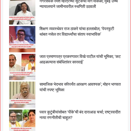
नगरसेवक रमेश म्हात्रेच्या सुटकेचा मार्ग मोकळा; मुंबई उच्च
न्यायालयाने जामीनावरील स्थगिती उठवली
शिक्षण व्यवस्थेवर राज ठाकरे यांचा हल्लाबोल; ‘पेपरफुटी
थांबत नसेल तर विद्यार्थ्यांचा संताप स्वाभाविक’
जात प्रमाणपत्र प्रकरणावर विखे पाटील यांची भूमिका; ‘कट
आढळल्यास संबंधितांवर कारवाई’
सामाजिक भेदभाव संपेपर्यंत आरक्षण आवश्यक’; मोहन भागवत
यांची स्पष्ट भूमिका
पवार कुटुंबीयांसोबत ‘पीके’ची बंद दाराआड चर्चा; राष्ट्रवादीत
नव्या रणनीतीची चाहूल?