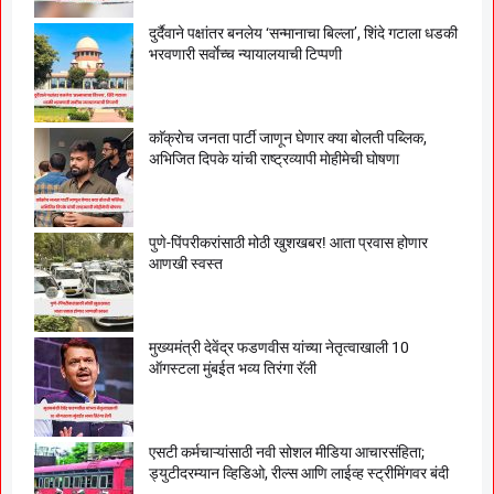
दुर्दैवाने पक्षांतर बनलेय ‘सन्मानाचा बिल्ला’, शिंदे गटाला धडकी
भरवणारी सर्वाेच्च न्यायालयाची टिप्पणी
काॅक्राेच जनता पार्टी जाणून घेणार क्या बाेलती पब्लिक,
अभिजित दिपके यांची राष्ट्रव्यापी माेहीमेची घाेषणा
पुणे-पिंपरीकरांसाठी मोठी खुशखबर! आता प्रवास होणार
आणखी स्वस्त
मुख्यमंत्री देवेंद्र फडणवीस यांच्या नेतृत्वाखाली 10
ऑगस्टला मुंबईत भव्य तिरंगा रॅली
एसटी कर्मचाऱ्यांसाठी नवी सोशल मीडिया आचारसंहिता;
ड्युटीदरम्यान व्हिडिओ, रील्स आणि लाईव्ह स्ट्रीमिंगवर बंदी