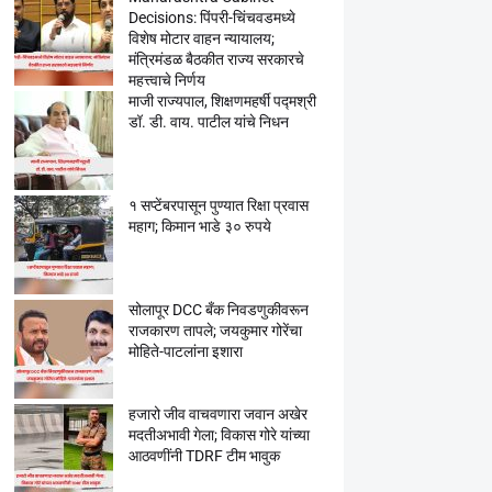
Decisions: पिंपरी-चिंचवडमध्ये
विशेष मोटार वाहन न्यायालय;
मंत्रिमंडळ बैठकीत राज्य सरकारचे
महत्त्वाचे निर्णय
माजी राज्यपाल, शिक्षणमहर्षी पद्मश्री
डॉ. डी. वाय. पाटील यांचे निधन
१ सप्टेंबरपासून पुण्यात रिक्षा प्रवास
महाग; किमान भाडे ३० रुपये
सोलापूर DCC बँक निवडणुकीवरून
राजकारण तापले; जयकुमार गोरेंचा
मोहिते-पाटलांना इशारा
हजारो जीव वाचवणारा जवान अखेर
मदतीअभावी गेला; विकास गोरे यांच्या
आठवणींनी TDRF टीम भावुक