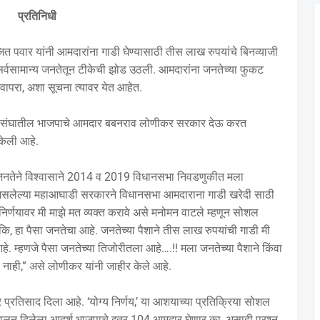
प्रतिनिधी
जित पवार यांनी आमदारांना गाडी घेण्यासाठी तीस लाख रुपयांचे बिनव्याजी
र सर्वसामान्य जनतेतून टीकेची झोड उठली. आमदारांना जनतेच्या फुकट
 वापरा, अशा सूचना त्यावर येत आहेत.
 मतदारसंघातील भाजपाचे आमदार बबनराव लोणीकर सरकार देऊ करत
केली आहे.
या जनतेने विश्वासाने 2014 व 2019 विधानसभा निवडणुकीत मला
्ये असलेल्या महाआघाडी सरकारने विधानसभा आमदाराना गाडी खरेदी साठी
 निर्णयावर मी माझे मत व्यक्त करावे असे मनोमन वाटले म्हणून सोशल
ो कि, हा पैसा जनतेचा आहे. जनतेच्या पैशाने तीस लाख रुपयांची गाडी मी
े. म्हणजे पैसा जनतेच्या तिजोरीतला आहे….!! मला जनतेच्या पैशाने किंवा
र नाही,” असे लोणीकर यांनी जाहीर केले आहे.
र प्रतिसाद दिला आहे. ‘योग्य निर्णय,’ या आशयाच्या प्रतिक्रिया सोशल
ी घालून दिलेला आदर्श भाजपाचे इतर 104 आमदार घेणार का, असाही प्रश्न