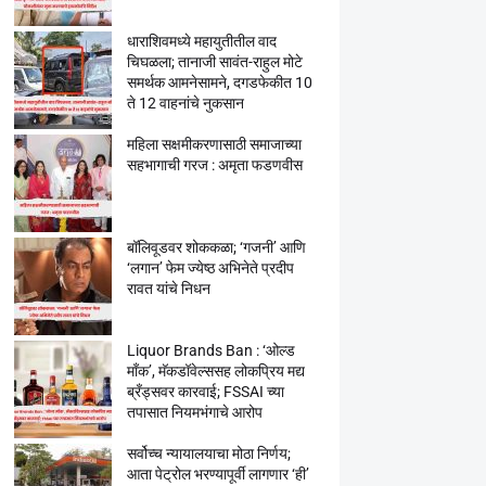
धाराशिवमध्ये महायुतीतील वाद
चिघळला; तानाजी सावंत-राहुल मोटे
समर्थक आमनेसामने, दगडफेकीत 10
ते 12 वाहनांचे नुकसान
महिला सक्षमीकरणासाठी समाजाच्या
सहभागाची गरज : अमृता फडणवीस
बॉलिवूडवर शोककळा; ‘गजनी’ आणि
‘लगान’ फेम ज्येष्ठ अभिनेते प्रदीप
रावत यांचे निधन
Liquor Brands Ban : ‘ओल्ड
मॉंक’, मॅकडॉवेल्ससह लोकप्रिय मद्य
ब्रँड्सवर कारवाई; FSSAI च्या
तपासात नियमभंगाचे आरोप
सर्वोच्च न्यायालयाचा मोठा निर्णय;
आता पेट्रोल भरण्यापूर्वी लागणार ‘ही’