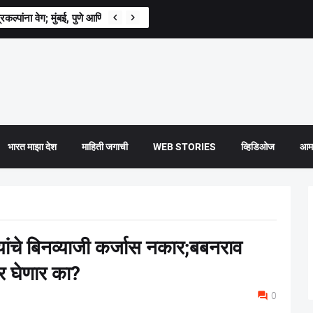
्रकल्पांना वेग; मुंबई, पुणे आणि नागपुरात 683 किमीचे मेट्रो जाळे उभारणार
भारत माझा देश
माहिती जगाची
WEB STORIES
व्हिडिओज
आमच
यांचे बिनव्याजी कर्जास नकार;बबनराव
र घेणार का?
0