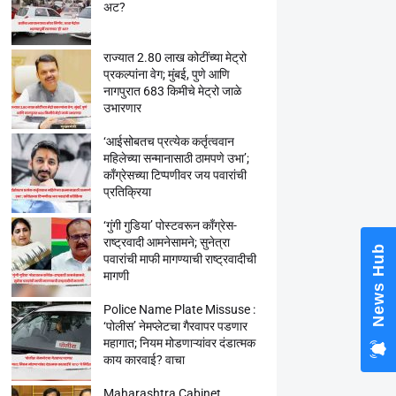
अट?
राज्यात 2.80 लाख कोटींच्या मेट्रो
प्रकल्पांना वेग; मुंबई, पुणे आणि
नागपुरात 683 किमीचे मेट्रो जाळे
उभारणार
‘आईसोबतच प्रत्येक कर्तृत्ववान
महिलेच्या सन्मानासाठी ठामपणे उभा’;
काँग्रेसच्या टिप्पणीवर जय पवारांची
प्रतिक्रिया
‘गुंगी गुडिया’ पोस्टवरून काँग्रेस-
राष्ट्रवादी आमनेसामने; सुनेत्रा
News Hub
पवारांची माफी मागण्याची राष्ट्रवादीची
मागणी
Police Name Plate Missuse :
‘पोलीस’ नेमप्लेटचा गैरवापर पडणार
महागात; नियम मोडणाऱ्यांवर दंडात्मक
काय कारवाई? वाचा
Maharashtra Cabinet