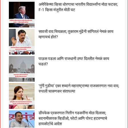
अमेरिकेच्या व्हिसा धोरणाचा भारतीय विद्यार्थ्यांना मोठा फटका;
F-1 व्हिसा मंजुरीत मोठी घट
सावजी वाद चिघळला; तुकाराम मुंढेंनी सांगितलं नेमकं काय
म्हणायचं होतं?
पाऊस पडला आणि राजधानी ठप्प! दिल्लीत नेमकं काय
घडलं?
‘गुंगी गुडीया’ एका शब्दाने महाराष्ट्राच्या राजकारणात नवा वाद;
रुपाली चाकणकर संतापल्या
डीपफेक प्रकरणात नितीन गडकरींना मोठा दिलासा;
बदनामीकारक व्हिडीओ, फोटो आणि पोस्ट हटवण्याचे
हायकोर्टाचे आदेश