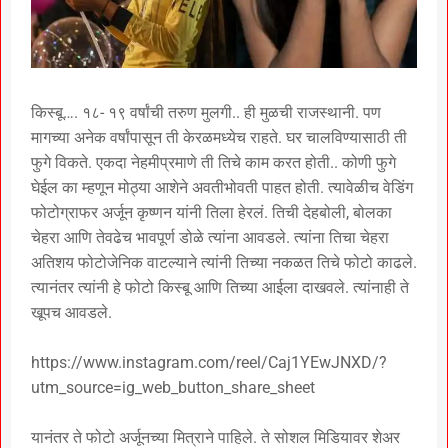
किस्बू…. १८- १९ वर्षांची तरुण मुलगी.. ही मुळची राजस्थानी. पण
मागच्या अनेक वर्षांपासून ती केरळमध्येच राहते. घर चालविण्यासाठी ती
फुगे विकते. एकदा नेहमीप्रमाणे ती तिचे काम करत होती.. कोणी फुगे
घेईल का म्हणून मोठ्या आशेने अवतीभोवती पाहत होती. त्यावेळीच वेडिंग
फोटोग्राफर अर्जून कृष्णन यांनी तिला हेरलं. तिची देहबोली, बोलका
चेहरा आणि तेवढेच भावपूर्ण डोळे त्यांना आवडले. त्यांना तिचा चेहरा
अतिशय फोटोजेनिक वाटल्याने त्यांनी तिच्या नकळत तिचे फोटो काढले.
त्यानंतर त्यांनी हे फोटो किस्बू आणि तिच्या आईला दाखवले. त्यांनाही ते
खूपच आवडले.
https://www.instagram.com/reel/Caj1YEwJNXD/?
utm_source=ig_web_button_share_sheet
यानंतर ते फोटो अर्जूनच्या मित्राने पाहिले. ते सोशल मिडियावर शेअर