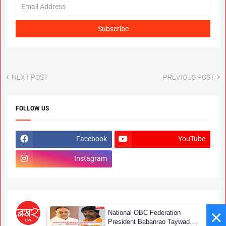
NEXT POST
PREVIOUS POST
FOLLOW US
Facebook
YouTube
Instagram
×
National OBC Federation
President Babanrao Taywade