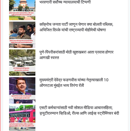
भरवणारी सर्वाेच्च न्यायालयाची टिप्पणी
काॅक्राेच जनता पार्टी जाणून घेणार क्या बाेलती पब्लिक,
अभिजित दिपके यांची राष्ट्रव्यापी माेहीमेची घाेषणा
पुणे-पिंपरीकरांसाठी मोठी खुशखबर! आता प्रवास होणार
आणखी स्वस्त
मुख्यमंत्री देवेंद्र फडणवीस यांच्या नेतृत्वाखाली 10
ऑगस्टला मुंबईत भव्य तिरंगा रॅली
एसटी कर्मचाऱ्यांसाठी नवी सोशल मीडिया आचारसंहिता;
ड्युटीदरम्यान व्हिडिओ, रील्स आणि लाईव्ह स्ट्रीमिंगवर बंदी