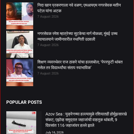
निदा खान प्रकरणाला नवे वळण; एमआयएम नगरसेवक मतीन
पटेल यांना अटक
7 August 2026
नगरसेवक रमेश म्हात्रेच्या सुटकेचा मार्ग मोकळा; मुंबई उच्च
न्यायालयाने जामीनावरील स्थगिती उठवली
7 August 2026
शिक्षण व्यवस्थेवर राज ठाकरे यांचा हल्लाबोल; ‘पेपरफुटी थांबत
नसेल तर विद्यार्थ्यांचा संताप स्वाभाविक’
7 August 2026
POPULAR POSTS
Azov Sea : युक्रेनच्या हल्ल्यामुळे रशियातही होर्मुझसारखे
संकट; एझोव्ह समुद्रात जहाजांची वाहतूक थांबली, 9
दिवसांत 116 जहाजांवर हल्ले झाले
July 16, 2026