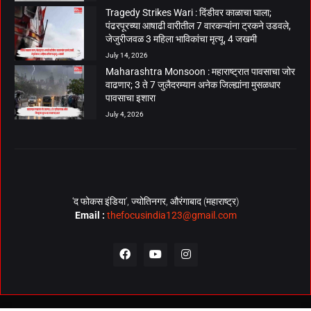
Tragedy Strikes Wari : दिंडीवर काळाचा घाला;
पंढरपूरच्या आषाढी वारीतील 7 वारकऱ्यांना ट्रकने उडवले,
जेजुरीजवळ 3 महिला भाविकांचा मृत्यू, 4 जखमी
July 14, 2026
Maharashtra Monsoon : महाराष्ट्रात पावसाचा जोर
वाढणार; 3 ते 7 जुलैदरम्यान अनेक जिल्ह्यांना मुसळधार
पावसाचा इशारा
July 4, 2026
‘द फोकस इंडिया’, ज्योतिनगर, औरंगाबाद (महाराष्ट्र)
Email :
thefocusindia123@gmail.com