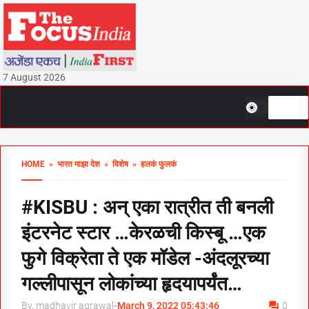
7 August 2026
HOME
» भारत माझा देश
» विशेष
» हलकं फुलकं
#KISBU : अन् एका रात्रीत ती बनली
इंटरनेट स्टार …केरळची किस्बू …एक
फुगे विक्रेता ते एक मॉडेल -अंदलूरच्या
गल्लीपासून लोकांच्या हृदयापर्यंत…
By, madhavir agrawal
-
March 9, 2022 05:43:46
0