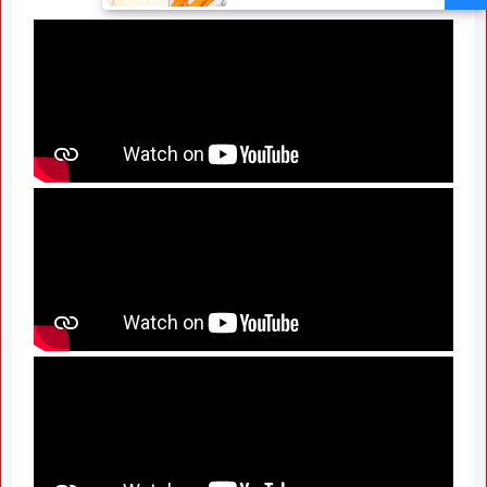
Claims Only 27 Kunbi
Certificates Issued in
Marathwada After September 2
GR; Alarming News for Mano