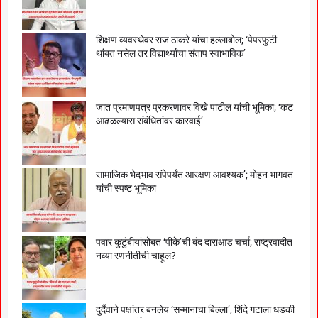
शिक्षण व्यवस्थेवर राज ठाकरे यांचा हल्लाबोल; ‘पेपरफुटी
थांबत नसेल तर विद्यार्थ्यांचा संताप स्वाभाविक’
जात प्रमाणपत्र प्रकरणावर विखे पाटील यांची भूमिका; ‘कट
आढळल्यास संबंधितांवर कारवाई’
सामाजिक भेदभाव संपेपर्यंत आरक्षण आवश्यक’; मोहन भागवत
यांची स्पष्ट भूमिका
पवार कुटुंबीयांसोबत ‘पीके’ची बंद दाराआड चर्चा; राष्ट्रवादीत
नव्या रणनीतीची चाहूल?
दुर्दैवाने पक्षांतर बनलेय ‘सन्मानाचा बिल्ला’, शिंदे गटाला धडकी