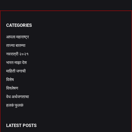
CATEGORIES
आपला महाराष्ट्र
ताज्या बातम्या
नवरात्री २०२१
भारत माझा देश
माहिती जगाची
विशेष
विश्लेषण
वेध अर्थजगताचा
हलकं फुलकं
LATEST POSTS