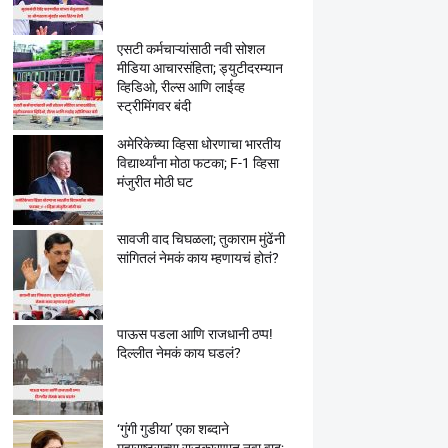
एसटी कर्मचाऱ्यांसाठी नवी सोशल
मीडिया आचारसंहिता; ड्युटीदरम्यान
व्हिडिओ, रील्स आणि लाईव्ह
स्ट्रीमिंगवर बंदी
अमेरिकेच्या व्हिसा धोरणाचा भारतीय
विद्यार्थ्यांना मोठा फटका; F-1 व्हिसा
मंजुरीत मोठी घट
सावजी वाद चिघळला; तुकाराम मुंढेंनी
सांगितलं नेमकं काय म्हणायचं होतं?
पाऊस पडला आणि राजधानी ठप्प!
दिल्लीत नेमकं काय घडलं?
‘गुंगी गुडीया’ एका शब्दाने