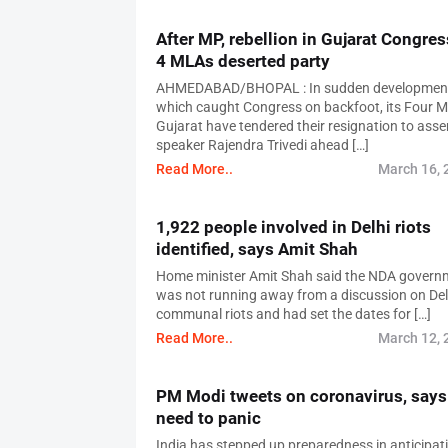
After MP, rebellion in Gujarat Congres
4 MLAs deserted party
AHMEDABAD/BHOPAL : In sudden developmen
which caught Congress on backfoot, its Four M
Gujarat have tendered their resignation to ass
speaker Rajendra Trivedi ahead […]
Read More..
March 16, 
1,922 people involved in Delhi riots
identified, says Amit Shah
Home minister Amit Shah said the NDA govern
was not running away from a discussion on Del
communal riots and had set the dates for […]
Read More..
March 12, 
PM Modi tweets on coronavirus, says
need to panic
India has stepped up preparedness in anticipat