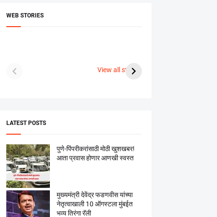
WEB STORIES
दगडी चाल फेम अभिनेत्री
श्रीमंत दगडूशेठ गणपती
ब्रि
पूजा सावंत ने गुपचूप
2023
सुनक 
View all stories
उरकला साखरपुडा.
अक्ष
LATEST POSTS
पुणे-पिंपरीकरांसाठी मोठी खुशखबर!
आता प्रवास होणार आणखी स्वस्त
मुख्यमंत्री देवेंद्र फडणवीस यांच्या
नेतृत्वाखाली 10 ऑगस्टला मुंबईत
भव्य तिरंगा रॅली