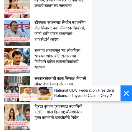
महाराष्ट्राच्या राजकारणात नवा वाद;
रुपाली चाकणकर संतापल्या
डीपफेक प्रकरणात नितीन गडकरींना
मोठा दिलासा; बदनामीकारक व्हिडीओ,
फोटो आणि पोस्ट हटवण्याचे
हायकोर्टाचे आदेश
राज्यात आजपासून ‘या’ लोकप्रिय
खाद्यपदार्थावर बंदी; सरकारच्या
निर्णयाने हॉटेल व्यावसायिकांमध्ये
खळबळ
सरकारसोबतची बैठक निष्फळ; निवासी
डॉक्टरांचा बेमुदत संप कायम,
×
गुरुवारपासून आंदोलन आणखी तीव्र
National OBC Federation President
Babanrao Taywade Claims Only 27
Kunbi Certificates Issued in
त्रिशा कृष्णन प्रकरणात उदयनिधी
Marathwada After September 2 GR;
Alarming News for Mano
स्टालिन यांना दिलासा; चौकशीनंतर
मुक्त करण्याचे हायकोर्टाचे निर्देश