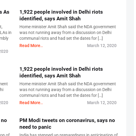
s As
1,922 people involved in Delhi riots
identified, says Amit Shah
t,
Home minister Amit Shah said the NDA government
LAs in
was not running away from a discussion on Delhi
embly
communal riots and had set the dates for […]
Read More..
March 12, 2020
2020
1,922 people involved in Delhi riots
identified, says Amit Shah
ment
Home minister Amit Shah said the NDA government
hi
was not running away from a discussion on Delhi
communal riots and had set the dates for […]
2020
Read More..
March 12, 2020
 no
PM Modi tweets on coronavirus, says no
need to panic
ion of
India has stepped up preparedness in anticipation of