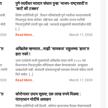
’त
पुणे पदवीधर मतदार संघात पुन्हा ‘भाजप-राष्ट्रवादी’त
‘काटें की टक्कर’
ंघाची
विशेष प्रतिनिधी पुणे : विधान परिषदेसाठी पुणे पदवीधर मतदारसंघाची
निवडणूक येत्या सप्टेंबर महिन्यात आहे. भारतीय जनता पार्टीची
 मोठी
निवडणुकीची तयारी सुरू आहे. पक्षाकडे इच्छुकांची संख्यादेखील मोठी
[…]
2020
Read More..
March 17, 2020
’त
अखिलेश म्हणतात…माझी ‘सायकल’ राहुलच्या ‘हाता’त
हात नको !
उत्तर प्रदेशचे माजी मुख्यमंत्री अखिलेश यादव यांनी २०२० च्या
ता
विधानसभा निवडणुकीत कॉँग्रेसला सोबत घेण्यासंदर्भात उत्सूकता
त्यांनी
दाखवलेली नाही. मायावती यांच्यापासूनही फारकत घेण्याचे संकेत त्यांनी
दिले आहेत. […]
2020
Read More..
March 17, 2020
’त
कोरोनावर उपाय सूचवा; एक लाख रुपये मिळवा :
पंतप्रधान मोदींचे आवाहन
विशेष प्रतिनिधी नवी दिल्ली : कोरोना व्हायरसचा फैलाव रोखण्यासाठी