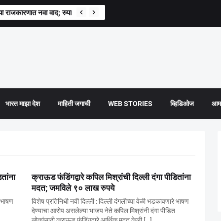
्राच्या राजकारणात नवा वाद; रुपाली चाकणकर संतापल्या
भारत माझा देश
माहिती जगाची
WEB STORIES
व्हिडिओज
आमच
ितांना
क्राऊड फंडिंगद्वारे कपिल मिश्रांची दिल्ली दंगा पीडितांना
मदत; जमविले ९० लाख रुपये
े भाषण
विशेष प्रतिनिधी नवी दिल्ली : दिल्ली दंगलीच्या वेळी भडकावणारे भाषण
देण्याचा आरोप असलेल्या भाजप नेते कपिल मिश्रांनी दंगा पीडित
लोकांसाठी क्राऊड फंडिंगद्वारे आर्थिक मदत केली […]