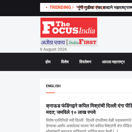
TRENDING
« Previous Page
‘गुंगी गुडीया’ एका शब्दाने महाराष्ट
6 August 2026
होम
विशेष
विश्लेषण
आपला महाराष्ट्र
ENGLISH
क्राऊड फंडिंगद्वारे कपिल मिश्रांची दिल्ली दंगा पीड
मदत; जमविले ९० लाख रुपये
विशेष प्रतिनिधी नवी दिल्ली : दिल्ली दंगलीच्या वेळी भडकावणार
देण्याचा आरोप असलेल्या भाजप नेते कपिल मिश्रांनी दंगा पीडित
लोकांसाठी क्राऊड फंडिंगद्वारे आर्थिक मदत केली […]