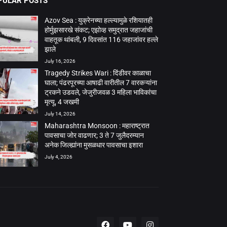
PULAR POSTS
Azov Sea : युक्रेनच्या हल्ल्यामुळे रशियातही
होर्मुझसारखे संकट; एझोव्ह समुद्रात जहाजांची
वाहतूक थांबली, 9 दिवसांत 116 जहाजांवर हल्ले
झाले
July 16, 2026
Tragedy Strikes Wari : दिंडीवर काळाचा
घाला; पंढरपूरच्या आषाढी वारीतील 7 वारकऱ्यांना
ट्रकने उडवले, जेजुरीजवळ 3 महिला भाविकांचा
मृत्यू, 4 जखमी
July 14, 2026
Maharashtra Monsoon : महाराष्ट्रात
पावसाचा जोर वाढणार; 3 ते 7 जुलैदरम्यान
अनेक जिल्ह्यांना मुसळधार पावसाचा इशारा
July 4, 2026