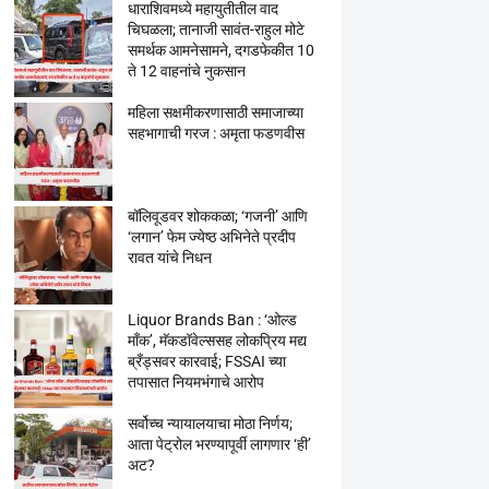
धाराशिवमध्ये महायुतीतील वाद
चिघळला; तानाजी सावंत-राहुल मोटे
समर्थक आमनेसामने, दगडफेकीत 10
ते 12 वाहनांचे नुकसान
महिला सक्षमीकरणासाठी समाजाच्या
सहभागाची गरज : अमृता फडणवीस
बॉलिवूडवर शोककळा; ‘गजनी’ आणि
‘लगान’ फेम ज्येष्ठ अभिनेते प्रदीप
रावत यांचे निधन
Liquor Brands Ban : ‘ओल्ड
मॉंक’, मॅकडॉवेल्ससह लोकप्रिय मद्य
ब्रँड्सवर कारवाई; FSSAI च्या
तपासात नियमभंगाचे आरोप
सर्वोच्च न्यायालयाचा मोठा निर्णय;
आता पेट्रोल भरण्यापूर्वी लागणार ‘ही’
अट?