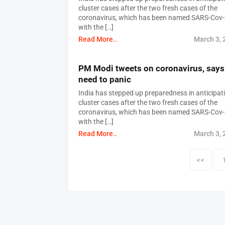
cluster cases after the two fresh cases of the
coronavirus, which has been named SARS-Cov-
with the […]
Read More..
March 3, 
PM Modi tweets on coronavirus, says
need to panic
India has stepped up preparedness in anticipat
cluster cases after the two fresh cases of the
coronavirus, which has been named SARS-Cov-
with the […]
Read More..
March 3, 
P
o
<<
s
t
s
p
a
g