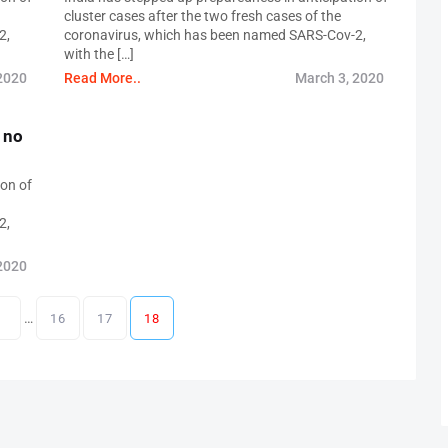
cluster cases after the two fresh cases of the
2,
coronavirus, which has been named SARS-Cov-2,
with the […]
2020
Read More..
March 3, 2020
 no
ion of
2,
2020
…
1
16
17
18