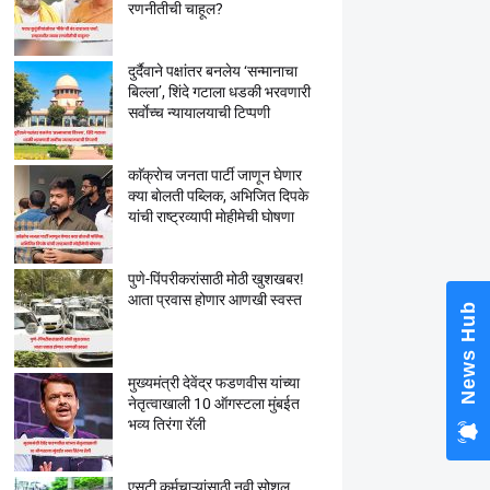
रणनीतीची चाहूल?
दुर्दैवाने पक्षांतर बनलेय ‘सन्मानाचा
बिल्ला’, शिंदे गटाला धडकी भरवणारी
सर्वाेच्च न्यायालयाची टिप्पणी
काॅक्राेच जनता पार्टी जाणून घेणार
क्या बाेलती पब्लिक, अभिजित दिपके
यांची राष्ट्रव्यापी माेहीमेची घाेषणा
पुणे-पिंपरीकरांसाठी मोठी खुशखबर!
आता प्रवास होणार आणखी स्वस्त
News Hub
मुख्यमंत्री देवेंद्र फडणवीस यांच्या
नेतृत्वाखाली 10 ऑगस्टला मुंबईत
भव्य तिरंगा रॅली
एसटी कर्मचाऱ्यांसाठी नवी सोशल