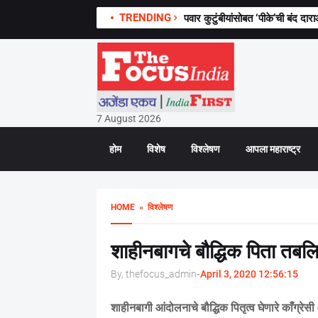
TRENDING
पवार कुटुंबीयांसोबत ‘पीके’ची बंद दार
7 August 2026
होम
विशेष
विश्लेषण
आपला महाराष्ट्र
HOME
» विश्लेषण
शाहीनबागचे बौद्धिक पिता तबलि
By, thefocus_admin
-
April 3, 2020 12:56:15
शाहीनबागी आंदोलनाचे बौद्धिक पितृत्व घेणारे काँग्रे