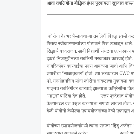
आता तबलिगींना बौद्धिक इंधन पुरवायला सुरवात करू
कोरोना देशभर फैलावणाऱ्या तबलिगीं विरुद्ध इकडे क
पितृत्व स्वीकारणाऱ्यांच्या पोटातले पित्त उफाळून आले
सिद्धार्थ वरदराजन, डावी विद्यार्थी संघटना एएसएफआय 
इकडे निजामुद्दीनच्या तबलिगी मरकजवर कारवाई होते
नागरिकांवर कारवाईचा फास आवळला जातो आणि तिकडे
तयारीचा “साक्षात़्कार” होतो. त्या सरकारवर CWC मध
डॉ. मनमोहनसिंग यांना कोरोना संकटाचा मुकाबला करण
यातूनच तबलिंगीवर कारवाई झाल्याचा काँग्रेसींना कि
“मागून” पाठिंबा देत होते. उत्तर प्रदेशात योगींनी
केल्याबद्दल दंड वसूल करण्याचा सपाटा लावला होता. त
वेळी योगींनी केलेल्या उपाययोजनांच्या वेळी उफाळून 
योगींच्या उपाययोजनांमध्ये त्यांना सगळा “हिंदू अजेंड
सपाट्यात सापडले आहेत. इकडे अाज मोदींनी