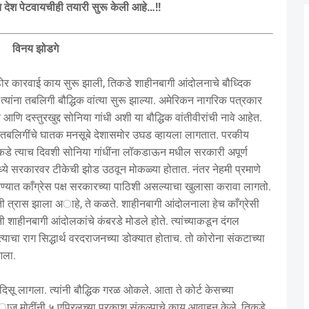
न देश पेटवायचीही तयारी सुरू केली आहे…!!
विनय झोडगे
ठोर कारवाई काय सुरू झाली, तिकडे शाहीनबागी आंदोलनाचे बौध्दिक
. त्यांना तबलिगी बौद्धिक वांत्या सुरू झाल्या. अमेरिकन नागरिक पत्रकार
आणि दस्तुरखुद्द सोनिया गांधी अशी या बौद्धिक वांतीवीरांची नावे आहेत.
. तबलिगींचे घातक मनसूबे देशासमोर उघड व्हायला लागतात. परकीय
 त्याच दिवशी सोनिया गांधींना लॉकडाऊन मधील सरकारी अपूर्ण
्ये सरकारवर टीकेची झोड उठवून मोकळ्या होतात. नंतर नेहमी प्रमाणे
्यात काँग्रेस पक्ष सरकारच्या पाठिशी असल्याचा खुलासा करावा लागतो.
ती त्रास झाला अाहे, ते कळते. शाहीनबागी आंदोलनाला हेच काँग्रेसी
 शाहीनबागी आंदोलकांचे कंबरडे मोडले होते. त्यांच्याकडून दंगल
्याचा राग सिद्धार्थ वरदराजनच्या डोक्यात होताच. तो कोरोना संकटाच्या
आला.
ा” दिसू लागला. त्यांनी बौद्धिक गरळ ओकले. आता ते कोर्ट केसच्या
 ५ एप्रिलच्या प्रकाश संकल्पाचे काय आवाहन केले, तिकडे