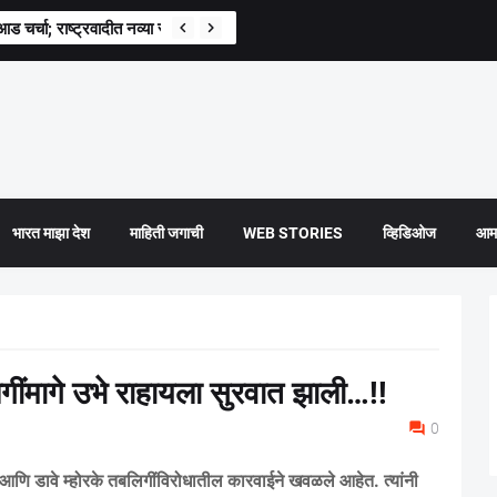
ाआड चर्चा; राष्ट्रवादीत नव्या रणनीतीची चाहूल?
भारत माझा देश
माहिती जगाची
WEB STORIES
व्हिडिओज
आमच
गींमागे उभे राहायला सुरवात झाली…!!
0
सी आणि डावे म्होरके तबलिगींविरोधातील कारवाईने खवळले आहेत. त्यांनी