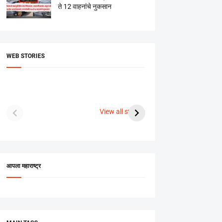
ते 12 वाहनांचे नुकसान
WEB STORIES
दगडी चाल फेम अभिनेत्री
श्रीमंत दगडूशेठ गणपती
ब्रि
पूजा सावंत ने गुपचूप
2023
सुनक 
View all stories
उरकला साखरपुडा.
अक्ष
आपला महाराष्ट्र