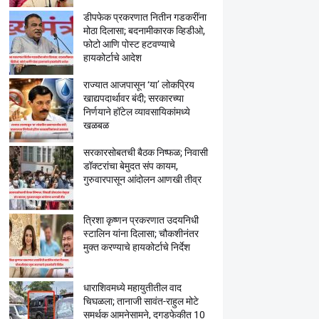
डीपफेक प्रकरणात नितीन गडकरींना
मोठा दिलासा; बदनामीकारक व्हिडीओ,
फोटो आणि पोस्ट हटवण्याचे
हायकोर्टाचे आदेश
राज्यात आजपासून ‘या’ लोकप्रिय
खाद्यपदार्थावर बंदी; सरकारच्या
निर्णयाने हॉटेल व्यावसायिकांमध्ये
खळबळ
सरकारसोबतची बैठक निष्फळ; निवासी
डॉक्टरांचा बेमुदत संप कायम,
गुरुवारपासून आंदोलन आणखी तीव्र
त्रिशा कृष्णन प्रकरणात उदयनिधी
स्टालिन यांना दिलासा; चौकशीनंतर
मुक्त करण्याचे हायकोर्टाचे निर्देश
धाराशिवमध्ये महायुतीतील वाद
चिघळला; तानाजी सावंत-राहुल मोटे
समर्थक आमनेसामने, दगडफेकीत 10