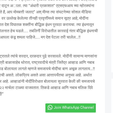
र दाटून अाला. त्या “अंधारी प्रकाशात” एएसएफआय च्या म्होरक्यांना
 है, आप मोमबत्ती जलाए” अश् मीम्स त्या संघटनेच्या सोशल मीडिया
ख केलेल्या तीनही प्रवृत्तींमध्ये समान सूत्र आहे, मोदींना
ात देश विघातक शक्तींना बौद्धिक इंधन पुरवठा करायचा. त्या इंधनातून
ंदोलनात हेच घडले….. तबलिगीं विरोधातील कारवाई नंतर बौद्धिक इंधनाची
पला कंडू शमला पाहिजे….. मग देश पेटला तरी चालेल…!!
ातले त्यांचे सरदार, दरकदार पुढे सरसावले. मोदींनी सामान्य माणसांना
त्री बाळासाहेब थोरात, राष्ट्रवादीचे मंत्री जितेंद्र आव्हाड आणि नबाब
ाड बोलायला लागले म्हणजे समजायचे मोदींचा बाण अचूक लागलाय…!!
ाची असते. लोकप्रिय असते असा आत्तापर्यंतचा अनुभव आहे. अर्थात
ोमीटर आहे. आव्हाडांनी मोदींविरोधात बोलायला सुरवात केली की समजायचे
२२ मार्चला टाळ्या वाजवतात. तिकडे आव्हाड आणि नबाब मलिक दिवे
दी”
Join WhatsApp Channel