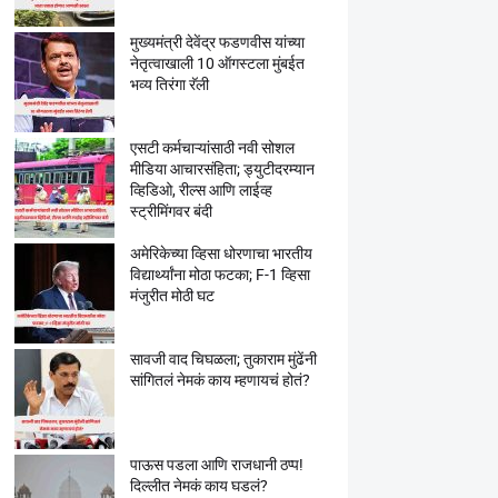
मुख्यमंत्री देवेंद्र फडणवीस यांच्या
नेतृत्वाखाली 10 ऑगस्टला मुंबईत
भव्य तिरंगा रॅली
एसटी कर्मचाऱ्यांसाठी नवी सोशल
मीडिया आचारसंहिता; ड्युटीदरम्यान
व्हिडिओ, रील्स आणि लाईव्ह
स्ट्रीमिंगवर बंदी
अमेरिकेच्या व्हिसा धोरणाचा भारतीय
विद्यार्थ्यांना मोठा फटका; F-1 व्हिसा
मंजुरीत मोठी घट
सावजी वाद चिघळला; तुकाराम मुंढेंनी
सांगितलं नेमकं काय म्हणायचं होतं?
पाऊस पडला आणि राजधानी ठप्प!
दिल्लीत नेमकं काय घडलं?