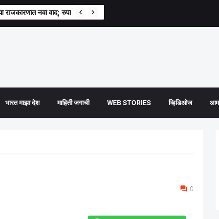
्राच्या राजकारणात नवा वाद; रुपाली चाकणकर संतापल्या
भारत माझा देश
माहिती जगाची
WEB STORIES
व्हिडिओज
आमच
0