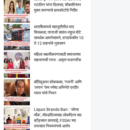
स्टालिन यांना दिलासा; चौकशीनंतर
मुक्त करण्याचे हायकोर्टाचे निर्देश
धाराशिवमध्ये महायुतीतील वाद
चिघळला; तानाजी सावंत-राहुल मोटे
समर्थक आमनेसामने, दगडफेकीत 10
ते 12 वाहनांचे नुकसान
महिला सक्षमीकरणासाठी समाजाच्या
सहभागाची गरज : अमृता फडणवीस
बॉलिवूडवर शोककळा; ‘गजनी’ आणि
‘लगान’ फेम ज्येष्ठ अभिनेते प्रदीप
रावत यांचे निधन
Liquor Brands Ban : ‘ओल्ड
मॉंक’, मॅकडॉवेल्ससह लोकप्रिय मद्य
ब्रँड्सवर कारवाई; FSSAI च्या
तपासात नियमभंगाचे आरोप