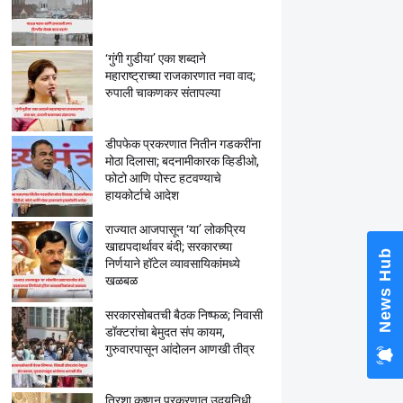
‘गुंगी गुडीया’ एका शब्दाने
महाराष्ट्राच्या राजकारणात नवा वाद;
रुपाली चाकणकर संतापल्या
डीपफेक प्रकरणात नितीन गडकरींना
मोठा दिलासा; बदनामीकारक व्हिडीओ,
फोटो आणि पोस्ट हटवण्याचे
हायकोर्टाचे आदेश
राज्यात आजपासून ‘या’ लोकप्रिय
खाद्यपदार्थावर बंदी; सरकारच्या
News Hub
निर्णयाने हॉटेल व्यावसायिकांमध्ये
खळबळ
सरकारसोबतची बैठक निष्फळ; निवासी
डॉक्टरांचा बेमुदत संप कायम,
गुरुवारपासून आंदोलन आणखी तीव्र
त्रिशा कृष्णन प्रकरणात उदयनिधी