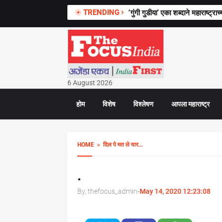
TRENDING
‘गुंगी गुडीया’ एका शब्दाने महाराष्ट
6 August 2026
होम
विशेष
विश्लेषण
आपला महाराष्ट्र
HOME
» दिल पे मत ले यार...
.
By, thefocus_admin
-
May 14, 2020 12:23:08