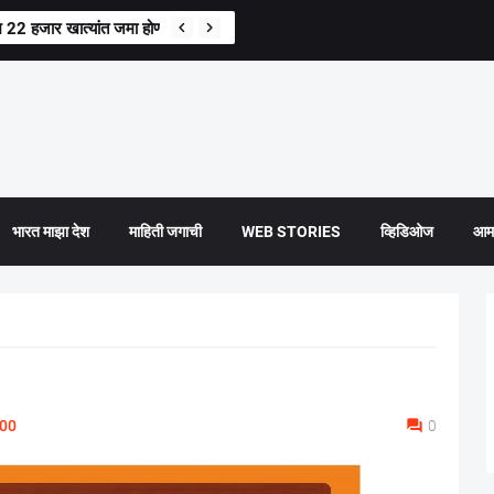
 22 हजार खात्यांत जमा होणार 5,029 कोटींचा पहिला हप्ता
भारत माझा देश
माहिती जगाची
WEB STORIES
व्हिडिओज
आमच
:00
0