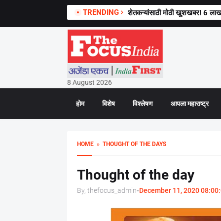
TRENDING
शेतकऱ्यांसाठी मोठी खुशखबर! 6 लाख
8 August 2026
होम
विशेष
विश्लेषण
आपला महाराष्ट्र
HOME
» THOUGHT OF THE DAYS
Thought of the day
By, thefocus_admin
-
December 11, 2020 08:00