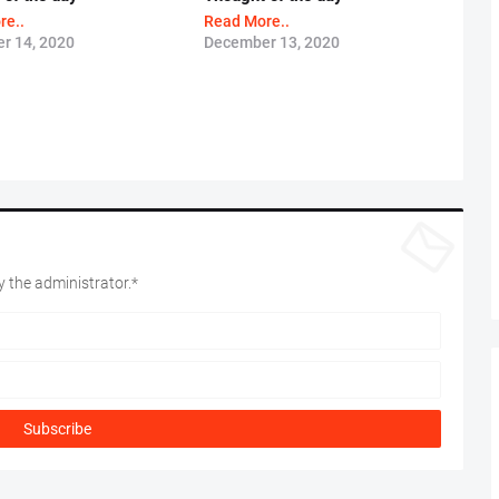
re..
Read More..
r 14, 2020
December 13, 2020
 the administrator.*