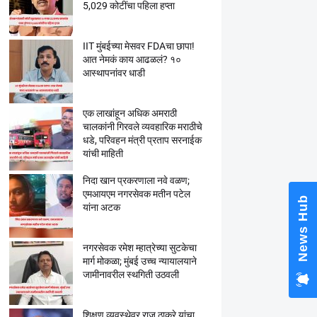
5,029 कोटींचा पहिला हप्ता
IIT मुंबईच्या मेसवर FDAचा छापा!
आत नेमकं काय आढळलं? १०
आस्थापनांवर धाडी
एक लाखांहून अधिक अमराठी
चालकांनी गिरवले व्यवहारिक मराठीचे
धडे, परिवहन मंत्री प्रताप सरनाईक
यांची माहिती
निदा खान प्रकरणाला नवे वळण;
एमआयएम नगरसेवक मतीन पटेल
News Hub
यांना अटक
नगरसेवक रमेश म्हात्रेच्या सुटकेचा
मार्ग मोकळा; मुंबई उच्च न्यायालयाने
जामीनावरील स्थगिती उठवली
शिक्षण व्यवस्थेवर राज ठाकरे यांचा