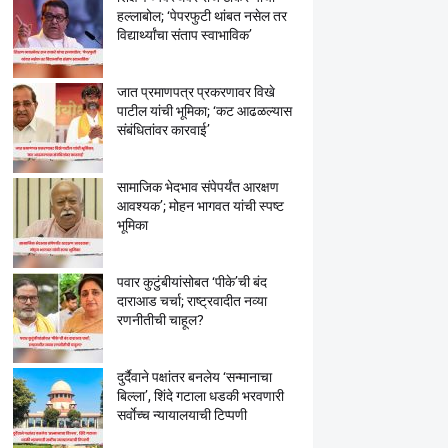
हल्लाबोल; ‘पेपरफुटी थांबत नसेल तर
विद्यार्थ्यांचा संताप स्वाभाविक’
जात प्रमाणपत्र प्रकरणावर विखे
पाटील यांची भूमिका; ‘कट आढळल्यास
संबंधितांवर कारवाई’
सामाजिक भेदभाव संपेपर्यंत आरक्षण
आवश्यक’; मोहन भागवत यांची स्पष्ट
भूमिका
पवार कुटुंबीयांसोबत ‘पीके’ची बंद
दाराआड चर्चा; राष्ट्रवादीत नव्या
रणनीतीची चाहूल?
दुर्दैवाने पक्षांतर बनलेय ‘सन्मानाचा
बिल्ला’, शिंदे गटाला धडकी भरवणारी
सर्वाेच्च न्यायालयाची टिप्पणी