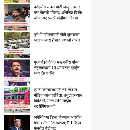
काॅक्राेच जनता पार्टी जाणून घेणार
क्या बाेलती पब्लिक, अभिजित दिपके
यांची राष्ट्रव्यापी माेहीमेची घाेषणा
पुणे-पिंपरीकरांसाठी मोठी खुशखबर!
आता प्रवास होणार आणखी स्वस्त
मुख्यमंत्री देवेंद्र फडणवीस यांच्या
नेतृत्वाखाली 10 ऑगस्टला मुंबईत
भव्य तिरंगा रॅली
एसटी कर्मचाऱ्यांसाठी नवी सोशल
मीडिया आचारसंहिता; ड्युटीदरम्यान
व्हिडिओ, रील्स आणि लाईव्ह
स्ट्रीमिंगवर बंदी
अमेरिकेच्या व्हिसा धोरणाचा भारतीय
विद्यार्थ्यांना मोठा फटका; F-1 व्हिसा
मंजुरीत मोठी घट