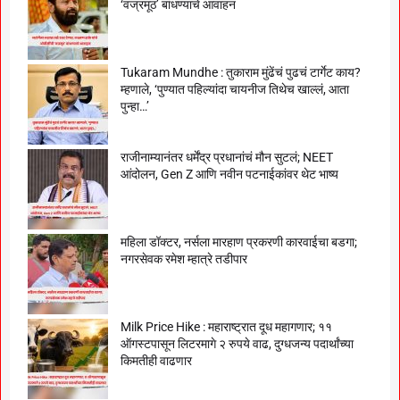
‘वज्रमूठ’ बांधण्याचे आवाहन
Tukaram Mundhe : तुकाराम मुंढेंचं पुढचं टार्गेट काय?
म्हणाले, ‘पुण्यात पहिल्यांदा चायनीज तिथेच खाल्लं, आता
पुन्हा…’
राजीनाम्यानंतर धर्मेंद्र प्रधानांचं मौन सुटलं; NEET
आंदोलन, Gen Z आणि नवीन पटनाईकांवर थेट भाष्य
महिला डॉक्टर, नर्सला मारहाण प्रकरणी कारवाईचा बडगा;
नगरसेवक रमेश म्हात्रे तडीपार
Milk Price Hike : महाराष्ट्रात दूध महागणार; ११
ऑगस्टपासून लिटरमागे २ रुपये वाढ, दुग्धजन्य पदार्थांच्या
किमतीही वाढणार