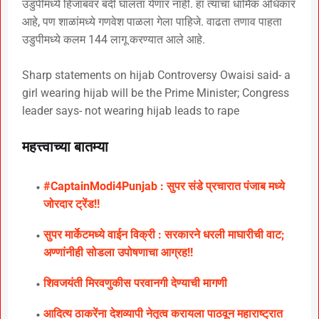
उडुपीमध्ये हिजाबवर बंदी घालता येणार नाही. हा त्यांचा धार्मिक अधिकार
आहे, पण शाळांमध्ये गणवेश पाळला गेला पाहिजे. वाढता तणाव पाहता
उडुपीमध्ये कलम 144 लागू करण्यात आले आहे.
Sharp statements on hijab Controversy Owaisi said- a
girl wearing hijab will be the Prime Minister; Congress
leader says- not wearing hijab leads to rape
महत्त्वाच्या बातम्या
#CaptainModi4Punjab : सुपर संडे प्रचारात पंजाब मध्ये
जोरदार ट्रेंड!!
सुपर मार्केटमध्ये वाईन विक्री : सरकारने धरली माघारीची वाट;
अण्णांनीही सोडला उपोषणाचा आग्रह!!
शिवजयंती मिरवणुकीस परवानगी देण्याची मागणी
आदित्य ठाकरेंना देशव्यापी नेतृत्व करायला पाठवून महाराष्ट्रात