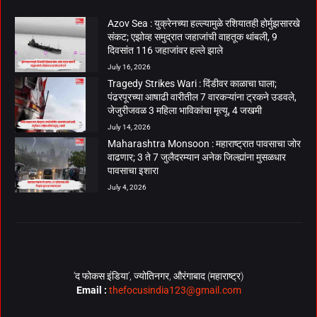
Azov Sea : युक्रेनच्या हल्ल्यामुळे रशियातही होर्मुझसारखे
संकट; एझोव्ह समुद्रात जहाजांची वाहतूक थांबली, 9
दिवसांत 116 जहाजांवर हल्ले झाले
July 16, 2026
Tragedy Strikes Wari : दिंडीवर काळाचा घाला;
पंढरपूरच्या आषाढी वारीतील 7 वारकऱ्यांना ट्रकने उडवले,
जेजुरीजवळ 3 महिला भाविकांचा मृत्यू, 4 जखमी
July 14, 2026
Maharashtra Monsoon : महाराष्ट्रात पावसाचा जोर
वाढणार; 3 ते 7 जुलैदरम्यान अनेक जिल्ह्यांना मुसळधार
पावसाचा इशारा
July 4, 2026
‘द फोकस इंडिया’, ज्योतिनगर, औरंगाबाद (महाराष्ट्र)
Email :
thefocusindia123@gmail.com