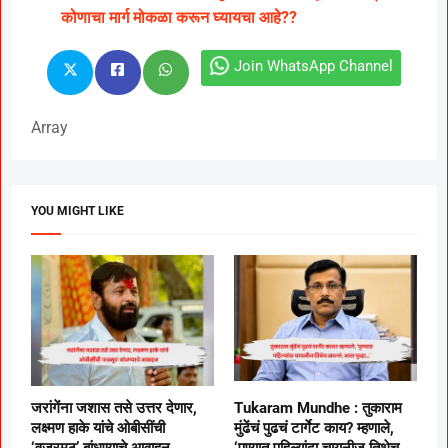
कोणाचा मार्ग मोकळा करून घ्यायचा आहे??
Join WhatsApp Channel
Array
YOU MIGHT LIKE
जरांगेंना जशास तसे उत्तर देणार,
Tukaram Mundhe : तुकाराम
लक्ष्मण हाके यांचे ओबीसींची
मुंढेंचं पुढचं टार्गेट काय? म्हणाले,
‘वज्रमूठ’ बांधण्याचे आवाहन
‘पुण्यात पहिल्यांदा चायनीज तिथेच