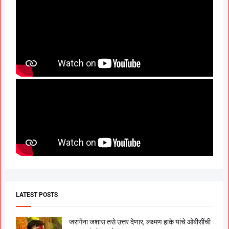
LATEST POSTS
जरांगेंना जशास तसे उत्तर देणार, लक्ष्मण हाके यांचे ओबीसींची