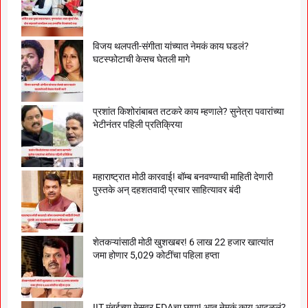
विजय थलपती-संगीता यांच्यात नेमकं काय घडलं?
घटस्फोटाची केसच घेतली मागे
प्रशांत किशोरांबाबत तटकरे काय म्हणाले? सुनेत्रा पवारांच्या
भेटीनंतर पहिली प्रतिक्रिया
महाराष्ट्रात मोठी कारवाई! बॉम्ब बनवण्याची माहिती देणारी
पुस्तके अन् दहशतवादी प्रचार साहित्यावर बंदी
शेतकऱ्यांसाठी मोठी खुशखबर! 6 लाख 22 हजार खात्यांत
जमा होणार 5,029 कोटींचा पहिला हप्ता
IIT मुंबईच्या मेसवर FDAचा छापा! आत नेमकं काय आढळलं?