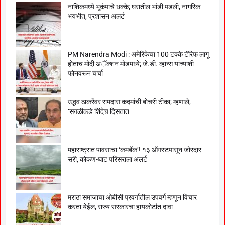
नाशिकमध्ये भूकंपाचे धक्के; घरातील भांडी पडली, नागरिक
भयभीत, प्रशासन अलर्ट
PM Narendra Modi : अमेरिकेचा 100 टक्के टॅरिफ लागू
होताच मोदी अॅक्शन मोडमध्ये; जे.डी. व्हान्स यांच्याशी
फोनवरून चर्चा
उद्धव ठाकरेंवर रामदास कदमांची बोचरी टीका; म्हणाले,
‘सगळीकडे शिंदेच दिसतात
महाराष्ट्रात पावसाचा ‘कमबॅक’! १३ ऑगस्टपासून जोरदार
सरी, कोकण-घाट परिसराला अलर्ट
मराठा समाजाचा ओबीसी प्रवर्गातील उपवर्ग म्हणून विचार
करता येईल, राज्य सरकारचा हायकोर्टात दावा