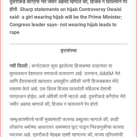
दुसरीकडे काँग्रेस नेते जमीर अहमद म्हणाले की, हिजाब न घातल्याने रेप
होतो. Sharp statements on hijab Controversy Owaisi
said- a girl wearing hijab will be the Prime Minister;
Congress leader says- not wearing hijab leads to
rape
वृत्तसंस्था
नवी दिल्ली :
कर्नाटकात सुरू झालेल्या हिजाबच्या वादानंतर या
मुद्द्यावरून देशभरात तणावाचे वातावरण आहे. दरम्यान, AIMIM नेते
आणि हैदराबादचे खासदार असदुद्दीन ओवैसी यांनी हिजाबबाबत मोठे
वक्तव्य केले आहे. एक दिवस हिजाब घातलेली महिलाच देशाची
पंतप्रधान होईल, असे ओवैसी यांनी म्हटले आहे. दुसरीकडे काँग्रेस नेते
जमीर अहमद म्हणाले की, हिजाब न घातल्याने रेप होतो.
जम्मू-काश्मीरचे माजी मुख्यमंत्री फारुख अब्दुल्ला म्हणाले की, काही
लोकांना धर्माच्या आधारावर आमच्यात फूट पाडून निवडणुकीचा फायदा
घ्यायचा आहे. दुसरीकडे मेहबुबा मुफ्ती म्हणाल्या की, भाजप मुस्लिमांची