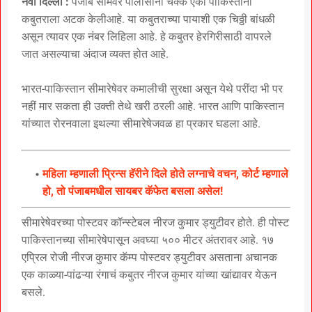
नवी दिल्ली :
पंजाब सीमेवर पोलीसांनी चक्क एका पाकिस्तानी
कबुतराला अटक केलीआहे. या कबुतराच्या पायाशी एक चिठ्ठी बांधळी
असून त्यावर एक नंबर लिहिला आहे. हे कबुतर हेरगिरीसाठी वापरले
जात असल्याचा अंदाज व्यक्त होत आहे.
भारत-पाकिस्तान सीमारेषेवर कमालीची सुरक्षा असून येथे परींदा भी पर
नहीं मार सकता ही उक्ती तेथे खरी ठरली आहे. भारत आणि पाकिस्तान
यांच्यात रोरनवाला इथल्या सीमारेषेजवळ हा प्रकार घडला आहे.
महिला म्हणाली प्रिन्स हॅरीने दिले होते लग्नाचे वचन, कोर्ट म्हणाले
हो, तो पंजाबमधील सायबर कॅफेत बसला असेल!
सीमारेषेवरच्या पोस्टवर कॉन्स्टेबल नीरज कुमार ड्युटीवर होते. ही पोस्ट
पाकिस्तानच्या सीमारेषेपासून अवघ्या ५०० मीटर अंतरावर आहे. १७
एप्रिल रोजी नीरज कुमार कॅम्प पोस्टवर ड्युटीवर असताना अचानक
एक काळ्या-पांढऱ्या रंगाचं कबुतर नीरज कुमार यांच्या खांद्यावर येऊन
बसले.