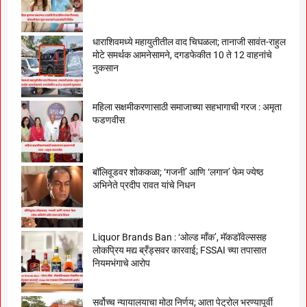
धाराशिवमध्ये महायुतीतील वाद चिघळला; तानाजी सावंत-राहुल
मोटे समर्थक आमनेसामने, दगडफेकीत 10 ते 12 वाहनांचे
नुकसान
महिला सक्षमीकरणासाठी समाजाच्या सहभागाची गरज : अमृता
फडणवीस
बॉलिवूडवर शोककळा; ‘गजनी’ आणि ‘लगान’ फेम ज्येष्ठ
अभिनेते प्रदीप रावत यांचे निधन
Liquor Brands Ban : ‘ओल्ड मॉंक’, मॅकडॉवेल्ससह
लोकप्रिय मद्य ब्रँड्सवर कारवाई; FSSAI च्या तपासात
नियमभंगाचे आरोप
सर्वोच्च न्यायालयाचा मोठा निर्णय; आता पेट्रोल भरण्यापूर्वी