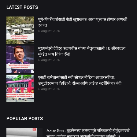
LATEST POSTS
पुणे-पिंपरीकरांसाठी मोठी खुशखबर! आता प्रवास होणार आणखी
स्वस्त
6 August 2026
मुख्यमंत्री देवेंद्र फडणवीस यांच्या नेतृत्वाखाली 10 ऑगस्टला
मुंबईत भव्य तिरंगा रॅली
6 August 2026
एसटी कर्मचाऱ्यांसाठी नवी सोशल मीडिया आचारसंहिता;
ड्युटीदरम्यान व्हिडिओ, रील्स आणि लाईव्ह स्ट्रीमिंगवर बंदी
6 August 2026
POPULAR POSTS
Azov Sea : युक्रेनच्या हल्ल्यामुळे रशियातही होर्मुझसारखे
संकट; एझोव्ह समुद्रात जहाजांची वाहतूक थांबली, 9