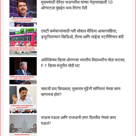
मुख्यमंत्री देवेंद्र फडणवीस यांच्या नेतृत्वाखाली 10
ऑगस्टला मुंबईत भव्य तिरंगा रॅली
एसटी कर्मचाऱ्यांसाठी नवी सोशल मीडिया आचारसंहिता;
ड्युटीदरम्यान व्हिडिओ, रील्स आणि लाईव्ह स्ट्रीमिंगवर बंदी
अमेरिकेच्या व्हिसा धोरणाचा भारतीय विद्यार्थ्यांना मोठा फटका;
F-1 व्हिसा मंजुरीत मोठी घट
सावजी वाद चिघळला; तुकाराम मुंढेंनी सांगितलं नेमकं काय
म्हणायचं होतं?
पाऊस पडला आणि राजधानी ठप्प! दिल्लीत नेमकं काय
घडलं?