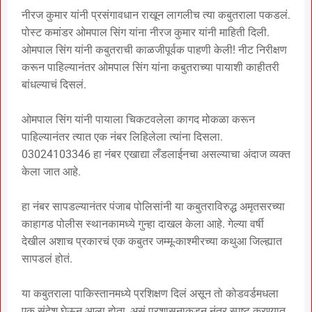
नीरज कुमार यांनी प्रसंगावधान राखून लागलीच त्या कबुतराला पकडलं.
पोस्ट कमांडर ओमपाल सिंग यांना नीरज कुमार यांनी माहिती दिली.
ओमपाल सिंग यांनी कबुतराची काळजीपूर्वक पाहणी केली! नीट निरीक्षण
करून पाहिल्यानंतर ओमपाल सिंग यांना कबुतराच्या पायाशी काहीतरी
बांधल्याचं दिसलं.
ओमपाल सिंग यांनी पायाला चिकटवलेला कागद मोकळा करून
पाहिल्यानंतर त्यात एक नंबर लिहिलेला त्यांना दिसला.
03024103346 हा नंबर एखाद्या लँडलाईनचा असल्याचा अंदाज व्यक्त
केला जात आहे.
हा नंबर सापडल्यानंतर पंजाब पोलिसांनी या कबुतराविरुद्ध अमृतसरच्या
काहागड पोलीस स्थानकामध्ये गुन्हा दाखल केला आहे. गेल्या वर्षी
देखील अशाच प्रकारचं एक कबुतर जम्मू-काश्मीरच्या कथुआ जिल्ह्यात
सापडलं होतं.
या कबुतराला पाकिस्तानमध्ये प्रशिक्षण दिलं असून तो कोडवर्डमधला
एक संदेश घेऊन आला होता, असं प्रशासनाकडून नंतर स्पष्ट करण्यात