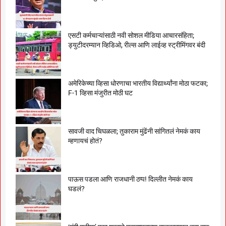
एसटी कर्मचाऱ्यांसाठी नवी सोशल मीडिया आचारसंहिता;
ड्युटीदरम्यान व्हिडिओ, रील्स आणि लाईव्ह स्ट्रीमिंगवर बंदी
अमेरिकेच्या व्हिसा धोरणाचा भारतीय विद्यार्थ्यांना मोठा फटका;
F-1 व्हिसा मंजुरीत मोठी घट
सावजी वाद चिघळला; तुकाराम मुंढेंनी सांगितलं नेमकं काय
म्हणायचं होतं?
पाऊस पडला आणि राजधानी ठप्प! दिल्लीत नेमकं काय
घडलं?