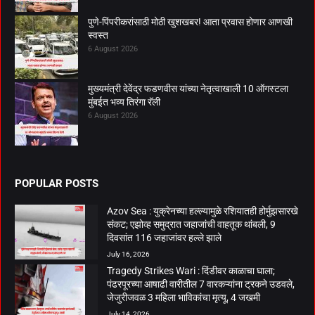
पुणे-पिंपरीकरांसाठी मोठी खुशखबर! आता प्रवास होणार आणखी
स्वस्त
6 August 2026
मुख्यमंत्री देवेंद्र फडणवीस यांच्या नेतृत्वाखाली 10 ऑगस्टला
मुंबईत भव्य तिरंगा रॅली
6 August 2026
POPULAR POSTS
Azov Sea : युक्रेनच्या हल्ल्यामुळे रशियातही होर्मुझसारखे
संकट; एझोव्ह समुद्रात जहाजांची वाहतूक थांबली, 9
दिवसांत 116 जहाजांवर हल्ले झाले
July 16, 2026
Tragedy Strikes Wari : दिंडीवर काळाचा घाला;
पंढरपूरच्या आषाढी वारीतील 7 वारकऱ्यांना ट्रकने उडवले,
जेजुरीजवळ 3 महिला भाविकांचा मृत्यू, 4 जखमी
July 14, 2026