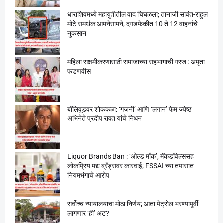
धाराशिवमध्ये महायुतीतील वाद चिघळला; तानाजी सावंत-राहुल
मोटे समर्थक आमनेसामने, दगडफेकीत 10 ते 12 वाहनांचे
नुकसान
महिला सक्षमीकरणासाठी समाजाच्या सहभागाची गरज : अमृता
फडणवीस
बॉलिवूडवर शोककळा; ‘गजनी’ आणि ‘लगान’ फेम ज्येष्ठ
अभिनेते प्रदीप रावत यांचे निधन
Liquor Brands Ban : ‘ओल्ड मॉंक’, मॅकडॉवेल्ससह
लोकप्रिय मद्य ब्रँड्सवर कारवाई; FSSAI च्या तपासात
नियमभंगाचे आरोप
सर्वोच्च न्यायालयाचा मोठा निर्णय; आता पेट्रोल भरण्यापूर्वी
लागणार ‘ही’ अट?