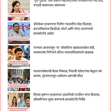
‘गुंगी गुडीया’ एका शब्दाने महाराष्ट्राच्या राजकारणात नवा वाद;
रुपाली चाकणकर संतापल्या
डीपफेक प्रकरणात नितीन गडकरींना मोठा दिलासा;
बदनामीकारक व्हिडीओ, फोटो आणि पोस्ट हटवण्याचे
हायकोर्टाचे आदेश
राज्यात आजपासून ‘या’ लोकप्रिय खाद्यपदार्थावर बंदी;
सरकारच्या निर्णयाने हॉटेल व्यावसायिकांमध्ये खळबळ
सरकारसोबतची बैठक निष्फळ; निवासी डॉक्टरांचा बेमुदत संप
कायम, गुरुवारपासून आंदोलन आणखी तीव्र
त्रिशा कृष्णन प्रकरणात उदयनिधी स्टालिन यांना दिलासा;
चौकशीनंतर मुक्त करण्याचे हायकोर्टाचे निर्देश