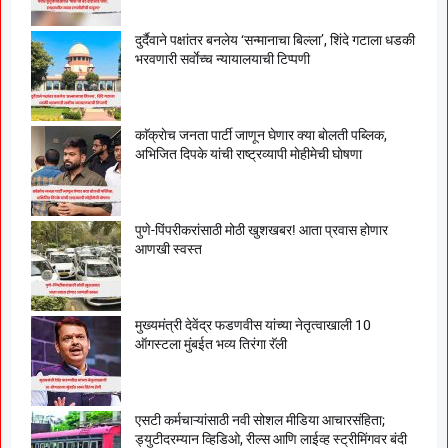
दुर्दैवाने पक्षांतर बनलेय ‘सन्मानाचा बिल्ला’, शिंदे गटाला धडकी
भरवणारी सर्वाेच्च न्यायालयाची टिप्पणी
काॅक्राेच जनता पार्टी जाणून घेणार क्या बाेलती पब्लिक,
अभिजित दिपके यांची राष्ट्रव्यापी माेहीमेची घाेषणा
पुणे-पिंपरीकरांसाठी मोठी खुशखबर! आता प्रवास होणार
आणखी स्वस्त
मुख्यमंत्री देवेंद्र फडणवीस यांच्या नेतृत्वाखाली 10
ऑगस्टला मुंबईत भव्य तिरंगा रॅली
एसटी कर्मचाऱ्यांसाठी नवी सोशल मीडिया आचारसंहिता;
ड्युटीदरम्यान व्हिडिओ, रील्स आणि लाईव्ह स्ट्रीमिंगवर बंदी