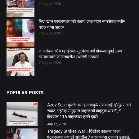
7 August 2026
निदा खान प्रकरणाला नवे वळण; एमआयएम नगरसेवक मतीन
पटेल यांना अटक
7 August 2026
नगरसेवक रमेश म्हात्रेच्या सुटकेचा मार्ग मोकळा; मुंबई उच्च
न्यायालयाने जामीनावरील स्थगिती उठवली
7 August 2026
POPULAR POSTS
Azov Sea : युक्रेनच्या हल्ल्यामुळे रशियातही होर्मुझसारखे
संकट; एझोव्ह समुद्रात जहाजांची वाहतूक थांबली, 9
दिवसांत 116 जहाजांवर हल्ले झाले
July 16, 2026
Tragedy Strikes Wari : दिंडीवर काळाचा घाला;
पंढरपूरच्या आषाढी वारीतील 7 वारकऱ्यांना ट्रकने उडवले,