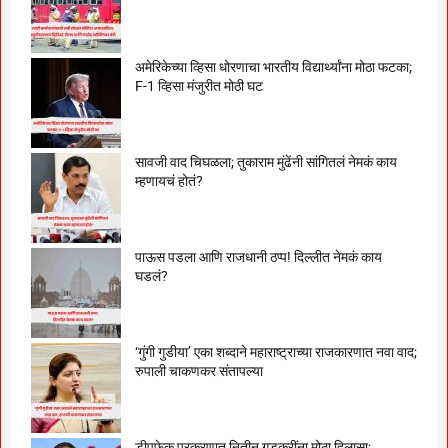
अमेरिकेच्या व्हिसा धोरणाचा भारतीय विद्यार्थ्यांना मोठा फटका;
F-1 व्हिसा मंजुरीत मोठी घट
सावजी वाद चिघळला; तुकाराम मुंढेंनी सांगितलं नेमकं काय
म्हणायचं होतं?
पाऊस पडला आणि राजधानी ठप्प! दिल्लीत नेमकं काय
घडलं?
‘गुंगी गुडीया’ एका शब्दाने महाराष्ट्राच्या राजकारणात नवा वाद;
रुपाली चाकणकर संतापल्या
डीपफेक प्रकरणात नितीन गडकरींना मोठा दिलासा;