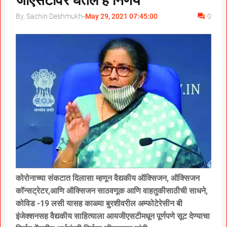
जीएसटीवर घेतले हे निर्णय
By, Sachin Deshmukh
-
May 29, 2021 07:45:00
0
कोरोनाच्या संकटात दिलासा म्हणून वैद्यकीय ऑक्सिजन, ऑक्सिजन
कॉन्सट्रेटर,आणि ऑक्सिजन साठवणूक आणि वाहतुकीसाठीची साधने,
कोविड -19 लसी यासह काळ्या बुरशीवरील अम्फोटेरेसीन बी
इंजेक्शनसह वैद्यकीय साहित्याला आयजीएसटीमधून पूर्णपणे सूट देण्याचा