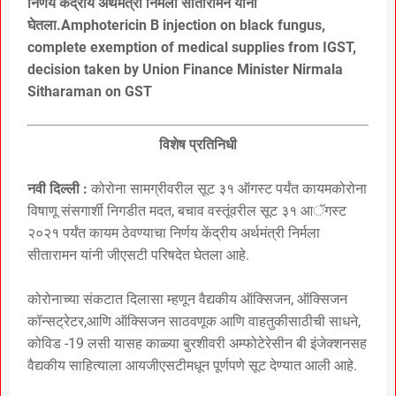
निर्णय केंद्रीय अर्थमंत्री निर्मला सीतारामन यांनी
घेतला.Amphotericin B injection on black fungus,
complete exemption of medical supplies from IGST,
decision taken by Union Finance Minister Nirmala
Sitharaman on GST
विशेष प्रतिनिधी
नवी दिल्ली :
कोरोना सामग्रीवरील सूट ३१ ऑगस्ट पर्यंत कायमकोरोना
विषाणू संसगार्शी निगडीत मदत, बचाव वस्तूंवरील सूट ३१ आॅगस्ट
२०२१ पर्यंत कायम ठेवण्याचा निर्णय केंद्रीय अर्थमंत्री निर्मला
सीतारामन यांनी जीएसटी परिषदेत घेतला आहे.
कोरोनाच्या संकटात दिलासा म्हणून वैद्यकीय ऑक्सिजन, ऑक्सिजन
कॉन्सट्रेटर,आणि ऑक्सिजन साठवणूक आणि वाहतुकीसाठीची साधने,
कोविड -19 लसी यासह काळ्या बुरशीवरी अम्फोटेरेसीन बी इंजेक्शनसह
वैद्यकीय साहित्याला आयजीएसटीमधून पूर्णपणे सूट देण्यात आली आहे.