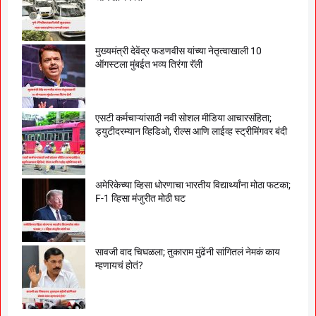
मुख्यमंत्री देवेंद्र फडणवीस यांच्या नेतृत्वाखाली 10
ऑगस्टला मुंबईत भव्य तिरंगा रॅली
एसटी कर्मचाऱ्यांसाठी नवी सोशल मीडिया आचारसंहिता;
ड्युटीदरम्यान व्हिडिओ, रील्स आणि लाईव्ह स्ट्रीमिंगवर बंदी
अमेरिकेच्या व्हिसा धोरणाचा भारतीय विद्यार्थ्यांना मोठा फटका;
F-1 व्हिसा मंजुरीत मोठी घट
सावजी वाद चिघळला; तुकाराम मुंढेंनी सांगितलं नेमकं काय
म्हणायचं होतं?