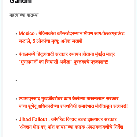
Gandhi
महत्वाच्या बातम्या
Mexico : मेक्सिकोत कॉन्सर्टदरम्यान भीषण आग:फेअरग्राऊंड
जळाले, 5 लोकांचा मृत्यू; अनेक जखमी
बंगालमध्ये हिंदुत्ववादी सरकार स्थापन होताना मुंबईत मात्र
“मुसलमानों का सियासी अजेंडा” पुस्तकाचे प्रकाशन!!
श्यामाप्रसाद मुखर्जींबरोबर काम केलेल्या माखनलाल सरकार
यांचा शुभेंदू अधिकारींच्या शपथविधी समारंभात मोदींकडून सत्कार!!
Jihad Fallout : कॉर्पोरेट जिहाद उघड झाल्यावर सरकार
‘अ‍ॅक्शन मोड’वर; पॉश कायद्याच्या कडक अंमलबजावणीचे निर्देश