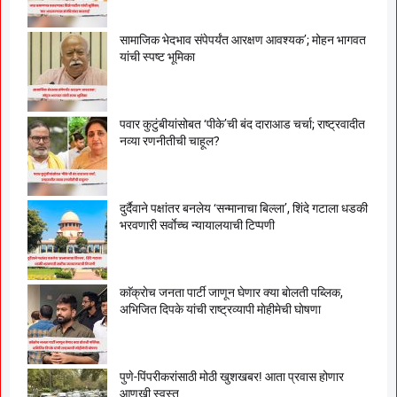
सामाजिक भेदभाव संपेपर्यंत आरक्षण आवश्यक’; मोहन भागवत
यांची स्पष्ट भूमिका
पवार कुटुंबीयांसोबत ‘पीके’ची बंद दाराआड चर्चा; राष्ट्रवादीत
नव्या रणनीतीची चाहूल?
दुर्दैवाने पक्षांतर बनलेय ‘सन्मानाचा बिल्ला’, शिंदे गटाला धडकी
भरवणारी सर्वाेच्च न्यायालयाची टिप्पणी
काॅक्राेच जनता पार्टी जाणून घेणार क्या बाेलती पब्लिक,
अभिजित दिपके यांची राष्ट्रव्यापी माेहीमेची घाेषणा
पुणे-पिंपरीकरांसाठी मोठी खुशखबर! आता प्रवास होणार
आणखी स्वस्त