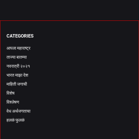
CATEGORIES
आपला महाराष्ट्र
ताज्या बातम्या
नवरात्री २०२१
भारत माझा देश
माहिती जगाची
विशेष
विश्लेषण
वेध अर्थजगताचा
हलकं फुलकं