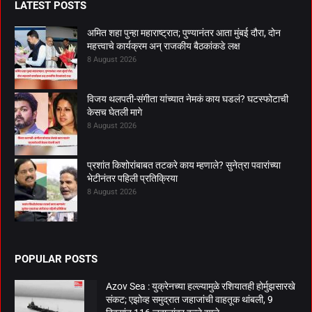
LATEST POSTS
अमित शहा पुन्हा महाराष्ट्रात; पुण्यानंतर आता मुंबई दौरा, दोन
महत्त्वाचे कार्यक्रम अन् राजकीय बैठकांकडे लक्ष
8 August 2026
विजय थलपती-संगीता यांच्यात नेमकं काय घडलं? घटस्फोटाची
केसच घेतली मागे
8 August 2026
प्रशांत किशोरांबाबत तटकरे काय म्हणाले? सुनेत्रा पवारांच्या
भेटीनंतर पहिली प्रतिक्रिया
8 August 2026
POPULAR POSTS
Azov Sea : युक्रेनच्या हल्ल्यामुळे रशियातही होर्मुझसारखे
संकट; एझोव्ह समुद्रात जहाजांची वाहतूक थांबली, 9