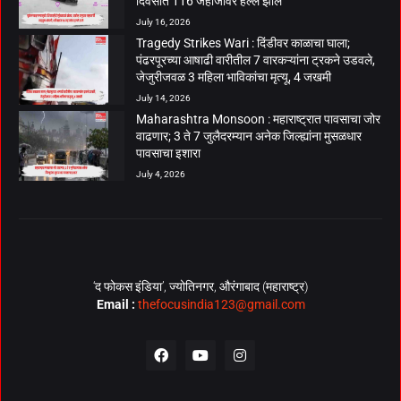
दिवसांत 116 जहाजांवर हल्ले झाले
July 16, 2026
Tragedy Strikes Wari : दिंडीवर काळाचा घाला;
पंढरपूरच्या आषाढी वारीतील 7 वारकऱ्यांना ट्रकने उडवले,
जेजुरीजवळ 3 महिला भाविकांचा मृत्यू, 4 जखमी
July 14, 2026
Maharashtra Monsoon : महाराष्ट्रात पावसाचा जोर
वाढणार; 3 ते 7 जुलैदरम्यान अनेक जिल्ह्यांना मुसळधार
पावसाचा इशारा
July 4, 2026
‘द फोकस इंडिया’, ज्योतिनगर, औरंगाबाद (महाराष्ट्र)
Email :
thefocusindia123@gmail.com